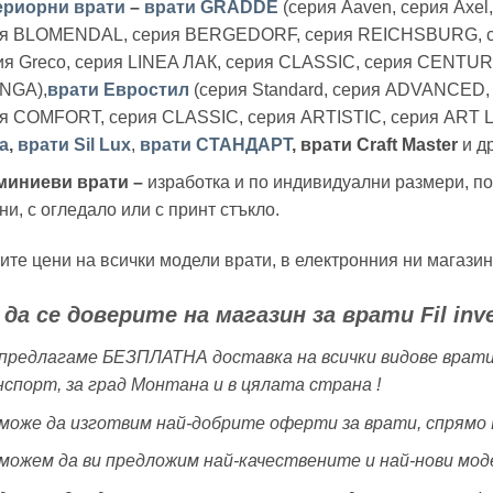
ериорни врати
–
врати GRADDE
(серия Aaven, серия Axel
ия BLOMENDAL, серия BERGEDORF, серия REICHSBURG, с
ия Greco, серия LINEA ЛАК, серия CLASSIC, серия CENTUR
NGA),
врати Евростил
(серия Standard, серия ADVANCED,
я COMFORT, серия CLASSIC, серия ARTISTIC, серия ART L
a
,
врати Sil Lux
,
врати СТАНДАРТ
,
врати Craft Master
и др
миниеви врати –
изработка и по индивидуални размери, п
ни, с огледало или с принт стъкло.
те цени на всички модели врати, в електронния ни магазин
да се доверите на магазин за врати Fil inve
предлагаме БЕЗПЛАТНА доставка на всички видове врати
спорт, за град Монтана и в цялата страна !
може да изготвим най-добрите оферти за врати, спрямо 
можем да ви предложим най-качествените и най-нови моде