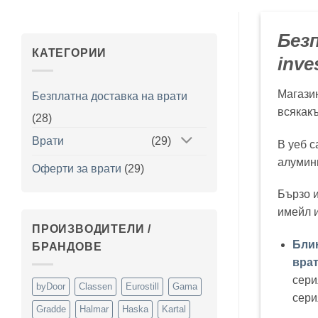
Безп
КАТЕГОРИИ
inves
Магазин
Безплатна доставка на врати
всякакъ
(28)
Врати
(29)
В уеб с
алумин
Оферти за врати
(29)
Бързо и
имейл и
ПРОИЗВОДИТЕЛИ /
Бли
БРАНДОВЕ
врат
сери
byDoor
Classen
Eurostill
Gama
сери
Gradde
Halmar
Haska
Kartal