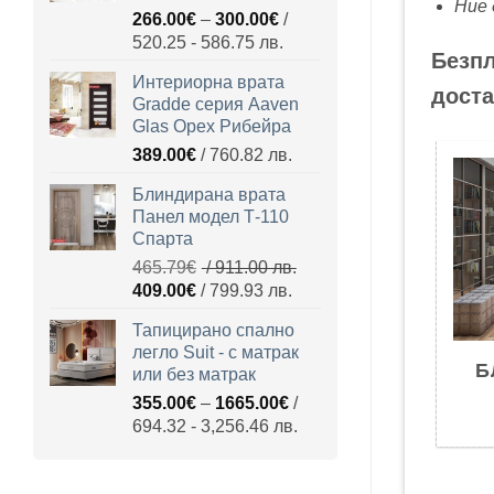
Ние 
Price
266.00
€
–
300.00
€
/
911.00
799.93
range:
520.25 - 586.75 лв.
лв..
лв..
Безпл
266.00€
Интериорна врата
through
доста
Gradde серия Aaven
300.00€
Glas Орех Рибейра
389.00
€
/ 760.82 лв.
Блиндирана врата
Панел модел Т-110
Спарта
465.79
€
/ 911.00 лв.
Original
Текущата
409.00
€
/ 799.93 лв.
price
цена
Тапицирано спално
was:
е:
легло Suit - с матрак
465.79€
409.00€
Б
или без матрак
/
/
Price
355.00
€
–
1665.00
€
/
911.00
799.93
range:
694.32 - 3,256.46 лв.
лв..
лв..
355.00€
through