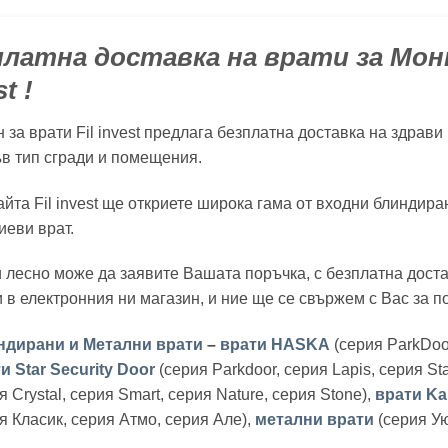
латна доставка на врати за Монт
t !
 за врати Fil invest предлага безплатна доставка на здрав
в тип сгради и помещения.
айта Fil invest ще откриете широка гама от входни блиндира
иеви врат.
 лесно може да заявите Вашата поръчка, с безплатна доста
 в електронния ни магазин, и ние ще се свържем с Вас за 
ндирани и Метални врати
–
врати HASKA
(серия ParkDoor
и Star Security Door
(серия Parkdoor, серия Lapis, серия Sta
я Crystal, серия Smart, серия Nature, серия Stone),
врати Kar
я Класик, серия Атмо, серия Але),
метални врати
(серия Ую