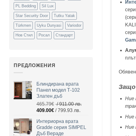
Инт
PL Bedding
Sil Lux
сер
Star Security Door
Tutku Yatak
(сер
KALI
Türkmen
Uyku Dunyasi
Variodor
сери
Нов Стил
Росал
Стандарт
Gam
Алу
плът
ПРЕДЛОЖЕНИЯ
Обявени
Блиндирана врата
Защо 
Панел модел Т-102
Златен дъб
Ние 
465.79
€
/ 911.00 лв.
тран
Original
Текущата
409.00
€
/ 799.93 лв.
price
цена
Ние 
Интериорна врата
was:
е:
Ние 
Gradde серия SIMPEL
465.79€
409.00€
Дъб Вераде
/
/