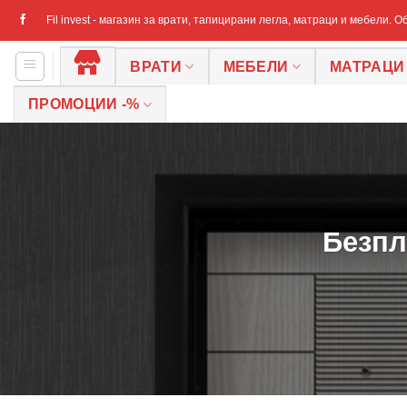
Skip
Fil invest - магазин за врати, тапицирани легла, матраци и мебели. 
to
content
ВРАТИ
МЕБЕЛИ
МАТРАЦИ
НАЧАЛО
ПРОМОЦИИ -%
Безпл