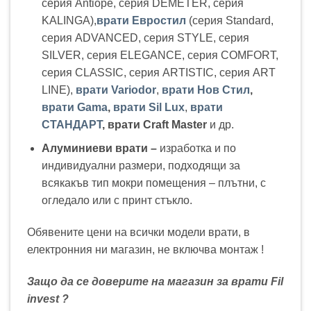
серия Antiope, серия DEMETER, серия
KALINGA),
врати Евростил
(серия Standard,
серия ADVANCED, серия STYLE, серия
SILVER, серия ELEGANCE, серия COMFORT,
серия CLASSIC, серия ARTISTIC, серия ART
LINE),
врати Variodor
,
врати Нов Стил
,
врати Gama
,
врати Sil Lux
,
врати
СТАНДАРТ
,
врати Craft Master
и др.
Алуминиеви врати –
изработка и по
индивидуални размери, подходящи за
всякакъв тип мокри помещения – плътни, с
огледало или с принт стъкло.
Обявените цени на всички модели врати, в
електронния ни магазин, не включва монтаж !
Защо да се доверите на магазин за врати Fil
invest ?