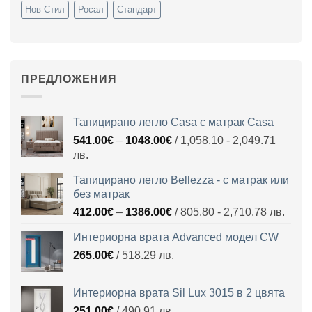
Нов Стил
Росал
Стандарт
ПРЕДЛОЖЕНИЯ
Тапицирано легло Casa с матрак Casa
Price
541.00
€
–
1048.00
€
/ 1,058.10 - 2,049.71
range:
лв.
541.00€
Тапицирано легло Bellezza - с матрак или
through
без матрак
1048.00€
Price
412.00
€
–
1386.00
€
/ 805.80 - 2,710.78 лв.
range:
Интериорна врата Advanced модел CW
412.00€
265.00
€
/ 518.29 лв.
through
1386.00€
Интериорна врата Sil Lux 3015 в 2 цвята
251.00
€
/ 490.91 лв.