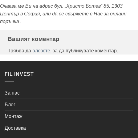
Очаква ме Ви на адрес бул. „Христо Ботев“ 85, 1303
Център в София
, или да се свържете с Нас за онлайн
поръчка .
Вашият коментар
Трябва да
влезете
, за да публикувате коментар.
FIL INVEST
За нас
Блог
Монтаж
Доставка