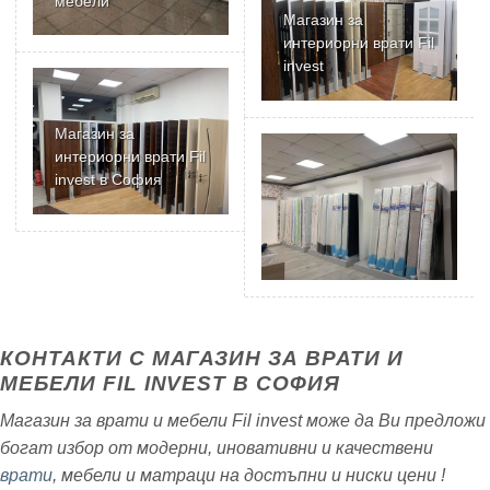
мебели
Магазин за
интериорни врати Fil
invest
Магазин за
интериорни врати Fil
invest в София
КОНТАКТИ С МАГАЗИН ЗА ВРАТИ И
МЕБЕЛИ FIL INVEST В СОФИЯ
Магазин за врати и мебели Fil invest може да Ви предложи
богат избор от модерни, иновативни и качествени
врати
, мебели и матраци на достъпни и ниски цени !