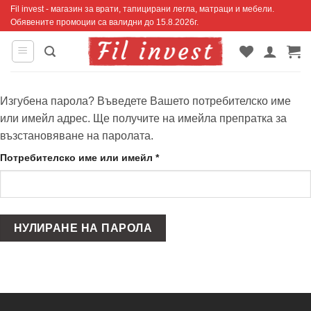
Skip
Fil invest - магазин за врати, тапицирани легла, матраци и мебели.
Обявените промоции са валидни до 15.8.2026г.
to
content
Изгубена парола? Въведете Вашето потребителско име
или имейл адрес. Ще получите на имейла препратка за
възстановяване на паролата.
Задължително
Потребителско име или имейл
*
НУЛИРАНЕ НА ПАРОЛА