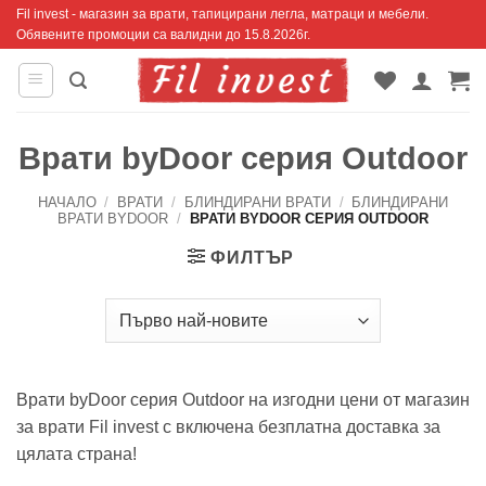
Skip
Fil invest - магазин за врати, тапицирани легла, матраци и мебели.
Обявените промоции са валидни до 15.8.2026г.
to
content
Врати byDoor серия Outdoor
НАЧАЛО
/
ВРАТИ
/
БЛИНДИРАНИ ВРАТИ
/
БЛИНДИРАНИ
ВРАТИ BYDOOR
/
ВРАТИ BYDOOR СЕРИЯ OUTDOOR
ФИЛТЪР
Врати byDoor серия Outdoor на изгодни цени от магазин
за врати Fil invest с включена безплатна доставка за
цялата страна!