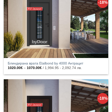
-18%
списъка с
харесани
продукти
Блиндирана врата Etalbond by 4000 Антрацит
Price
1020.00
€
–
1070.00
€
/ 1,994.95 - 2,092.74 лв.
range:
1020.00€
through
1070.00€
Добавяне
към
-18%
списъка с
харесани
продукти