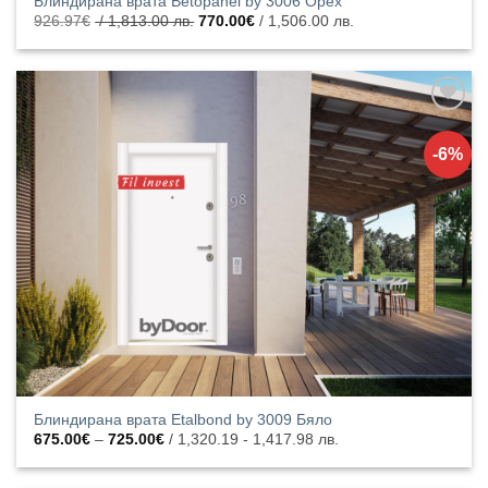
Блиндирана врата Betopanel by 3006 Орех
Original
Текущата
926.97
€
/ 1,813.00 лв.
770.00
€
/ 1,506.00 лв.
price
цена
was:
е:
926.97€
770.00€
/
/
1,813.00
1,506.00
лв..
лв..
Добавяне
към
-6%
списъка с
харесани
продукти
Блиндирана врата Etalbond by 3009 Бяло
Price
675.00
€
–
725.00
€
/ 1,320.19 - 1,417.98 лв.
range:
675.00€
through