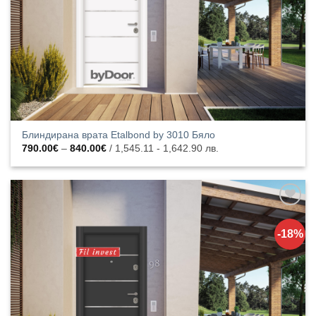
Блиндирана врата Etalbond by 3010 Бяло
Price
790.00
€
–
840.00
€
/ 1,545.11 - 1,642.90 лв.
range:
790.00€
through
840.00€
Добавяне
към
-18%
списъка с
харесани
продукти