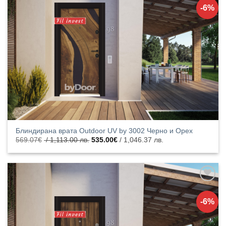
към
-6%
списъка с
харесани
продукти
Блиндирана врата Outdoor UV by 3002 Черно и Орех
Original
Текущата
569.07
€
/ 1,113.00 лв.
535.00
€
/ 1,046.37 лв.
price
цена
was:
е:
569.07€
535.00€
/
/
1,113.00
1,046.37
лв..
лв..
Добавяне
към
-6%
списъка с
харесани
продукти