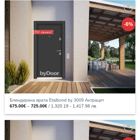
725.00€
Добавяне
към
-6%
списъка с
харесани
продукти
Блиндирана врата Etalbond by 3009 Антрацит
Price
675.00
€
–
725.00
€
/ 1,320.19 - 1,417.98 лв.
range:
675.00€
through
725.00€
Добавяне