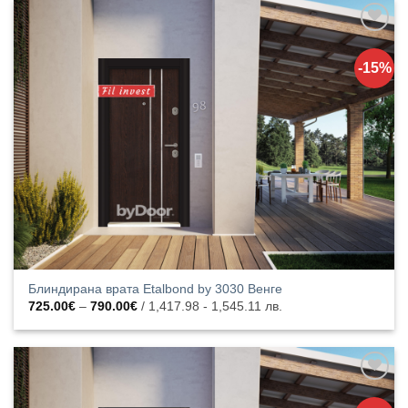
790.00€
Добавяне
към
-15%
списъка с
харесани
продукти
Блиндирана врата Etalbond by 3030 Венге
Price
725.00
€
–
790.00
€
/ 1,417.98 - 1,545.11 лв.
range:
725.00€
through
790.00€
Добавяне
към