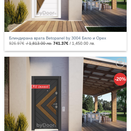
Блиндирана врата Betopanel by 3004 Бяло и Орех
Original
Текущата
926.97
€
/ 1,813.00 лв.
741.37
€
/ 1,450.00 лв.
price
цена
was:
е:
926.97€
741.37€
/
/
1,813.00
1,450.00
лв..
лв..
Добавяне
към
-20%
списъка с
харесани
продукти