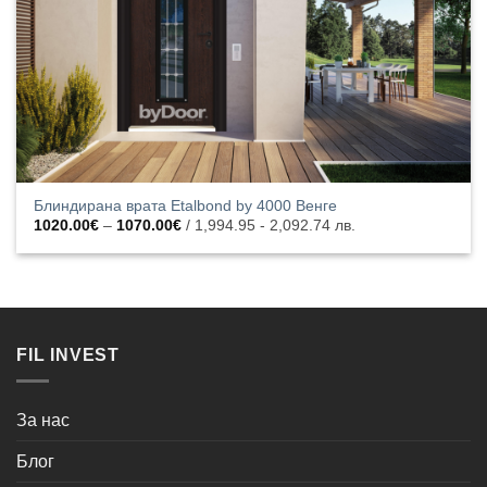
Блиндирана врата Etalbond by 4000 Венге
Price
1020.00
€
–
1070.00
€
/ 1,994.95 - 2,092.74 лв.
range:
1020.00€
through
1070.00€
FIL INVEST
За нас
Блог