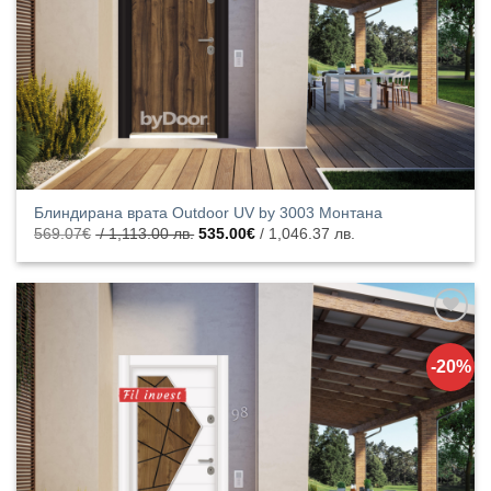
Блиндирана врата Outdoor UV by 3003 Монтана
Original
Текущата
569.07
€
/ 1,113.00 лв.
535.00
€
/ 1,046.37 лв.
price
цена
was:
е:
569.07€
535.00€
/
/
1,113.00
1,046.37
лв..
лв..
Добавяне
към
-20%
списъка с
харесани
продукти