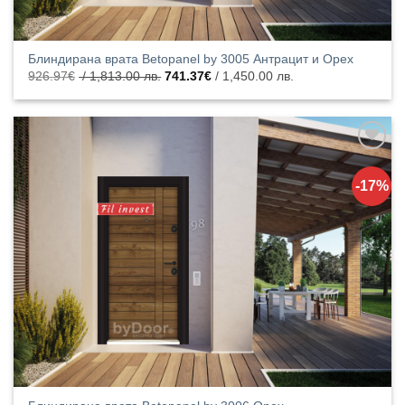
Блиндирана врата Betopanel by 3005 Антрацит и Орех
Original
Текущата
926.97
€
/ 1,813.00 лв.
741.37
€
/ 1,450.00 лв.
price
цена
was:
е:
926.97€
741.37€
/
/
1,813.00
1,450.00
лв..
лв..
Добавяне
към
-17%
списъка с
харесани
продукти