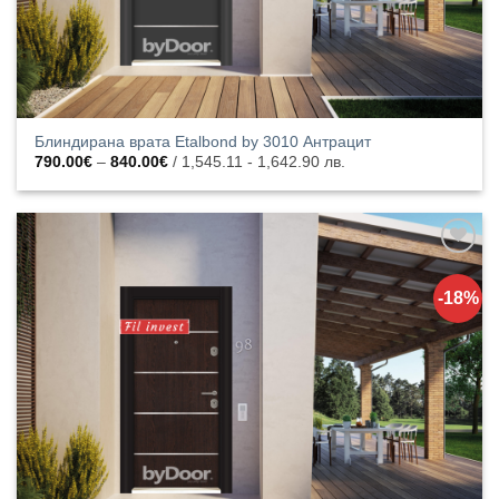
Блиндирана врата Etalbond by 3010 Антрацит
Price
790.00
€
–
840.00
€
/ 1,545.11 - 1,642.90 лв.
range:
790.00€
through
840.00€
Добавяне
към
-18%
списъка с
харесани
продукти