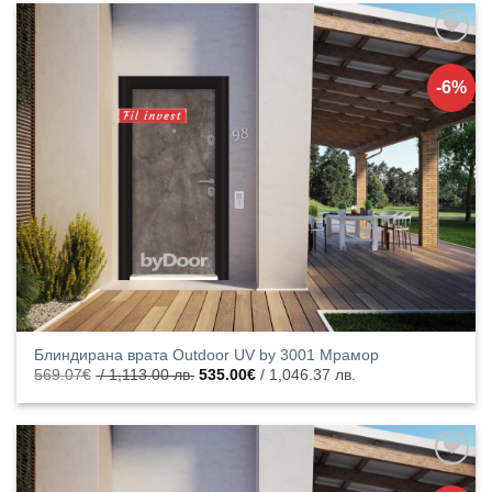
Добавяне
към
-6%
списъка с
харесани
продукти
Блиндирана врата Outdoor UV by 3001 Мрамор
Original
Текущата
569.07
€
/ 1,113.00 лв.
535.00
€
/ 1,046.37 лв.
price
цена
was:
е:
569.07€
535.00€
/
/
1,113.00
1,046.37
лв..
лв..
Добавяне