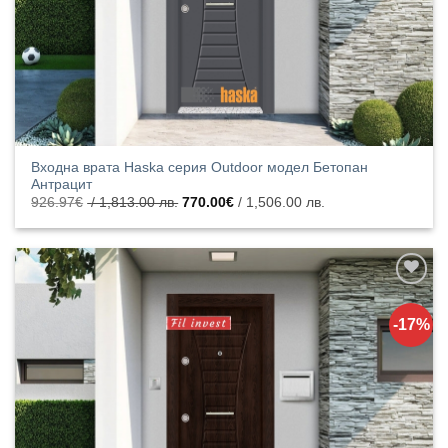
Входна врата Haska серия Outdoor модел Бетопан
Антрацит
Original
Текущата
926.97
€
/ 1,813.00 лв.
770.00
€
/ 1,506.00 лв.
price
цена
was:
е:
926.97€
770.00€
/
/
1,813.00
1,506.00
лв..
лв..
Добавяне
към
-17%
списъка с
харесани
продукти