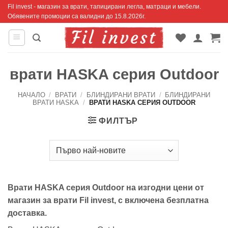
Skip
Fil invest - магазин за врати, тапицирани легла, матраци и мебели.
Обявените промоции са валидни до 15.8.2026г.
to
content
врати HASKA серия Outdoor
НАЧАЛО
/
ВРАТИ
/
БЛИНДИРАНИ ВРАТИ
/
БЛИНДИРАНИ
ВРАТИ HASKA
/
ВРАТИ HASKA СЕРИЯ OUTDOOR
ФИЛТЪР
Врати HASKA серия Outdoor на изгодни цени от
магазин за врати Fil invest, с включена безплатна
доставка.