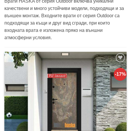
Врати HASKA от серия Outdoor включва уникални
качествени и много устойчиви модели, подходящи и за
външен монтаж. Входните врати от серия Outdoor са
подходящи за къщи и друг вид сгради, при които
входната врата е изложена пряко на външни
атмосферни условия.
Добавяне
към
-17%
списъка с
харесани
продукти