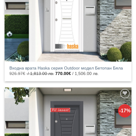
продукти
Входна врата Haska серия Outdoor модел Бетопан Бяла
Original
Текущата
926.97
€
/ 1,813.00 лв.
770.00
€
/ 1,506.00 лв.
price
цена
was:
е:
926.97€
770.00€
/
/
1,813.00
1,506.00
лв..
лв..
Добавяне
към
-17%
списъка с
харесани
продукти