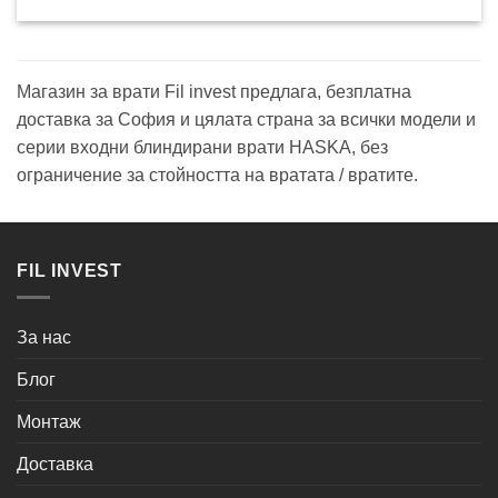
price
цена
was:
е:
894.76€
740.00€
/
/
1,750.00
1,447.31
лв..
лв..
Магазин за врати Fil invest предлага, безплатна
доставка за София и цялата страна за всички модели и
серии входни блиндирани врати HASKA, без
ограничение за стойността на вратата / вратите.
FIL INVEST
За нас
Блог
Монтаж
Доставка