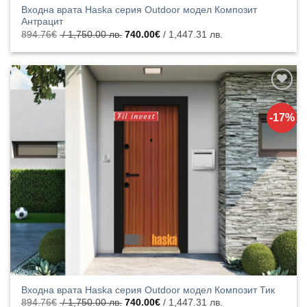
Входна врата Haska серия Outdoor модел Композит
Антрацит
Original
Текущата
894.76
€
/ 1,750.00 лв.
740.00
€
/ 1,447.31 лв.
price
цена
was:
е:
894.76€
740.00€
/
/
1,750.00
1,447.31
лв..
лв..
Добавяне
към
-17%
списъка с
харесани
продукти
Входна врата Haska серия Outdoor модел Композит Тик
Original
Текущата
894.76
€
/ 1,750.00 лв.
740.00
€
/ 1,447.31 лв.