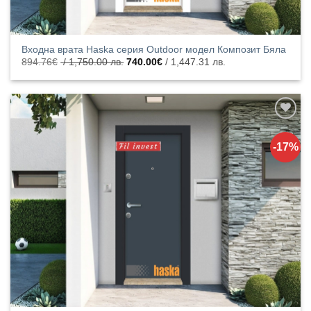
Входна врата Haska серия Outdoor модел Композит Бяла
Original
Текущата
894.76
€
/ 1,750.00 лв.
740.00
€
/ 1,447.31 лв.
price
цена
was:
е:
894.76€
740.00€
/
/
1,750.00
1,447.31
лв..
лв..
Добавяне
към
-17%
списъка с
харесани
продукти