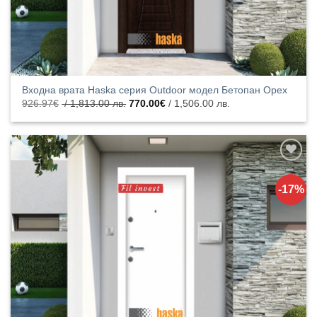
Входна врата Haska серия Outdoor модел Бетопан Орех
Original
Текущата
926.97
€
/ 1,813.00 лв.
770.00
€
/ 1,506.00 лв.
price
цена
was:
е:
926.97€
770.00€
/
/
1,813.00
1,506.00
лв..
лв..
Добавяне
към
-17%
списъка с
харесани
продукти