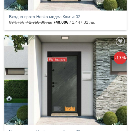
Входна врата Haska модел Камък 02
Original
Текущата
894.76
€
/ 1,750.00 лв.
740.00
€
/ 1,447.31 лв.
price
цена
was:
е:
894.76€
740.00€
/
/
1,750.00
1,447.31
лв..
лв..
Добавяне
към
-17%
списъка с
харесани
продукти