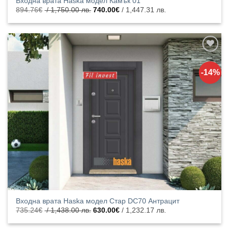
Входна врата Haska модел Камък 01
Original
Текущата
894.76
€
/ 1,750.00 лв.
740.00
€
/ 1,447.31 лв.
price
цена
was:
е:
894.76€
740.00€
/
/
1,750.00
1,447.31
лв..
лв..
Добавяне
към
-14%
списъка с
харесани
продукти
Входна врата Haska модел Стар DC70 Антрацит
Original
Текущата
735.24
€
/ 1,438.00 лв.
630.00
€
/ 1,232.17 лв.
price
цена
was:
е: