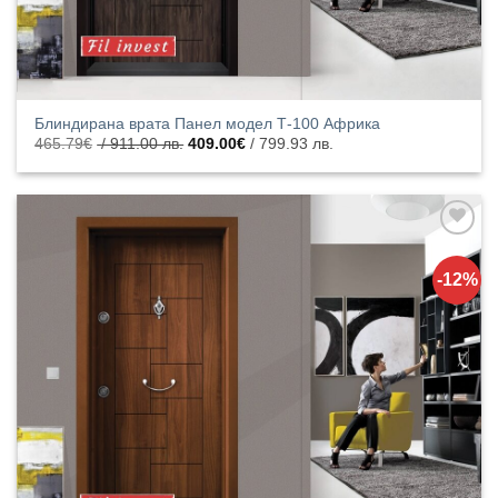
Блиндирана врата Панел модел Т-100 Африка
Original
Текущата
465.79
€
/ 911.00 лв.
409.00
€
/ 799.93 лв.
price
цена
was:
е:
465.79€
409.00€
/
/
911.00
799.93
лв..
лв..
Добавяне
към
-12%
списъка с
харесани
продукти