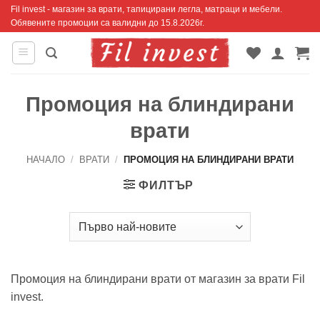
Skip
Fil invest - магазин за врати, тапицирани легла, матраци и мебели.
Обявените промоции са валидни до 15.8.2026г.
to
content
Промоция на блиндирани
врати
НАЧАЛО
/
ВРАТИ
/
ПРОМОЦИЯ НА БЛИНДИРАНИ ВРАТИ
ФИЛТЪР
Промоция на блиндирани врати от магазин за врати Fil
invest.