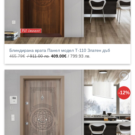
Блиндирана врата Панел модел Т-110 Златен дъб
Original
Текущата
465.79
€
/ 911.00 лв.
409.00
€
/ 799.93 лв.
price
цена
was:
е:
465.79€
409.00€
/
/
911.00
799.93
лв..
лв..
Добавяне
към
-12%
списъка с
харесани
продукти