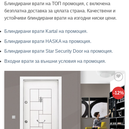
Блиндирани врати на ТОП промоция, с включена
безплатна доставка за цялата страна. Качествени и
устойчиви блиндирани врати на изгодни ниски цени.
Блиндирани врати Kartal на промоция.
Блиндирани врати HASKA на промоция.
Блиндирани врати Star Security Door на промоция.
Входни врати за външни условия на промоция.
Добавяне
към
-12%
списъка с
харесани
продукти