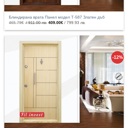
Блиндирана врата Панел модел Т-587 Златен дъб
Original
Текущата
465.79
€
/ 911.00 лв.
409.00
€
/ 799.93 лв.
price
цена
was:
е:
465.79€
409.00€
/
/
911.00
799.93
лв..
лв..
Добавяне
към
-12%
списъка с
харесани
продукти