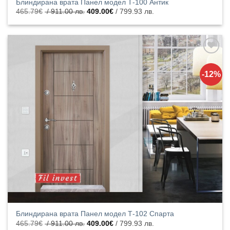
Блиндирана врата Панел модел Т-100 Антик
Original
Текущата
465.79
€
/ 911.00 лв.
409.00
€
/ 799.93 лв.
price
цена
was:
е:
465.79€
409.00€
/
/
911.00
799.93
лв..
лв..
Добавяне
към
-12%
списъка с
харесани
продукти
Блиндирана врата Панел модел Т-102 Спарта
Original
Текущата
465.79
€
/ 911.00 лв.
409.00
€
/ 799.93 лв.
price
цена