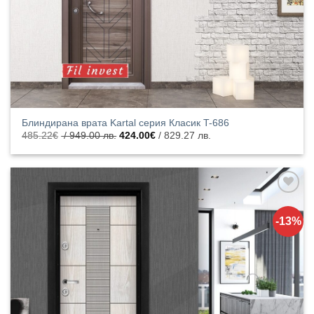
Блиндирана врата Kartal серия Класик T-686
Original
Текущата
485.22
€
/ 949.00 лв.
424.00
€
/ 829.27 лв.
price
цена
was:
е:
485.22€
424.00€
/
/
949.00
829.27
лв..
лв..
Добавяне
към
-13%
списъка с
харесани
продукти