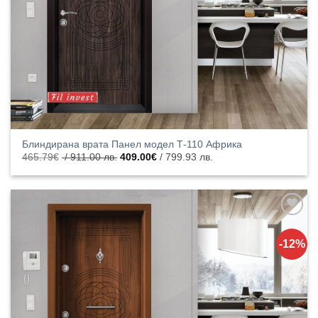
Блиндирана врата Панел модел Т-110 Африка
Original
Текущата
465.79
€
/ 911.00 лв.
409.00
€
/ 799.93 лв.
price
цена
was:
е:
465.79€
409.00€
/
/
911.00
799.93
лв..
лв..
Добавяне
към
-12%
списъка с
харесани
продукти