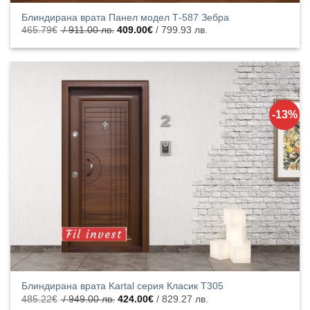
Блиндирана врата Панел модел Т-587 Зебра
Original
Текущата
465.79
€
/ 911.00 лв.
409.00
€
/ 799.93 лв.
price
цена
was:
е:
465.79€
409.00€
/
/
911.00
799.93
лв..
лв..
Добавяне
към
-13%
списъка с
харесани
продукти
Блиндирана врата Kartal серия Класик T305
Original
Текущата
485.22
€
/ 949.00 лв.
424.00
€
/ 829.27 лв.
price
цена