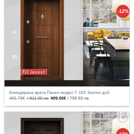
Добавяне
към
-12%
списъка с
харесани
продукти
Блиндирана врата Панел модел Т-102 Златен дъб
Original
Текущата
465.79
€
/ 911.00 лв.
409.00
€
/ 799.93 лв.
price
цена
was:
е:
465.79€
409.00€
/
/
911.00
799.93
лв..
лв..
Добавяне
към