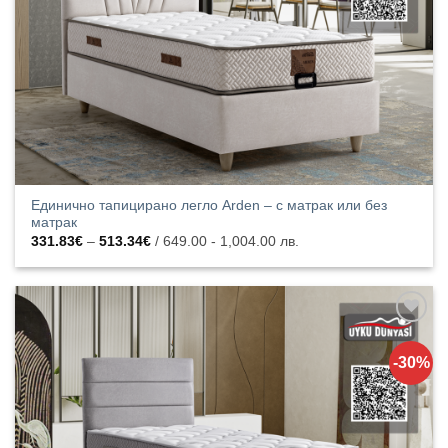
Единично тапицирано легло Arden – с матрак или без
матрак
Price
331.83
€
–
513.34
€
/ 649.00 - 1,004.00 лв.
range:
331.83€
through
513.34€
Добавяне
към
-30%
списъка с
харесани
продукти