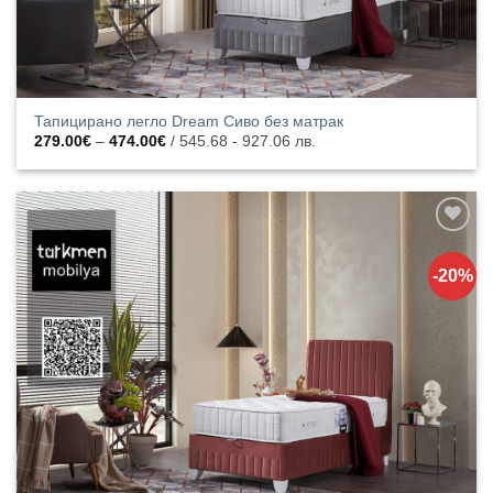
Тапицирано легло Dream Сиво без матрак
Price
279.00
€
–
474.00
€
/ 545.68 - 927.06 лв.
range:
279.00€
through
474.00€
Добавяне
към
-20%
списъка с
харесани
продукти