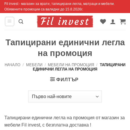
Skip
Fil invest - магазин за врати, тапицирани легла, матраци и мебели.
Обявените промоции са валидни до 15.8.2026г.
to
content
Тапицирани единични легла
на промоция
НАЧАЛО
/
МЕБЕЛИ
/
МЕБЕЛИ НА ПРОМОЦИЯ
/
ТАПИЦИРАНИ
ЕДИНИЧНИ ЛЕГЛА НА ПРОМОЦИЯ
ФИЛТЪР
Тапицирани единични легла на промоция от магазин за
мебели Fil invest, с безплатна доставка !