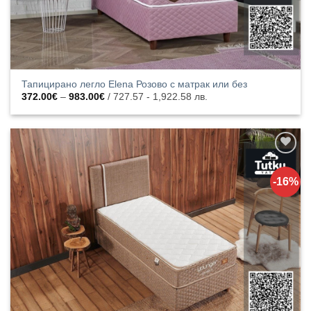
Тапицирано легло Elena Розово с матрак или без
Price
372.00
€
–
983.00
€
/ 727.57 - 1,922.58 лв.
range:
372.00€
through
983.00€
Добавяне
към
-16%
списъка с
харесани
продукти