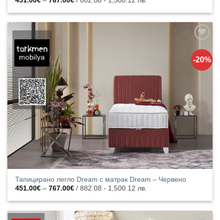
451.00
€
–
767.00
€
/ 882.08 - 1,500.12 лв.
range:
451.00€
through
767.00€
Добавяне
към
-20%
списъка с
харесани
продукти
Тапицирано легло Dream с матрак Dream – Червено
Price
451.00
€
–
767.00
€
/ 882.08 - 1,500.12 лв.
range:
451.00€
through
767.00€