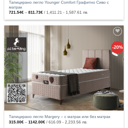
Тапицирано легло Younger Comfort Графитно Сиво с
матрак
Price
721.54
€
–
811.73
€
/ 1,411.21 - 1,587.61 лв.
range:
721.54€
through
811.73€
Добавяне
към
-20%
списъка с
харесани
продукти
Тапицирано легло Margery – с матрак или без матрак
Price
315.00
€
–
1142.00
€
/ 616.09 - 2,233.56 лв.
range: