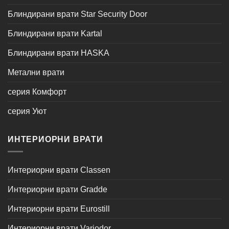
Блиндирани врати Star Security Door
Блиндирани врати Kartal
Блиндирани врати HASKA
Метални врати
серия Комфорт
серия Уют
ИНТЕРИОРНИ ВРАТИ
Интериорни врати Classen
Интериорни врати Gradde
Интериорни врати Eurostill
Интериорни врати Variodor