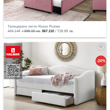
Тапицирано легло Russo Розово
Original
Текущата
459.14
€
/ 898.00 лв.
367.11
€
/ 718.00 лв.
price
цена
was:
е:
459.14€
367.11€
/
/
898.00
718.00
лв..
лв..
Добавяне
към
-20%
списъка с
харесани
продукти