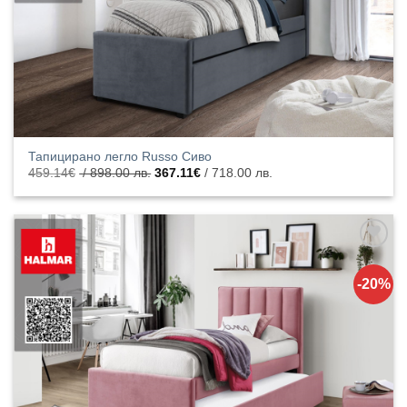
Тапицирано легло Russo Сиво
Original
Текущата
459.14
€
/ 898.00 лв.
367.11
€
/ 718.00 лв.
price
цена
was:
е:
459.14€
367.11€
/
/
898.00
718.00
лв..
лв..
Добавяне
към
-20%
списъка с
харесани
продукти