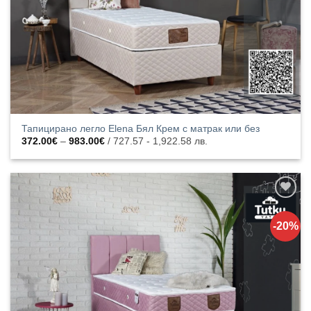
Тапицирано легло Elena Бял Крем с матрак или без
Price
372.00
€
–
983.00
€
/ 727.57 - 1,922.58 лв.
range:
372.00€
through
983.00€
Добавяне
към
-20%
списъка с
харесани
продукти