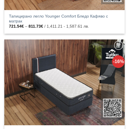
Тапицирано легло Younger Comfort Бледо Кафяво с
матрак
Price
721.54
€
–
811.73
€
/ 1,411.21 - 1,587.61 лв.
range:
721.54€
through
811.73€
Добавяне
към
-16%
списъка с
харесани
продукти