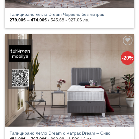
Тапицирано легло Dream Червено без матрак
Price
279.00
€
–
474.00
€
/ 545.68 - 927.06 лв.
range:
279.00€
through
474.00€
Добавяне
към
-20%
списъка с
харесани
продукти
Тапицирано легло Dream с матрак Dream – Сиво
Price