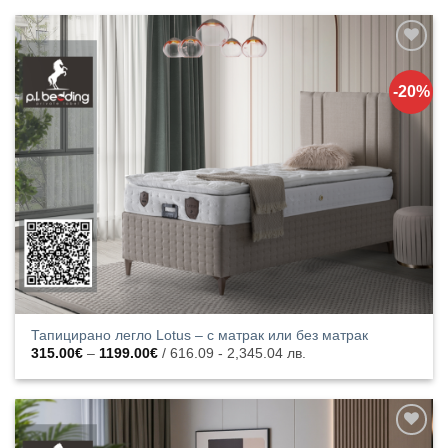
Добавяне
към
-20%
списъка с
харесани
продукти
Тапицирано легло Lotus – с матрак или без матрак
Price
315.00
€
–
1199.00
€
/ 616.09 - 2,345.04 лв.
range:
315.00€
through
1199.00€