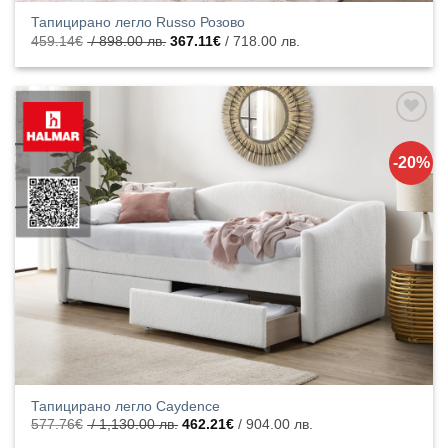
Тапицирано легло Russo Розово
Original
Текущата
459.14
€
/ 898.00 лв.
367.11
€
/ 718.00 лв.
price
цена
was:
е:
459.14€
367.11€
/
/
898.00
718.00
лв..
лв..
Добавяне
към
-20%
списъка с
харесани
продукти
Тапицирано легло Caydence
Original
Текущата
577.76
€
/ 1,130.00 лв.
462.21
€
/ 904.00 лв.
price
цена