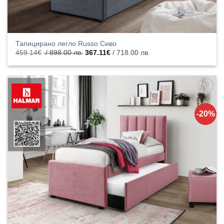
Тапицирано легло Russo Сиво
Original
Текущата
459.14
€
/ 898.00 лв.
367.11
€
/ 718.00 лв.
price
цена
was:
е:
459.14€
367.11€
/
/
898.00
718.00
лв..
лв..
Добавяне
към
-20%
списъка с
харесани
продукти