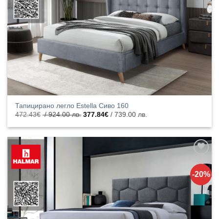
продукти
Тапицирано легло Estella Сиво 160
Original
Текущата
472.43
€
/ 924.00 лв.
377.84
€
/ 739.00 лв.
price
цена
was:
е:
472.43€
377.84€
/
/
924.00
739.00
лв..
лв..
Добавяне
към
-20%
списъка с
харесани
продукти