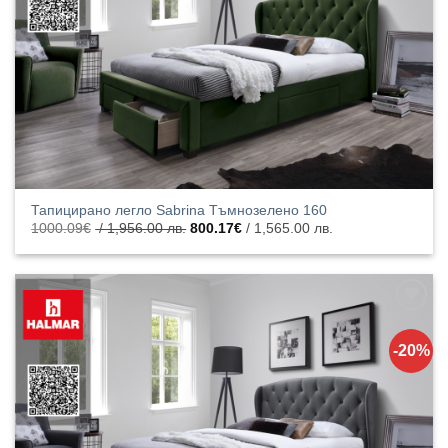
Тапицирано легло Sabrina Тъмнозелено 160
Original
Текущата
1000.09
€
/ 1,956.00 лв.
800.17
€
/ 1,565.00 лв.
price
цена
was:
е:
1000.09€
800.17€
/
/
1,956.00
1,565.00
лв..
лв..
Добавяне
към
-20%
списъка с
харесани
продукти