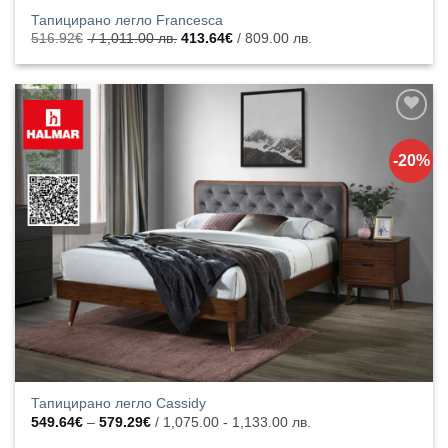
Тапицирано легло Francesca
Original
Текущата
516.92
€
/ 1,011.00 лв.
413.64
€
/ 809.00 лв.
price
цена
was:
е:
516.92€
413.64€
/
/
1,011.00
809.00
лв..
лв..
Добавяне
към
-20%
списъка с
харесани
продукти
Тапицирано легло Cassidy
Price
549.64
€
–
579.29
€
/ 1,075.00 - 1,133.00 лв.
range:
549.64€