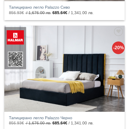
Тапицирано легло Palazzo Сиво
Original
Текущата
856.93
€
/ 1,676.00 лв.
685.64
€
/ 1,341.00 лв.
price
цена
was:
е:
856.93€
685.64€
/
/
1,676.00
1,341.00
лв..
лв..
Добавяне
към
-20%
списъка с
харесани
продукти
Тапицирано легло Palazzo Черно
Original
Текущата
856.93
€
/ 1,676.00 лв.
685.64
€
/ 1,341.00 лв.
price
цена