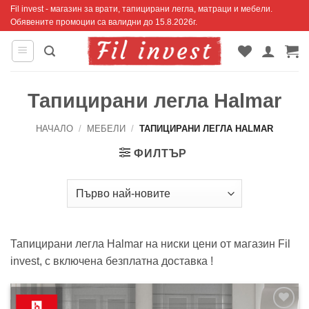
Skip
Fil invest - магазин за врати, тапицирани легла, матраци и мебели.
Обявените промоции са валидни до 15.8.2026г.
to
content
Тапицирани легла Halmar
НАЧАЛО
/
МЕБЕЛИ
/
ТАПИЦИРАНИ ЛЕГЛА HALMAR
ФИЛТЪР
Тапицирани легла Halmar на ниски цени от магазин Fil
invest, с включена безплатна доставка !