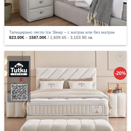
Тапицирано легло Ice Sleep – с матрак или без матрак
Price
823.00
€
–
1587.00
€
/ 1,609.65 - 3,103.90 лв.
range:
823.00€
through
1587.00€
Добавяне
към
-20%
списъка с
харесани
продукти