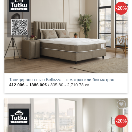
Добавяне
към
-20%
списъка с
харесани
продукти
Тапицирано легло Bellezza – с матрак или без матрак
Price
412.00
€
–
1386.00
€
/ 805.80 - 2,710.78 лв.
range:
412.00€
through
1386.00€
Добавяне
към
-20%
списъка с
харесани
продукти