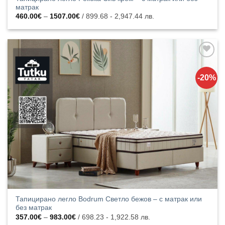
матрак
Price
460.00
€
–
1507.00
€
/ 899.68 - 2,947.44 лв.
range:
460.00€
through
1507.00€
Добавяне
към
-20%
списъка с
харесани
продукти
Тапицирано легло Bodrum Светло бежов – с матрак или
без матрак
Price
357.00
€
–
983.00
€
/ 698.23 - 1,922.58 лв.
range: