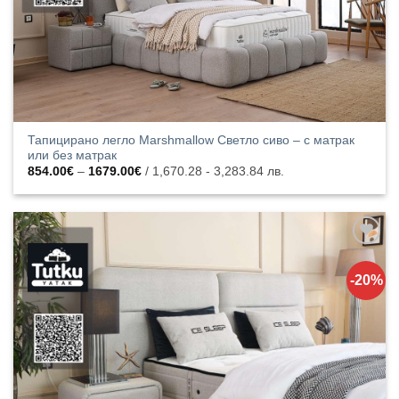
Тапицирано легло Marshmallow Светло сиво – с матрак
или без матрак
Price
854.00
€
–
1679.00
€
/ 1,670.28 - 3,283.84 лв.
range:
854.00€
through
1679.00€
Добавяне
към
-20%
списъка с
харесани
продукти