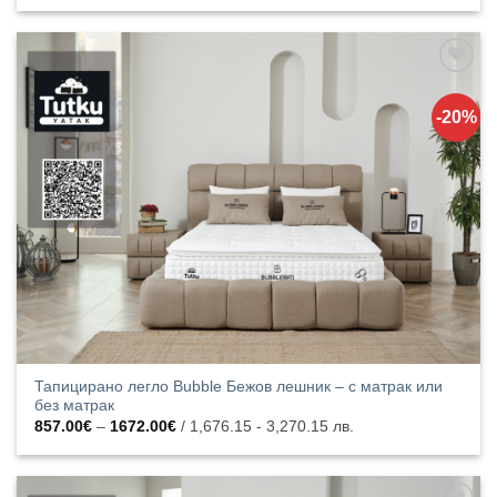
357.00€
through
983.00€
Добавяне
към
-20%
списъка с
харесани
продукти
Тапицирано легло Bubble Бежов лешник – с матрак или
без матрак
Price
857.00
€
–
1672.00
€
/ 1,676.15 - 3,270.15 лв.
range:
857.00€
through
1672.00€