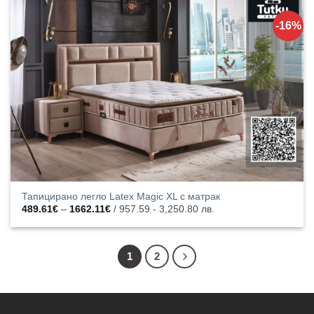
Добавяне
към
-16%
списъка с
харесани
продукти
Тапицирано легло Latex Magic XL с матрак
Price
489.61
€
–
1662.11
€
/ 957.59 - 3,250.80 лв.
range:
489.61€
through
1662.11€
1
2