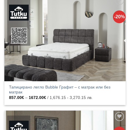
Добавяне
към
-20%
списъка с
харесани
продукти
Тапицирано легло Bubble Графит – с матрак или без
матрак
Price
857.00
€
–
1672.00
€
/ 1,676.15 - 3,270.15 лв.
range:
857.00€
through
1672.00€
Добавяне
към