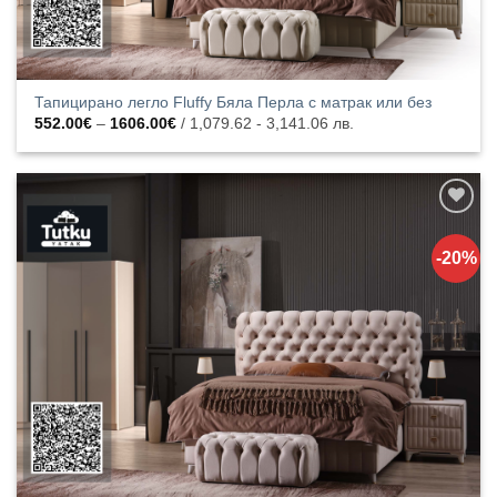
Тапицирано легло Fluffy Бяла Перла с матрак или без
Price
552.00
€
–
1606.00
€
/ 1,079.62 - 3,141.06 лв.
range:
552.00€
through
1606.00€
Добавяне
към
-20%
списъка с
харесани
продукти