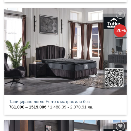
552.00€
through
1606.00€
Добавяне
към
-20%
списъка с
харесани
продукти
Тапицирано легло Ferro с матрак или без
Price
761.00
€
–
1519.00
€
/ 1,488.39 - 2,970.91 лв.
range:
761.00€
through
1519.00€