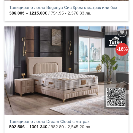
Тапицирано легло Begonya Сив Крем с матрак или без
Price
386.00
€
–
1215.00
€
/ 754.95 - 2,376.33 лв.
range:
386.00€
through
1215.00€
Добавяне
към
-16%
списъка с
харесани
продукти
Тапицирано легло Dream Cloud с матрак
Price
502.50
€
–
1301.34
€
/ 982.80 - 2,545.20 лв.
range: