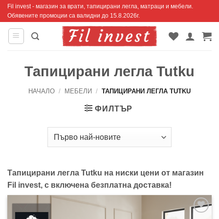
Skip
Fil invest - магазин за врати, тапицирани легла, матраци и мебели.
Обявените промоции са валидни до 15.8.2026г.
to
content
Тапицирани легла Tutku
НАЧАЛО
/
МЕБЕЛИ
/
ТАПИЦИРАНИ ЛЕГЛА TUTKU
ФИЛТЪР
Тапицирани легла Tutku на ниски цени от магазин
Fil invest, с включена безплатна доставка!