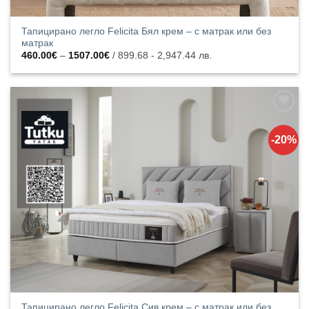
Тапицирано легло Felicita Бял крем – с матрак или без
матрак
Price
460.00
€
–
1507.00
€
/ 899.68 - 2,947.44 лв.
range:
460.00€
through
1507.00€
Добавяне
към
-20%
списъка с
харесани
продукти
Тапицирано легло Felicita Сив крем – с матрак или без