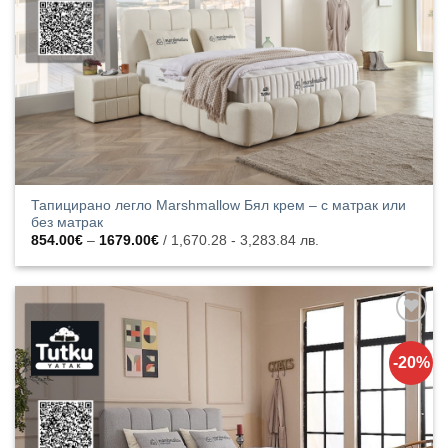
Тапицирано легло Marshmallow Бял крем – с матрак или
без матрак
Price
854.00
€
–
1679.00
€
/ 1,670.28 - 3,283.84 лв.
range:
854.00€
through
1679.00€
Добавяне
към
-20%
списъка с
харесани
продукти