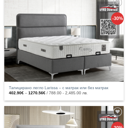
Добавяне
към
-30%
списъка с
харесани
продукти
Тапицирано легло Larissa – с матрак или без матрак
Price
402.90
€
–
1270.56
€
/ 788.00 - 2,485.00 лв.
range:
402.90€
through
1270.56€
Добавяне
към
-30%