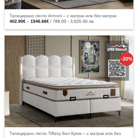
Тапицирано легло Armoni – с матрак или без матрак
Price
402.90
€
–
1546.66
€
/ 788.00 - 3,025.00 лв.
range:
402.90€
through
1546.66€
Добавяне
към
-30%
списъка с
харесани
продукти
Тапицирано легло Tiffany Бял Крем – с матрак или без