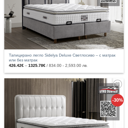
Тапицирано легло Sidelya Deluxe Светлосиво – с матрак
или без матрак
Price
426.42
€
–
1325.78
€
/ 834.00 - 2,593.00 лв.
range:
426.42€
through
1325.78€
Добавяне
към
-30%
списъка с
харесани
продукти