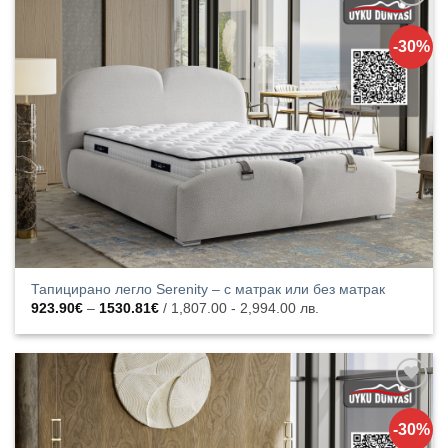
Добавяне
към
-30%
списъка с
харесани
продукти
Тапицирано легло Serenity – с матрак или без матрак
Price
923.90
€
–
1530.81
€
/ 1,807.00 - 2,994.00 лв.
range:
923.90€
through
1530.81€
Добавяне
към
-30%
списъка с
харесани