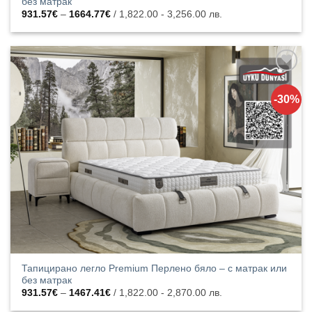
без матрак
Price
931.57
€
–
1664.77
€
/ 1,822.00 - 3,256.00 лв.
range:
931.57€
through
1664.77€
Добавяне
към
-30%
списъка с
харесани
продукти
Тапицирано легло Premium Перлено бяло – с матрак или
без матрак
Price
931.57
€
–
1467.41
€
/ 1,822.00 - 2,870.00 лв.
range:
931.57€