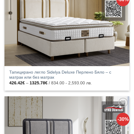
списъка с
харесани
продукти
Тапицирано легло Sidelya Deluxe Перлено Бяло – с
матрак или без матрак
Price
426.42
€
–
1325.78
€
/ 834.00 - 2,593.00 лв.
range:
426.42€
through
1325.78€
Добавяне
към
-30%
списъка с
харесани
продукти