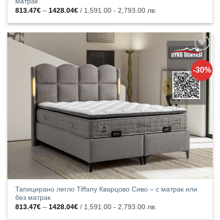
матрак
Price
813.47
€
–
1428.04
€
/ 1,591.00 - 2,793.00 лв.
range:
813.47€
through
1428.04€
Добавяне
към
-30%
списъка с
харесани
продукти
Тапицирано легло Tiffany Кварцово Сиво – с матрак или
без матрак
Price
813.47
€
–
1428.04
€
/ 1,591.00 - 2,793.00 лв.
range:
813.47€