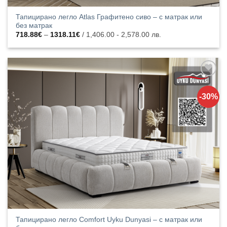
Тапицирано легло Atlas Графитено сиво – с матрак или
без матрак
Price
718.88
€
–
1318.11
€
/ 1,406.00 - 2,578.00 лв.
range:
718.88€
through
1318.11€
Добавяне
към
-30%
списъка с
харесани
продукти
Тапицирано легло Comfort Uyku Dunyasi – с матрак или