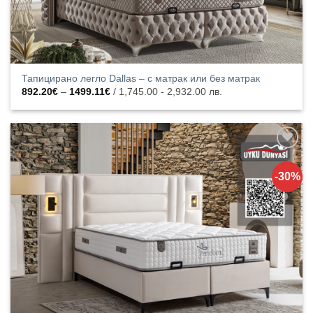
Тапицирано легло Dallas – с матрак или без матрак
Price
892.20
€
–
1499.11
€
/ 1,745.00 - 2,932.00 лв.
range:
892.20€
through
1499.11€
Добавяне
към
-30%
списъка с
харесани
продукти