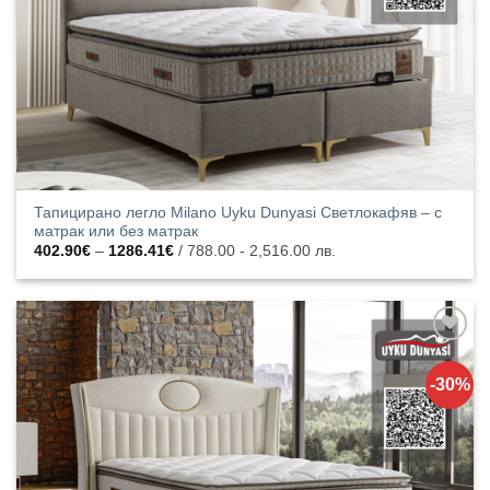
Тапицирано легло Milano Uyku Dunyasi Светлокафяв – с
матрак или без матрак
Price
402.90
€
–
1286.41
€
/ 788.00 - 2,516.00 лв.
range:
402.90€
through
1286.41€
Добавяне
към
-30%
списъка с
харесани
продукти