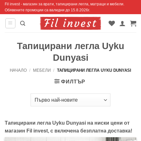
Skip
Fil invest - магазин за врати, тапицирани легла, матраци и мебели.
Обявените промоции са валидни до 15.8.2026г.
to
content
Тапицирани легла Uyku
Dunyasi
НАЧАЛО
/
МЕБЕЛИ
/
ТАПИЦИРАНИ ЛЕГЛА UYKU DUNYASI
ФИЛТЪР
Тапицирани легла Uyku Dunyasi на ниски цени от
магазин Fil invest, с включена безплатна доставка!