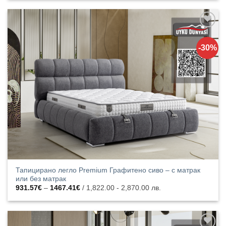
through
1467.41€
Добавяне
към
-30%
списъка с
харесани
продукти
Тапицирано легло Premium Графитено сиво – с матрак
или без матрак
Price
931.57
€
–
1467.41
€
/ 1,822.00 - 2,870.00 лв.
range:
931.57€
through
1467.41€