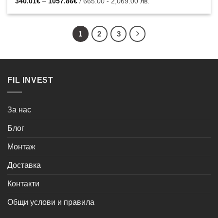
Price
340.01
€
–
1057.86
€
/ 665.00 - 2,069.00 лв.
range:
340.01€
through
1057.86€
1
2
3
FIL INVEST
За нас
Блог
Монтаж
Доставка
Контакти
Общи услови и правила