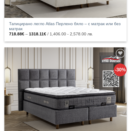
Тапицирано легло Atlas Перлено бяло – с матрак или без
матрак
Price
718.88
€
–
1318.11
€
/ 1,406.00 - 2,578.00 лв.
range:
718.88€
through
1318.11€
Добавяне
към
-30%
списъка с
харесани
продукти