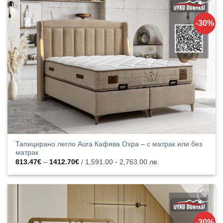
Добавяне
към
-30%
списъка с
харесани
продукти
Тапицирано легло Aura Кафява Охра – с матрак или без
матрак
Price
813.47
€
–
1412.70
€
/ 1,591.00 - 2,763.00 лв.
range:
813.47€
through
1412.70€
Добавяне
към
-30%