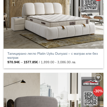
продукти
Тапицирано легло Platin Uyku Dunyasi – с матрак или без
матрак
Price
970.94
€
–
1577.85
€
/ 1,899.00 - 3,086.00 лв.
range:
970.94€
through
1577.85€
Добавяне
към
-30%
списъка с
харесани
продукти