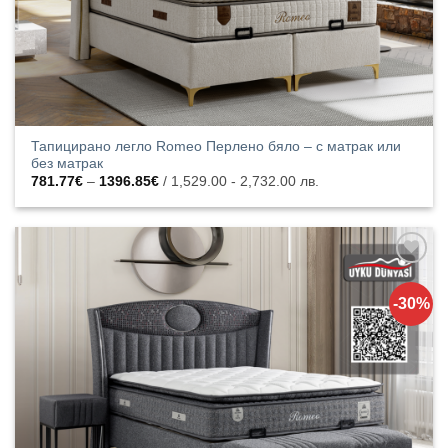
Тапицирано легло Romeo Перлено бяло – с матрак или
без матрак
Price
781.77
€
–
1396.85
€
/ 1,529.00 - 2,732.00 лв.
range:
781.77€
through
1396.85€
Добавяне
към
-30%
списъка с
харесани
продукти