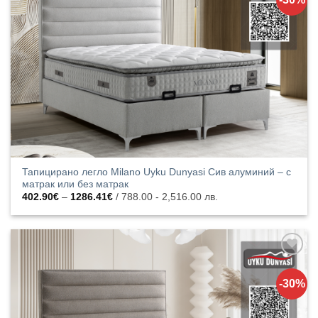
списъка с
харесани
продукти
Тапицирано легло Milano Uyku Dunyasi Сив алуминий – с
матрак или без матрак
Price
402.90
€
–
1286.41
€
/ 788.00 - 2,516.00 лв.
range:
402.90€
through
1286.41€
Добавяне
към
-30%
списъка с
харесани
продукти