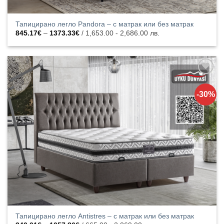
Тапицирано легло Pandora – с матрак или без матрак
Price
845.17
€
–
1373.33
€
/ 1,653.00 - 2,686.00 лв.
range:
845.17€
through
1373.33€
Добавяне
към
-30%
списъка с
харесани
продукти
Тапицирано легло Antistres – с матрак или без матрак