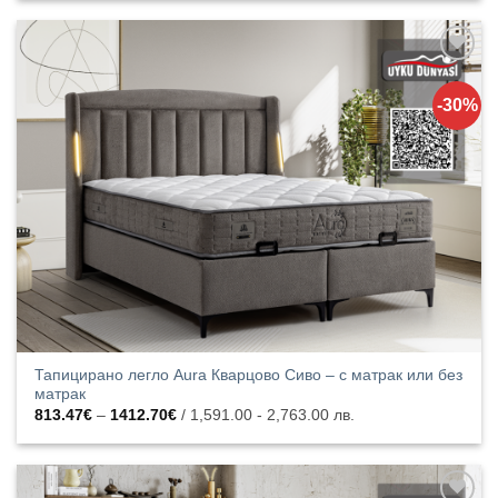
through
1428.04€
Добавяне
към
-30%
списъка с
харесани
продукти
Тапицирано легло Aura Кварцово Сиво – с матрак или без
матрак
Price
813.47
€
–
1412.70
€
/ 1,591.00 - 2,763.00 лв.
range:
813.47€
through
1412.70€