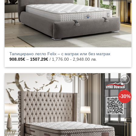
Тапицирано легло Felix – с матрак или без матрак
Price
908.05
€
–
1507.29
€
/ 1,776.00 - 2,948.00 лв.
range:
908.05€
through
1507.29€
Добавяне
към
-30%
списъка с
харесани
продукти