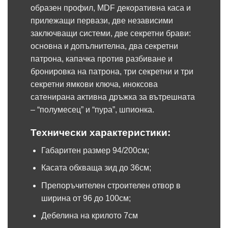
образен профил, MDF декоративна каса и
прилежащи первази, две независими
заключващи системи, две секретни брави:
основна и допълнителна, два секретни
патрона, капачка против разбиване и
бронировка на патрона, три секретни и три
секретни ямкови ключа, иноксова
сатенирана активна дръжка за вътрешната
– “полумесец” и “пура”, шпионка.
Технически характеристики:
Габаритен размер 94/200см;
Касата обхваща зид до 36см;
Препоръчителен строителен отвор в
ширина от 96 до 100см;
Дебелина на крилото 7см