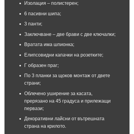
Изолация – полистерен;
6 пасивни шипа;
3 панти;
Заключване – две брави с две ключалки;
Вратата има шпионка;
Елипсовидни капачки на розетките;
Г образен праг;
По 3 планки за щоков монтаж от двете
страни;
Облечено уширение за касата,
прерязано на 45 градуса и прилежащи
первази;
Декоративни лайсни от вътрешната
страна на крилото.