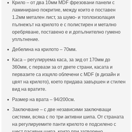
/
1,299.00
Крило – от два 10мм MDF фрезовани панели с
1,108.96
лв..
ламинирано покритие, между които е поставен
лв..
1.2мм метален лист, за шумо- и топлоизолация
пълнежът на крилото е с полистирен и метално
оребряване, поставено е и допълнително гумено
уплътнение.
Дебелина на крилото – 70мм.
Каса – регулируема каса, за зид от 170мм до
360мм, с первази за от двете страни, касата и
первазите са изцяло облечени с MDF (в дизайн и
цвят на крилото), което придава завършен и стилен
вид на вратите.
Размер на врата – 94/200см.
Заключване – с две независими заключващи
системи, всяка с по три активни шипа. От страната
на регулируемите панти крилото е подсилено с
шест пасивни шипа, които при затворено