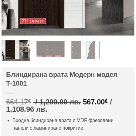
Блиндирана врата Модерн модел
Т-1001
Original
664.17
/ 1,299.00 лв.
567.00
/
€
€
Текущата
price
1,108.96 лв.
цена
was:
Входна блиндирана врата с MDF фрезовани
е:
664.17€
панели с ламинирано покритие.
567.00€
/