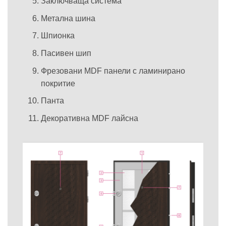
Заключваща система
Метална шина
Шпионка
Пасивен шип
Фрезовани MDF панели с ламинирано
покритие
Панта
Декоративна MDF лайсна