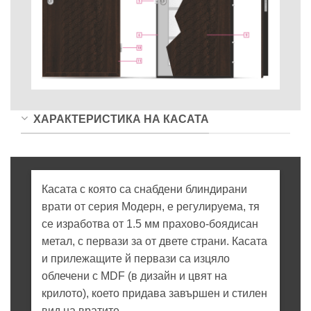
ХАРАКТЕРИСТИКА НА КАСАТА
Касата с която са снабдени блиндирани
врати от серия Модерн, е регулируема, тя
се изработва от 1.5 мм прахово-боядисан
метал, с первази за от двете страни. Касата
и прилежащите й первази са изцяло
облечени с MDF (в дизайн и цвят на
крилото), което придава завършен и стилен
вид на вратите.