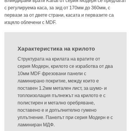
Блиндирани врати Kartal от серия Модерн се предлагат
с регулируема каса, за зид от 170мм до 360мм, с
первази за от двете страни, касата и первазите са
изцяло облечени с MDF.
Характеристика на крилото
Структурата на крилата на вратите от
серия Модерн, крилото се изработва от два
10мм MDF фрезовани панели с
ламинирано покритие, между които е
поставен 1.2мм метален лист, за шумо- и
топлоизолация пълнежът на крилото е с
полистирен и метално оребряване,
поставено е и допълнително гумено
уплътнение. Панелът при серия Модерн е с
ламиниран МДФ.