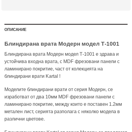
ОПИСАНИЕ
Блиндирана врата Модерн модел Т-1001
Блиндирана врата Модерн модел Т-1001 е здрава и
устойчива входна врата, с MDF фрезовани панели с
ламинирано покритие, част от колекцията на
блиндирани врати Kartal !
Моделите блиндирани врати от серия Модерн, се
изработват от два 10мм MDF фрезовани панели с
ламинирано покритие, между които е поставен 1.2мм
метален лист, серията разполага с няколко модела в
различни цветове.