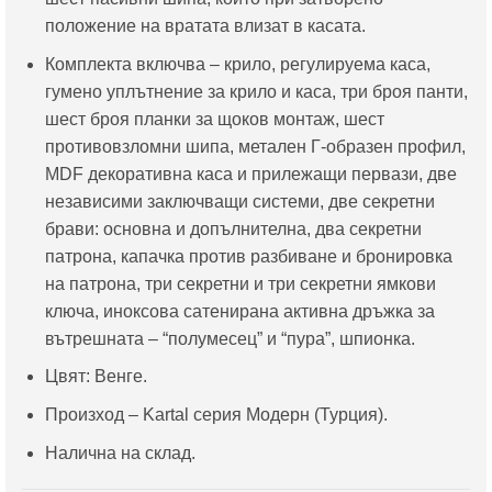
положение на вратата влизат в касата.
Комплекта включва – крило, регулируема каса,
гумено уплътнение за крило и каса, три броя панти,
шест броя планки за щоков монтаж, шест
противовзломни шипа, метален Г-образен профил,
MDF декоративна каса и прилежащи первази, две
независими заключващи системи, две секретни
брави: основна и допълнителна, два секретни
патрона, капачка против разбиване и бронировка
на патрона, три секретни и три секретни ямкови
ключа, иноксова сатенирана активна дръжка за
вътрешната – “полумесец” и “пура”, шпионка.
Цвят: Венге.
Произход – Kartal серия Модерн (Турция).
Налична на склад.