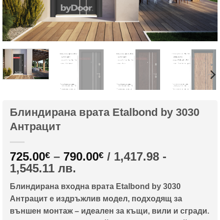
Блиндирана врата Etalbond by 3030
Антрацит
Price
725.00
–
790.00
/ 1,417.98 -
€
€
range:
1,545.11 лв.
725.00€
Блиндирана входна врата Etalbond by 3030
through
Антрацит е издръжлив модел, подходящ за
790.00€
външен монтаж – идеален за къщи, вили и сгради.