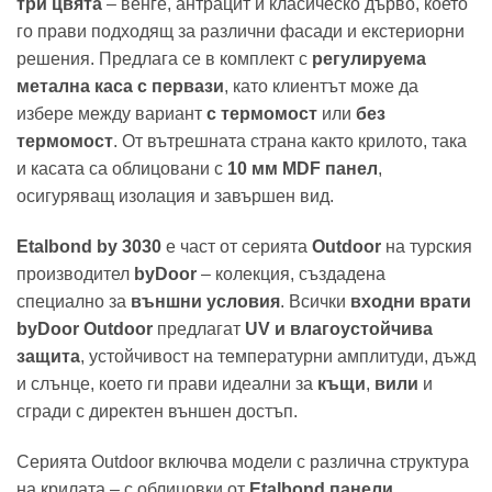
три цвята
– венге, антрацит и класическо дърво, което
го прави подходящ за различни фасади и екстериорни
решения. Предлага се в комплект с
регулируема
метална каса с первази
, като клиентът може да
избере между вариант
с термомост
или
без
термомост
. От вътрешната страна както крилото, така
и касата са облицовани с
10 мм MDF панел
,
осигуряващ изолация и завършен вид.
Etalbond by 3030
е част от серията
Outdoor
на турския
производител
byDoor
– колекция, създадена
специално за
външни условия
. Всички
входни врати
byDoor Outdoor
предлагат
UV и влагоустойчива
защита
, устойчивост на температурни амплитуди, дъжд
и слънце, което ги прави идеални за
къщи
,
вили
и
сгради с директен външен достъп.
Серията Outdoor включва модели с различна структура
на крилата – с облицовки от
Etalbond панели
,