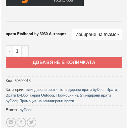
врата Etalbond by 3030 Антрацит
количество за Блиндирана врата Etalbond by 3030 Антраци
ДОБАВЯНЕ В КОЛИЧКАТА
Код:
60309013
Категории:
Блиндирани врати
,
Блиндирани врати byDoor
,
Врати
,
Врати byDoor серия Outdoor
,
Промоции на блиндирани врати
byDoor
,
Промоция на блиндирани врати
Етикет:
byDoor