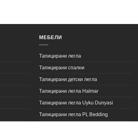
МЕБЕЛИ
Тапицирани легла
Тапицирани спални
Тапицирани детски легла
Тапицирани легла Halmar
Тапицирани легла Uyku Dunyasi
Тапицирани легла PL Bedding
т
Тапицирани легла Tutku на промоция
Тапицирани легла Türkmen