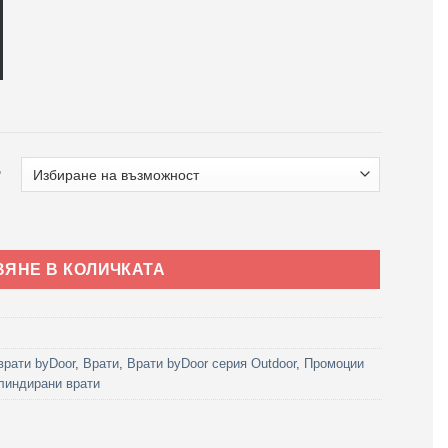
о
lbond by 3030 Класическо дърво
ВЯНЕ В КОЛИЧКАТА
врати byDoor
,
Врати
,
Врати byDoor серия Outdoor
,
Промоции
линдирани врати