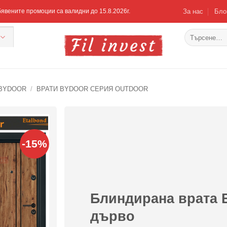
За нас
Бло
Обявените промоции са валидни до 15.8.2026г.
Търсене
за:
 BYDOOR
/
ВРАТИ BYDOOR СЕРИЯ OUTDOOR
-15%
Добавяне
към
списъка с
харесани
продукти
Блиндирана врата E
дърво