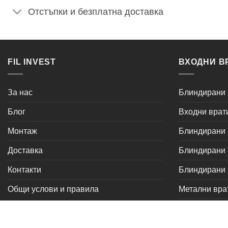
Отстъпки и безплатна доставка
FIL INVEST
ВХОДНИ В
За нас
Блиндирани 
Блог
Входни врат
Монтаж
Блиндирани в
Доставка
Блиндирани в
Контакти
Блиндирани
Общи услови и правила
Метални вра
серия Комф
серия Уют