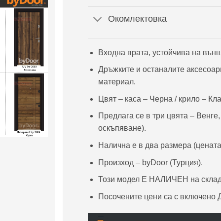
Окомлектовка
Входна врата, устойчива на вън
Дръжките и останалите аксесоар
материал.
Цвят – каса – Черна / крило – Кл
Предлага се в три цвята – Венге
оскъпяване).
Налична е в два размера (цената
Произход – byDoor (Турция).
Този модел Е НАЛИЧЕН на склад, 
Посочените цени са с включено Д