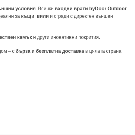
ъншни условия
. Всички
входни врати byDoor Outdoor
деални за
къщи
,
вили
и сгради с директен външен
ествен камък
и други иновативни покрития.
дом – с
бърза и безплатна доставка
в цялата страна.