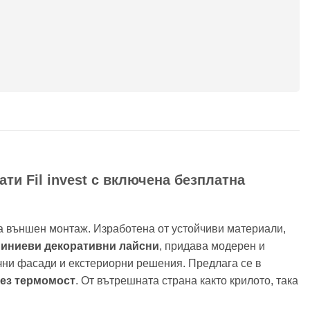
ти Fil invest с включена безплатна
а външен монтаж. Изработена от устойчиви материали,
иниеви декоративни лайсни
, придава модерен и
ични фасади и екстериорни решения. Предлага се в
ез термомост
. От вътрешната страна както крилото, така