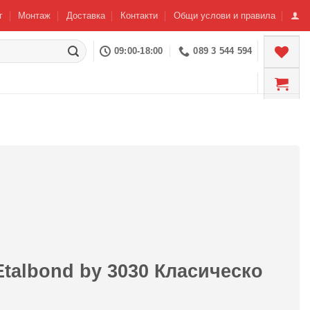
г
Монтаж
Доставка
Контакти
Общи услови и правила
09:00-18:00
089 3 544 594
talbond by 3030 Класическо