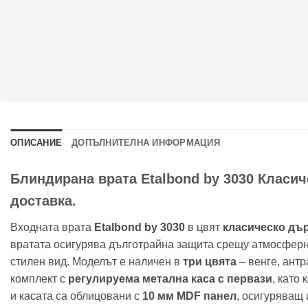
ОПИСАНИЕ
ДОПЪЛНИТЕЛНА ИНФОРМАЦИЯ
Блиндирана врата Etalbond by 3030 Класиче
доставка.
Входната врата
Etalbond by 3030
в цвят
класическо дъ
вратата осигурява дълготрайна защита срещу атмосферн
стилен вид. Моделът е наличен в
три цвята
– венге, антр
комплект с
регулируема метална каса с первази
, като
и касата са облицовани с
10 мм MDF панел
, осигуряващ