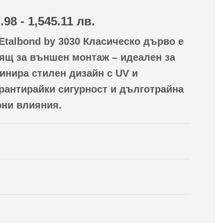
7.98 - 1,545.11 лв.
Etalbond by 3030 Класическо дърво е
€
h
ящ за външен монтаж – идеален за
€
инира стилен дизайн с UV и
арантирайки сигурност и дълготрайна
рни влияния.
и