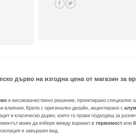
ско дърво на изгодна цена от магазин за вра
рво
е висококачествено решение, проектирано специално з
и влияния. Крило с оригинален дизайн, акцентирано с
алум
ацит и класическо дърво, което го прави подходящ за разл
 клиентът може да избере между вариант
с термомост
или
б
 изолация и завършен вид.