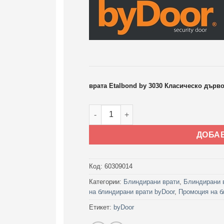
врата Etalbond by 3030 Класическо дърв
количество за Блиндирана врата Eta
ДОБА
Код:
60309014
Категории:
Блиндирани врати
,
Блиндирани 
на блиндирани врати byDoor
,
Промоция на б
Етикет:
byDoor