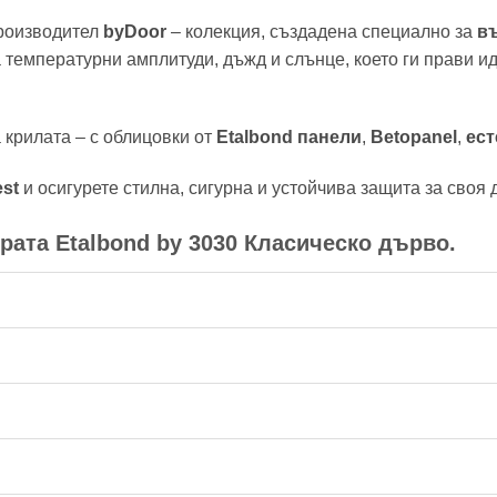
производител
byDoor
– колекция, създадена специално за
в
а температурни амплитуди, дъжд и слънце, което ги прави и
 крилата – с облицовки от
Etalbond панели
,
Betopanel
,
ест
est
и осигурете стилна, сигурна и устойчива защита за своя 
ата Etalbond by 3030 Класическо дърво.