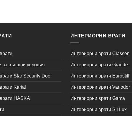
РАТИ
ИНТЕРИОРНИ ВРАТИ
врати
Интериорни врати Classen
и за външни условия
Интериорни врати Gradde
рати Star Security Door
Интериорни врати Eurostill
рати Kartal
Интериорни врати Variodor
 врати HASKA
Интериорни врати Gama
ти
Интериорни врати Sil Lux
орт
Интериорни врати Стандар
Интериорни врати Росал