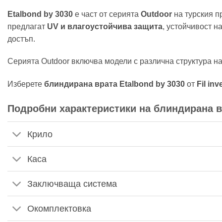
Etalbond by 3030
е част от серията
Outdoor
на турския 
предлагат
UV и влагоустойчива защита
, устойчивост н
достъп.
Серията Outdoor включва модели с различна структура на
Изберете
блиндирана врата Etalbond by 3030
от
Fil inv
Подробни характеристики на блиндирана вр
Крило
Каса
Заключваща система
Окомплектовка