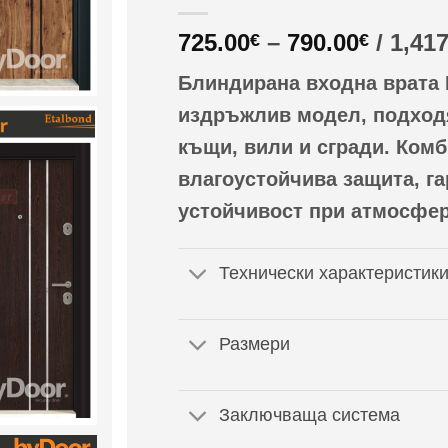
Price
725.00
–
790.00
/ 1,41
€
€
range:
Блиндирана входна врата 
725.00
throug
издръжлив модел, подход
790.00
къщи, вили и сгради. Комб
влагоустойчива защита, г
устойчивост при атмосфе
Технически характеристик
Размери
Заключваща система