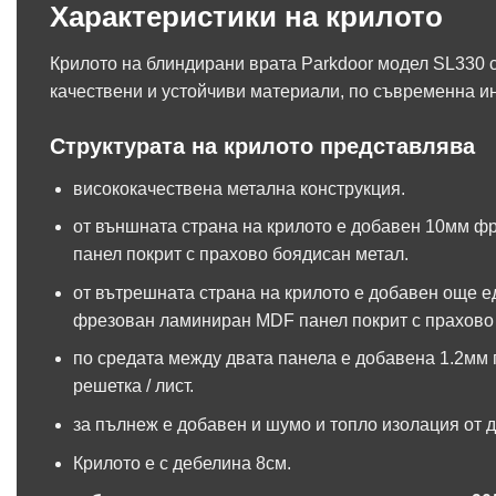
Характеристики на крилото
Крилото на блиндирани врата Parkdoor модел SL330 с
качествени и устойчиви материали, по съвременна и
Структурата на крилото представлява
висококачествена метална конструкция.
от външната страна на крилото е добавен 10мм 
панел покрит с прахово боядисан метал.
от вътрешната страна на крилото е добавен още 
фрезован ламиниран MDF панел покрит с прахово
по средата между двата панела е добавена 1.2мм
решетка / лист.
за пълнеж е добавен и шумо и топло изолация от д
Крилото е с дебелина 8см.