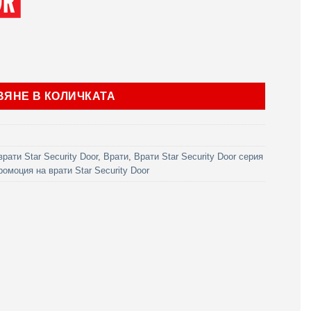
or серия Parkdoor модел SL330 Метал Орех
ВЯНЕ В КОЛИЧКАТА
рати Star Security Door
,
Врати
,
Врати Star Security Door серия
ромоция на врати Star Security Door