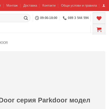
г
Монтаж
Доставка
Контакти
Общи услови и правила
09:00-18:00
089 3 544 594
DOOR
y Door серия Parkdoor модел