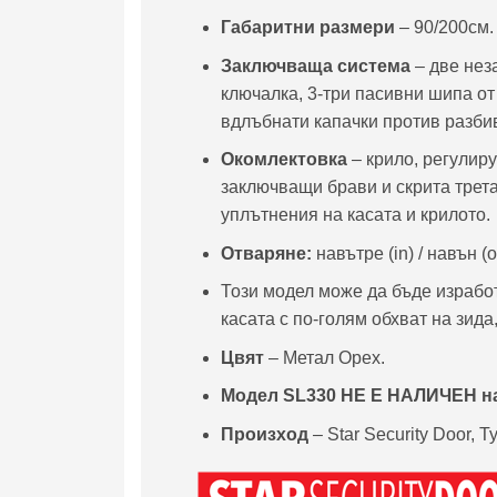
Габаритни размери
– 90/200см.
Заключваща система
– две нез
ключалка, 3-три пасивни шипа от
вдлъбнати капачки против разби
Окомлектовка
– крило, регулиру
заключващи брави и скрита трета
уплътнения на касата и крилото.
Отваряне:
навътре (in) / навън (o
Този модел може да бъде изработ
касата с по-голям обхват на зида
Цвят
– Метал Орех.
Модел
SL330 НЕ Е НАЛИЧЕН на
Произход
– Star Security Door, Т