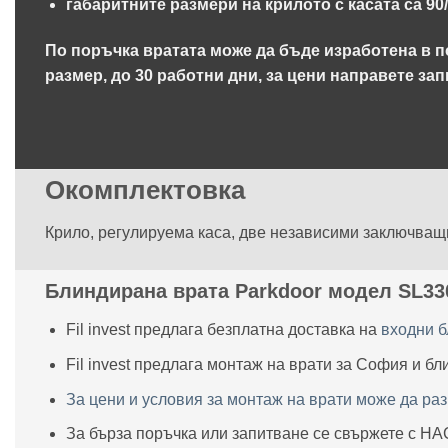
габаритните размери на крилото с касата са 90
По поръчка вратата може да бъде изработена в п
размер, до 30 работни дни, за цени направете зап
Окомплектовка
Крило, регулируема каса, две независими заключващи 
Блиндирана врата Parkdoor модел SL330
Fil invest предлага безплатна доставка на
входни б
Fil invest предлага монтаж на врати за София и бл
За цени и условия за монтаж на врати може да ра
За бърза поръчка или запитване се свържете с НА