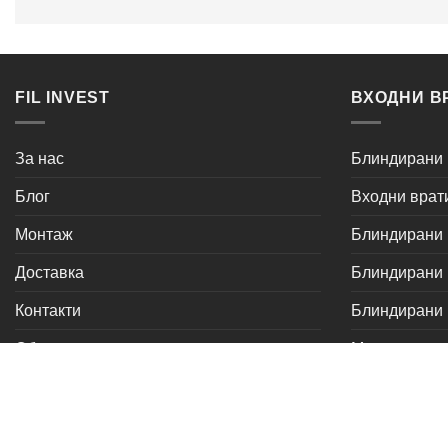
FIL INVEST
ВХОДНИ В
За нас
Блиндирани 
Блог
Входни врат
Монтаж
Блиндирани в
Доставка
Блиндирани в
Контакти
Блиндирани
Общи услови и правила
Метални вра
серия Комф
серия Уют