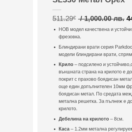
O
511.29
/ 1,000.00 лв.
4
€
p
НОВ модел качествена и устойчи
w
фрезовка.
5
/
Блиндирани врати серия Parkdoor
1
модели блиндирани врати, спрямо
л
Крило
– подсилено и устойчиво,
външната страна на крилото е 
покрит с прахово боядисан метал
още един допълнителен 10мм фр
боядисан метал. По средата меж
метална решетка. За пълнеж е до
крилото.
Дебелина на крилото
– 8см.
Каса
– 1.2мм метална регулируем