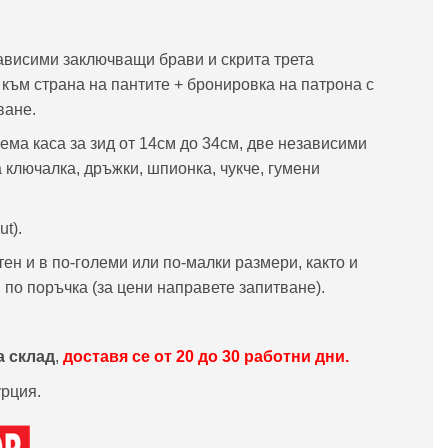
ависими заключващи брави и скрита трета
 към страна на пантите + бронировка на патрона с
ване.
ема каса за зид от 14см до 34см, две независими
 ключалка, дръжки, шпионка, чукче, гумени
ut).
ен и в по-големи или по-малки размери, както и
, по поръчка (за цени направете запитване).
 склад
,
доставя се от 20 до 30 работни дни.
урция.