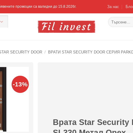
За нас
Бло
Обявените промоции са валидни до 15.8.2026г.
Търсене
за:
STAR SECURITY DOOR
/
ВРАТИ STAR SECURITY DOOR СЕРИЯ PARK
-13%
Добавяне
към
списъка с
харесани
продукти
Врата Star Securit
SL330 Метал Орех