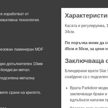
е изработват от
Характеристи
новативна технология.
Касата е регулируема, 
34см.
По поръчка може да с
45см и 50см, за цени 
фрезован ламиниран MDF
Заключваща 
един допълнителен 10мм
 боядисан метал.
Блиндирани врати Star S
снабдени са с подсилен
 подсилена метална
Врата Parkdoor моде
вете срани на крилото.
заключващи брави и 
вдлъбнати капачки п