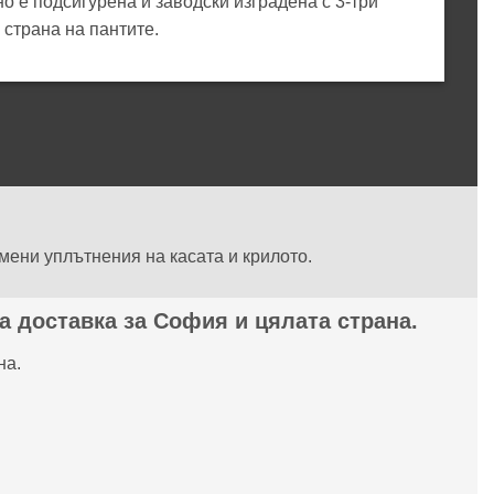
о е подсигурена и заводски изградена с 3-три
 страна на пантите.
мени уплътнения на касата и крилото.
а доставка за София и цялата страна.
на.