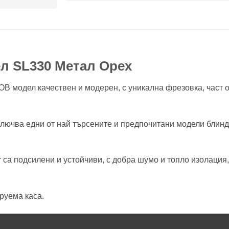
л SL330 Метал Орех
 модел качествен и модерен, с уникална фрезовка, част от
ключва едни от най търсените и предпочитани модели блинд
 са подсилени и устойчиви, с добра шумо и топло изолация
руема каса.