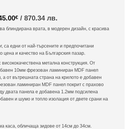
riginal
Текущата
45.00
/ 870.34 лв.
€
rice
цена
ва блиндирана врата, в модерен дизайн, с красива
as:
е:
11.29€
445.00€
/
, са едни от най-търсените и предпочитани
,000.00
870.34
 цена и качество на Българския пазар.
в..
лв..
с висококачествена метална конструкция. От
добавен 10мм фрезован ламиниран MDF панел
, а от вътрешната страна на крилото е добавен
езован ламиниран MDF панел покрит с прахово
ду двата панела е добавена 1.2мм подсилена
бавен и шумо и топло изолация от двете срани на
а каса, обличаща зидове от 14см до 34см.