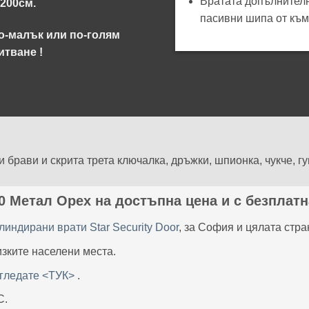
Вратата допълнителн
/200см.
пасивни шипа от към
о-малък или по-голям
итване !
брави и скрита трета ключалка, дръжки, шпионка, чукче, гу
 Метал Орех на достъпна цена и с безплатн
линдирани врати Star Security Door
, за София и цялата стра
изките населени места.
згледате <ТУК>
.
С.