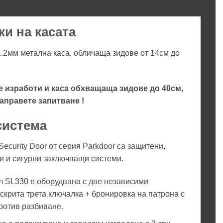
ки на касата
1.2мм метална каса, обличаща зидове от 14см до
е изработи и каса обхващаща зидове до 40см,
направете запитване !
система
ecurity Door от серия Parkdoor са защитени,
и и сигурни заключващи системи.
л SL330 е оборудвана с две независими
скрита трета ключалка + бронировка на патрона с
ротив разбиване.