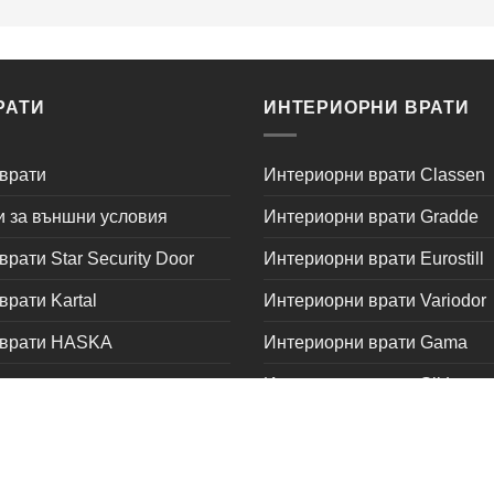
РАТИ
ИНТЕРИОРНИ ВРАТИ
врати
Интериорни врати Classen
и за външни условия
Интериорни врати Gradde
рати Star Security Door
Интериорни врати Eurostill
рати Kartal
Интериорни врати Variodor
 врати HASKA
Интериорни врати Gama
ти
Интериорни врати Sil Lux
орт
Интериорни врати Стандар
Интериорни врати Росал