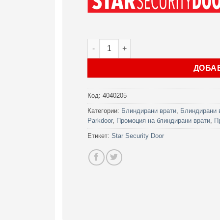
количество за Врата Star Security Do
ДОБА
Код:
4040205
Категории:
Блиндирани врати
,
Блиндирани в
Parkdoor
,
Промоция на блиндирани врати
,
П
Етикет:
Star Security Door