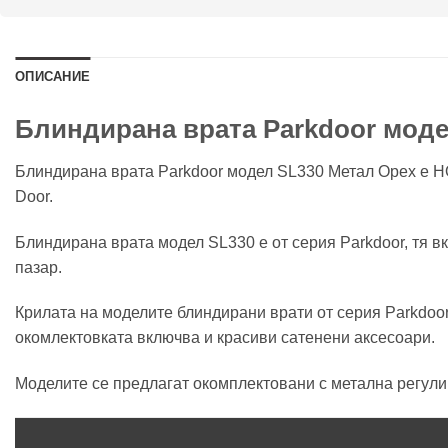
ОПИСАНИЕ
Блиндирана врата Parkdoor моде
Блиндирана врата Parkdoor модел SL330 Метал Орех е НОВ
Door.
Блиндирана врата модел SL330 е от серия Parkdoor, тя в
пазар.
Крилата на моделите блиндирани врати от серия Parkdoor
окомлектовката включва и красиви сатенени аксесоари.
Моделите се предлагат окомплектовани с метална регули