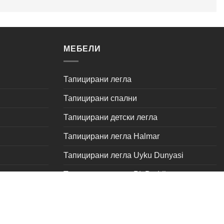
МЕБЕЛИ
Тапицирани легла
Тапицирани спални
Тапицирани детски легла
Тапицирани легла Halmar
Тапицирани легла Uyku Dunyasi
Тапицирани легла PL Bedding
т
Тапицирани легла Tutku на промоция
Тапицирани легла Türkmen