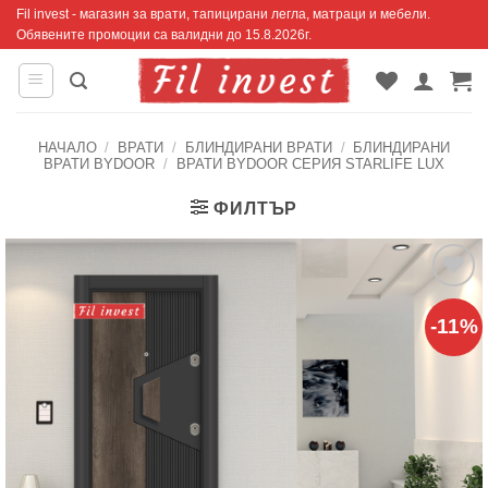
Skip
Fil invest - магазин за врати, тапицирани легла, матраци и мебели.
Обявените промоции са валидни до 15.8.2026г.
to
content
НАЧАЛО
/
ВРАТИ
/
БЛИНДИРАНИ ВРАТИ
/
БЛИНДИРАНИ
ВРАТИ BYDOOR
/
ВРАТИ BYDOOR СЕРИЯ STARLIFE LUX
ФИЛТЪР
Добавяне
-11%
към
списъка с
харесани
продукти