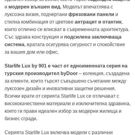
и
модерен външен вид
. Моделът впечатлява с
луксозна визия, подчертани
фрезовани панели
и
стилна комбинация от цветове
антрацит и отантик
,
които отлично се вписват в съвременната архитектура.
Със здрава конструкция и
подсилена заключваща
система
, вратата осигурява сигурност и спокойствие
за вашия дом или офис.
Starlife Lux by 901 е част от едноименната серия на
турския производител byDoor
– колекция, създадена
за клиенти, които търсят съвършено съчетание между
луксозен дизайн и иновативни защитни решения.
Всички врати от серията Starlife Lux се отличават с
висококачествени материали и изключителна здравина,
което ги прави идеален избор за модерни жилища и
бизнес сгради.
Серията Starlife Lux включва модели с различни