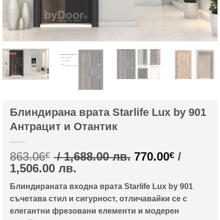
Блиндирана врата Starlife Lux by 901
Антрацит и Отантик
Original
863.06
/ 1,688.00 лв.
770.00
/
€
€
Текущата
price
1,506.00 лв.
цена
was:
Блиндираната входна врата Starlife Lux by 901
е:
863.06€
съчетава стил и сигурност, отличавайки се с
770.00€
/
елегантни фрезовани елементи и модерен
/
1,688.00