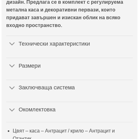
дизайн. Предлага се в комплект с регулируема
1,506.00
лв..
метална каса и декоративни первази, които
лв..
придават завършен и изискан облик на всяко
входно пространство.
Технически характеристики
Размери
Заключваща система
Окомлектовка
Цвят – каса – Антрацит / крило – Антрацит и
Отантик.