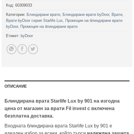
Код:
60309033
Категории:
Блиндирани врати
,
Блиндирани врати byDoor
,
Врати
,
Врати byDoor серия Starlife Lux
,
Промоции на блиндирани врати
byDoor
,
Промоция на блиндирани врати
Етикет:
byDoor
ОПИСАНИЕ
Блиндирана врата Starlife Lux by 901
на изгодна
цена от магазин за врати Fil invest с включена
безплатна доставка.
Входната блиндирана врата Starlife Lux by 901 е
идеален избор за всеки, който търси
надеждна защита