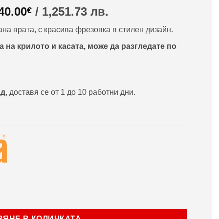
riginal
Текущата
40.00
/ 1,251.73 лв.
€
rice
цена
на врата, с красива фрезовка в стилен дизайн.
as:
е:
35.24€
640.00€
 на крилото и касата, може да разгледате по
/
,438.00
1,251.73
в..
лв..
ад
, доставя се от 1 до 10 работни дни.
rLife модел М08 Сарухан
ВЯНЕ В КОЛИЧКАТА