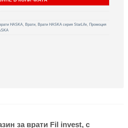
врати HASKA
,
Врати
,
Врати HASKA серия StarLife
,
Промоция
HASKA
ин за врати Fil invest, с