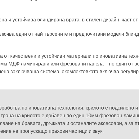
на и устойчива блиндирана врата, в стилен дизайн, част от
включва едни от най търсените и предпочитани модели блин
ва от качествени и устойчиви материали по иновативна техн
0мм МДФ ламинирани или фрезовани панела – по един от вся
лена заключваща система, окомлектовката включва регулир
изработва по иновативна технология, крилото е подсилено 
 страна на крилото е добавен по един 10мм фрезован лами
ване на бравата, дръжката и останалите аксесоари, а за п
ение не пропускащо прахови частици и звук.