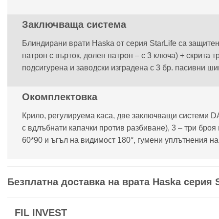
Заключваща система
Блиндирани врати Haska от серия StarLife са защите
патрон с върток, долен патрон – с 3 ключа) + скрита
подсигурена и заводски изградена с 3 бр. пасивни ши
Окомплектовка
Крило, регулируема каса, две заключващи системи DAF
с вдлъбнати капачки против разбиване), 3 – три броя
60*90 и ъгъл на видимост 180°, гумени уплътнения на
Безплатна доставка на врата Haska серия St
FIL INVEST