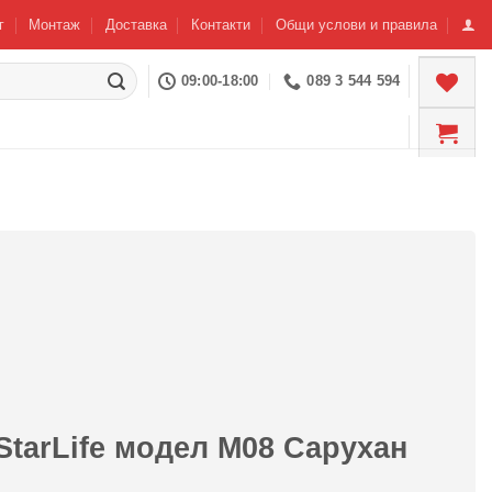
г
Монтаж
Доставка
Контакти
Общи услови и правила
09:00-18:00
089 3 544 594
StarLife модел М08 Сарухан