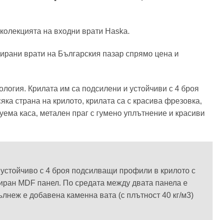
 колекцията на входни врати Haska.
дирани врати на Българския пазар спрямо цена и
ология. Крилата им са подсилени и устойчиви с 4 броя
ка страна на крилото, крилата са с красива фрезовка,
уема каса, метален праг с гумено уплътнение и красиви
и устойчиво с 4 броя подсилващи профили в крилото с
ниран MDF панел. По средата между двата панела е
ълнеж е добавена каменна вата (с плътност 40 кг/м3)