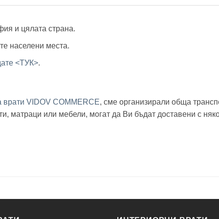
офия и цялата страна.
ите населени места.
дате <ТУК>
.
за врати VIDOV COMMERCE
, сме организирали обща трансп
рати, матраци или мебели, могат да Ви бъдат доставени с 