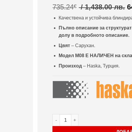
O
735.24
/ 1,438.00 лв.
6
€
p
Качествена и устойчива блиндира
w
7
Пълно описание за структурата
/
долу в подробното описание.
1
Цвят
– Сарухан.
л
Модел М08
Е НАЛИЧЕН на скл
Произход
– Haska, Турция.
количество за Врата Haska серия Sta
ДОБА