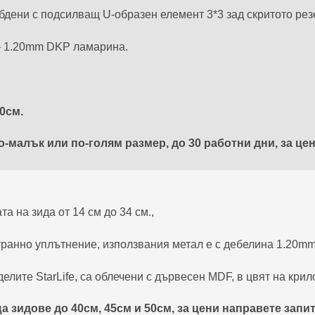
абдени с подсилващ U-образен елемент 3*3 зад скритото ре
 – 1.20mm DKP ламарина.
0см.
-малък или по-голям размер, до 30 работни дни, за цен
а на зида от 14 см до 34 см.,
транно уплътнение, използвания метал е с дебелина 1.20m
елите StarLife, са облечени с дървесен MDF, в цвят на крило
 зидове до 40см, 45см и 50см, за цени направете запит