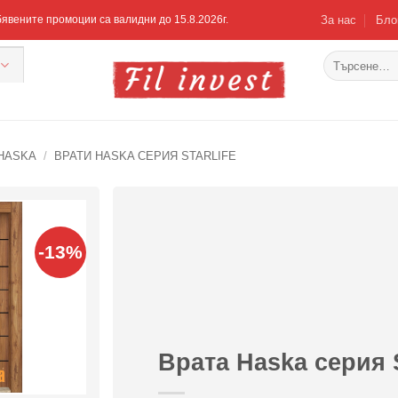
За нас
Бло
Обявените промоции са валидни до 15.8.2026г.
Търсене
за:
HASKA
/
ВРАТИ HASKA СЕРИЯ STARLIFE
-13%
Добавяне
към
списъка с
харесани
продукти
Врата Haska серия 