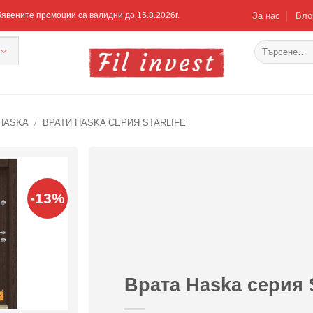
За нас
Бло
Обявените промоции са валидни до 15.8.2026г.
Търсене
за:
HASKA
/
ВРАТИ HASKA СЕРИЯ STARLIFE
-13%
Добавяне
към
списъка с
харесани
продукти
Врата Haska серия 