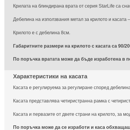
Крилата на блиндирана врата от серия StarLife са сн
Дебелина на използвания метал за крилото и касата
Крилото е с дебелина 8см.
Габаритните размери на крилото с касата са 90/20
По поръчка вратата може да бъде изработена в по
Характеристики на касата
Касата е регулируема за регулиране според дебелинат
Касата представлява четиристранна рамка с четирис
Касата и первазите от двете страни на крилото, за мод
По поръчка може да се изработи и каса обхващаща