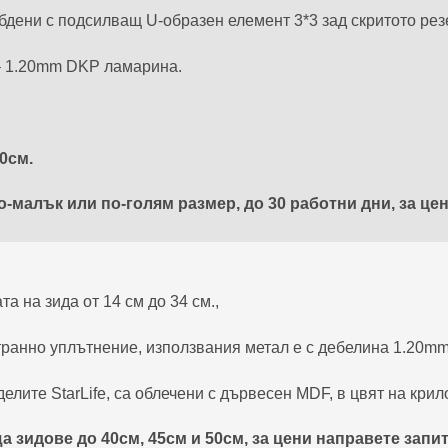
абдени с подсилващ U-образен елемент 3*3 зад скритото ре
 – 1.20mm DKP ламарина.
0см.
-малък или по-голям размер, до 30 работни дни, за цен
а на зида от 14 см до 34 см.,
транно уплътнение, използвания метал е с дебелина 1.20m
елите StarLife, са облечени с дървесен MDF, в цвят на крило
 зидове до 40см, 45см и 50см, за цени направете запит