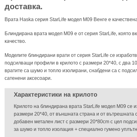
доставка.
Врата Haska серия StarLife модел М09 Венге е качествена
Блиндирана врата модел М09 е от серия StarLife, която 
качество.
Моделите блиндирани врати от серия StarLife се изработ
подсилващи профили в крилото с размери 20*40, с два 1
вратите са шумо и топло изолирани, снабдени са с подси
сатенени аксесоари.
Х
арактеристики на крилото
Крилото на блиндирана врата StarLife модел М09 се 
размери 20*40, от външната страна и от вътрешната
добавен метален лист с размери 20*80cm с цел подсил
за шумо и топло изолация + специално гумено уплътн