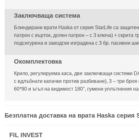
Заключваща система
Блиндирани врати Haska от серия StarLife са защите
патрон с върток, долен патрон – с 3 ключа) + скрита
подсигурена и заводски изградена с 3 бр. пасивни ши
Окомплектовка
Крило, регулируема каса, две заключващи системи DAF
с вдлъбнати капачки против разбиване), 3 – три броя
60*90 и ъгъл на видимост 180°, гумени уплътнения на
Безплатна доставка на врата Haska серия St
FIL INVEST