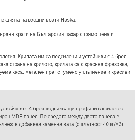
олекцията на входни врати Haska.
дирани врати на Българския пазар спрямо цена и
ология. Крилата им са подсилени и устойчиви с 4 броя
ка страна на крилото, крилата са с красива фрезовка,
уема каса, метален праг с гумено уплътнение и красиви
и устойчиво с 4 броя подсилващи профили в крилото с
ниран MDF панел. По средата между двата панела е
ълнеж е добавена каменна вата (с плътност 40 кг/м3)