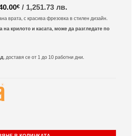
riginal
Текущата
40.00
/ 1,251.73 лв.
€
rice
цена
на врата, с красива фрезовка в стилен дизайн.
as:
е:
35.24€
640.00€
 на крилото и касата, може да разгледате по
/
,438.00
1,251.73
в..
лв..
ад
, доставя се от 1 до 10 работни дни.
rLife модел М09 Венге
ВЯНЕ В КОЛИЧКАТА