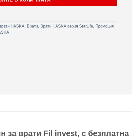
врати HASKA
,
Врати
,
Врати HASKA серия StarLife
,
Промоция
HASKA
 за врати Fil invest, с безплатна