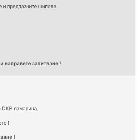
зе и предпазните шипове.
и направете запитване !
m DKP ламарина.
то !
ване !