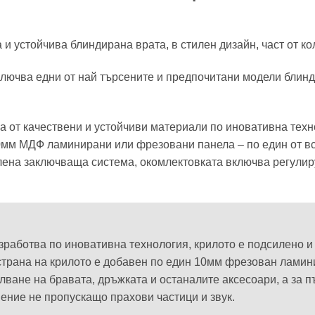
 и устойчива блиндирана врата, в стилен дизайн, част от к
включва едни от най търсените и предпочитани модели блин
ва от качествени и устойчиви материали по иновативна техн
0мм МДФ ламинирани или фрезовани панела – по един от вся
лена заключваща система, окомлектовката включва регулир
изработва по иновативна технология, крилото е подсилено 
 страна на крилото е добавен по един 10мм фрезован лами
ване на бравата, дръжката и останалите аксесоари, а за п
ение не пропускащо прахови частици и звук.