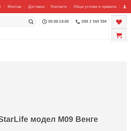
г
Монтаж
Доставка
Контакти
Общи услови и правила
09:00-18:00
089 3 544 594
StarLife модел М09 Венге