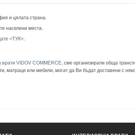
офия и цялата страна.
ите населени места.
дате <ТУК>
.
за врати VIDOV COMMERCE
, сме организирали обща трансп
рати, матраци или мебели, могат да Ви бъдат доставени с 