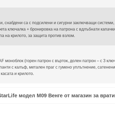
ни, снабдени са с подсилени и сигурни заключващи системи
 трета ключалка + бронировка на патрона с вдлъбнати капач
па на крилото, за защита против взлом.
 моноблок (горен патрон с върток, долен патрон – с 3 ключ
 панти с калъф, метален праг с гумено уплътнение, сатенени
 касата и крилото.
arLife модел М09 Венге от магазин за врати F