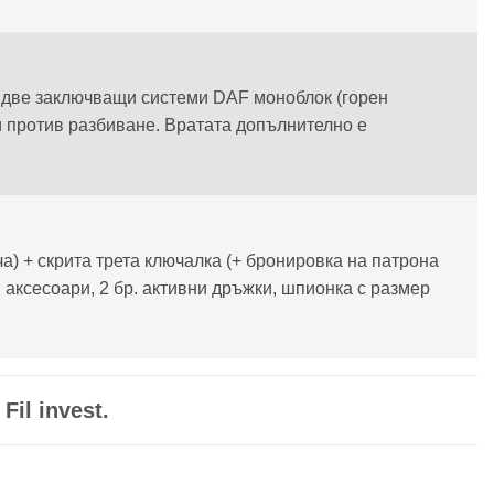
, две заключващи системи DAF моноблок (горен
ки против разбиване. Вратата допълнително е
а) + скрита трета ключалка (+ бронировка на патрона
 аксесоари, 2 бр. активни дръжки, шпионка с размер
il invest.