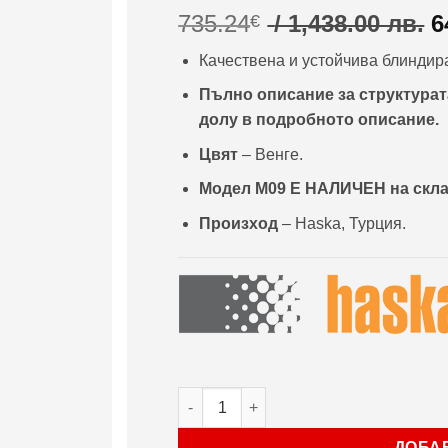
O
735.24
/ 1,438.00 лв.
6
€
p
Качествена и устойчива блиндира
w
7
Пълно описание за структурата
/
долу в подробното описание.
1
Цвят
– Венге.
л
Модел М09
Е НАЛИЧЕН на скл
Произход
– Haska, Турция.
количество за Врата Haska серия Sta
ДОБА