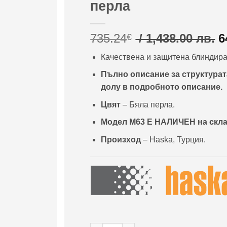
перла
O
735.24
/ 1,438.00 лв.
6
€
p
Качествена и защитена блиндира
w
7
Пълно описание за структурата
/
долу в подробното описание.
1
Цвят
– Бяла перла.
л
Модел М63
Е НАЛИЧЕН на скл
Произход
– Haska, Турция.