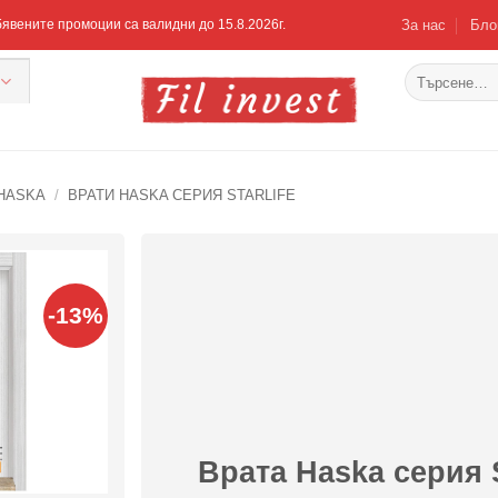
За нас
Бло
Обявените промоции са валидни до 15.8.2026г.
Търсене
за:
HASKA
/
ВРАТИ HASKA СЕРИЯ STARLIFE
-13%
Добавяне
към
списъка с
харесани
продукти
Врата Haska серия 