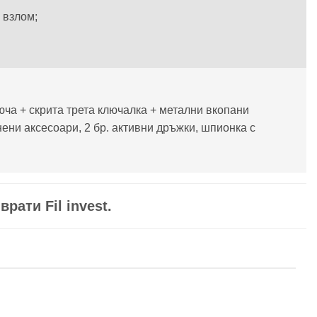
 взлом;
юча + скрита трета ключалка + метални вкопани
нени аксесоари, 2 бр. активни дръжки, шпионка с
рати Fil invest.