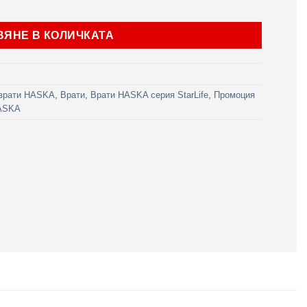
rLife модел М62 Бяла перла
ВЯНЕ В КОЛИЧКАТА
врати HASKA
,
Врати
,
Врати HASKA серия StarLife
,
Промоция
HASKA