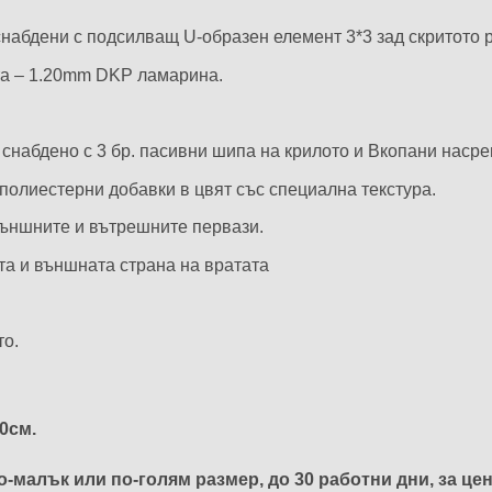
 снабдени с подсилващ U-образен елемент 3*3 зад скритото 
та – 1.20mm DKP ламарина.
 снабдено с 3 бр. пасивни шипа на крилото и Вкопани наср
 полиестерни добавки в цвят със специална текстура.
външните и вътрешните первази.
та и външната страна на вратата
то.
0см.
-малък или по-голям размер, до 30 работни дни, за цен