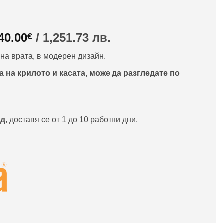
riginal
Текущата
40.00
/ 1,251.73 лв.
€
rice
цена
на врата, в модерен дизайн.
as:
е:
35.24€
640.00€
 на крилото и касата, може да разгледате по
/
,438.00
1,251.73
в..
лв..
ад
, доставя се от 1 до 10 работни дни.