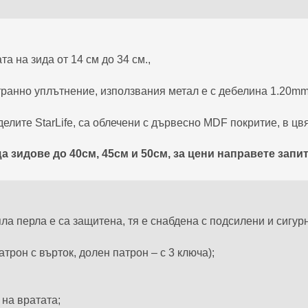
а на зида от 14 см до 34 см.,
транно уплътнение, използвания метал е с дебелина 1.20m
делите StarLife, са облечени с дървесно MDF покритие, в цвя
 зидове до 40см, 45см и 50см, за цени направете запит
ла перла е са защитена, тя е снабдена с подсилени и сигур
рон с върток, долен патрон – с 3 ключа);
 на вратата;