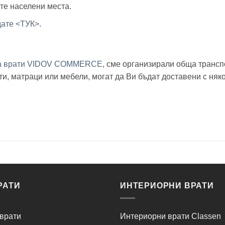
ите населени места.
дате <ТУК>
.
за врати VIDOV COMMERCE
, сме организирали обща трансп
рати, матраци или мебели, могат да Ви бъдат доставени с 
РАТИ
ИНТЕРИОРНИ ВРАТИ
врати
Интериорни врати Classen