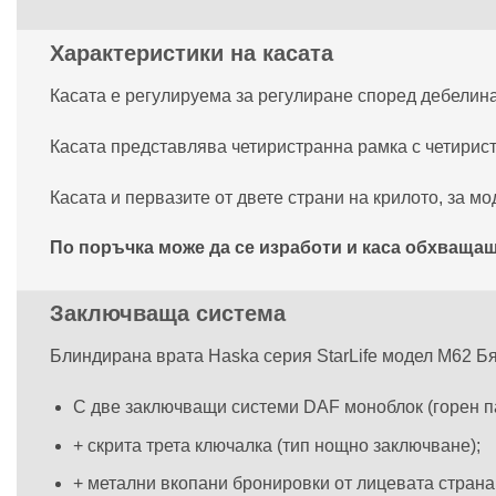
Характеристики на касата
Касата е регулируема за регулиране според дебелинат
Касата представлява четиристранна рамка с четирис
Касата и первазите от двете страни на крилото, за мо
По поръчка може да се изработи и каса обхващаща
Заключваща система
Блиндирана врата Haska серия StarLife модел М62 Бя
С две заключващи системи DAF моноблок (горен пат
+ скрита трета ключалка (тип нощно заключване);
+ метални вкопани бронировки от лицевата страна