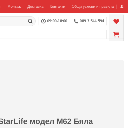
г
Монтаж
Доставка
Контакти
Общи услови и правила
09:00-18:00
089 3 544 594
StarLife модел М62 Бяла