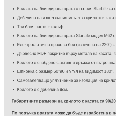
Крилата на блиндирана врата от серия StarLife са
Дебелина на използвания метал за крилото и каса
Три броя панти с калъф.
Крилото на блиндирана врата StarLife модел М62 е
Електростатична прахова боя (изпечена на 220°) с
Дървесно MDF покритие върху метала на касата, 
Крилото е снабдено с активни дръжки от вътрешна
Шпионка с размер 60*90 и ъгъл на видимост 180°.
Самозалепващо уплътнение за изолация на крило
Крилото е с дебелина 8см.
Габаритните размери на крилото с касата са 90/20
По поръчка вратата може да бъде изработена в по