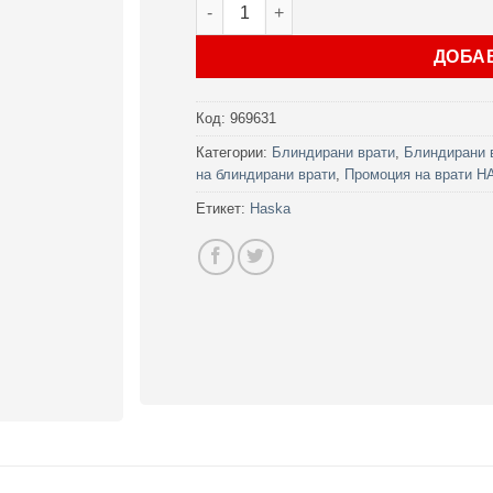
количество за Врата Haska серия Sta
ДОБА
Код:
969631
Категории:
Блиндирани врати
,
Блиндирани 
на блиндирани врати
,
Промоция на врати 
Етикет:
Haska