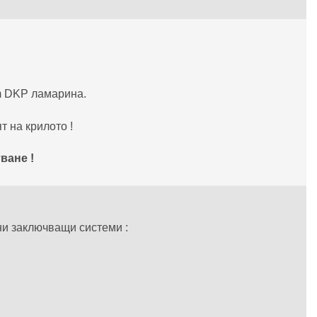
m DKP ламарина.
т на крилото !
ване !
ни заключващи системи :