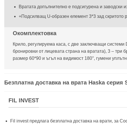
Вратата допълнително е подсигурена и заводски из
+Подсилващ U-образен елемент 3*3 зад скритото 
Окомплектовка
Крило, регулируема каса, с две заключващи системи D
бронировки от лицевата страна на вратата), 3 – три 
размер 60*90 и ъгъл на видимост 180°, гумени уплътн
Безплатна доставка на врата Haska серия St
FIL INVEST
Fil invest предлага безплатна доставка на врати, за С