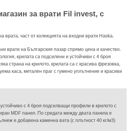
газин за врати Fil invest, с
а врата, част от колекцията на входни врати Haska.
ани врати на Българския пазар спрямо цена и качество.
ология, крилата са подсилени и устойчиви с 4 броя
ка страна на крилото, крилата са с красива фрезовка,
уема каса, метален праг с гумено уплътнение и красиви
и устойчиво с 4 броя подсилващи профили в крилото с
ниран MDF панел. По средата между двата панела е
ълнеж е добавена каменна вата (с плътност 40 кг/м3)