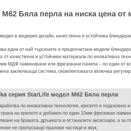
М62 Бяла перла на ниска цена от ма
модел в модерен дизайн, качествена и устойчива блиндиран
ючва едни от най търсените и предпочитани модели блиндир
ва от качествени и устойчиви материали по иновативна техн
0мм МДФ ламинирани или фрезовани панела – по един от вся
лена заключваща система, окомлектовката включва регулир
ska серия StarLife модел М62 Бяла перла
изработва по иновативна технология, крилото е подсилено 
 страна на крилото е добавен по един 10мм фрезован лами
ване на бравата, дръжката и останалите аксесоари, а за п
ение не пропускащо прахови частици и звук.