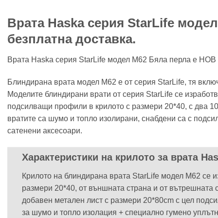
Врата Haska серия StarLife модел 
безплатна доставка.
Врата Haska серия StarLife модел М62 Бяла перла е НОВ 
Блиндирана врата модел М62 е от серия StarLife, тя вкл
Моделите блиндирани врати от серия StarLife се изработ
подсилващи профили в крилото с размери 20*40, с два 1
вратите са шумо и топло изолирани, снабдени са с подси
сатенени аксесоари.
Характеристики на крилото за врата Ha
Крилото на блиндирана врата StarLife модел М62 се 
размери 20*40, от външната страна и от вътрешната
добавен метален лист с размери 20*80cm с цел подсил
за шумо и топло изолация + специално гумено уплътн