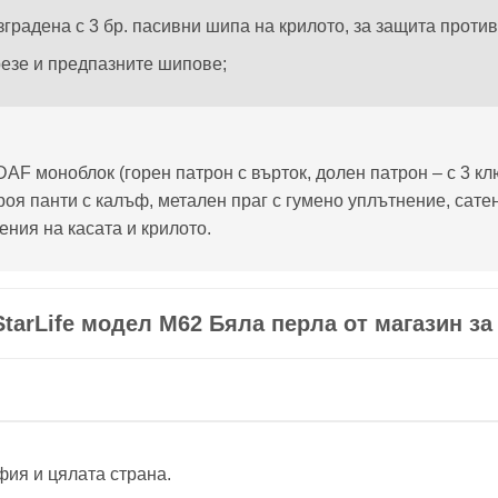
градена с 3 бр. пасивни шипа на крилото, за защита против
резе и предпазните шипове;
AF моноблок (горен патрон с върток, долен патрон – с 3 кл
броя панти с калъф, метален праг с гумено уплътнение, сате
ения на касата и крилото.
arLife модел М62 Бяла перла от магазин за в
офия и цялата страна.