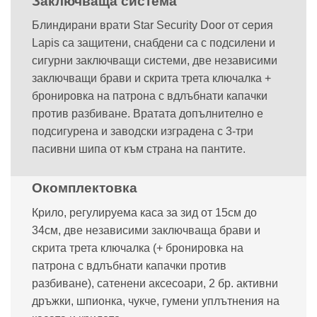
Заключваща система
Блиндирани врати Star Security Door от серия
Lapis са защитени, снабдени са с подсилени и
сигурни заключващи системи, две независими
заключващи брави и скрита трета ключалка +
бронировка на патрона с вдлъбнати капачки
против разбиване. Вратата допълнително е
подсигурена и заводски изградена с 3-три
пасивни шипа от към страна на пантите.
Окомплектовка
Крило, регулируема каса за зид от 15см до
34см, две независими заключваща брави и
скрита трета ключалка (+ бронировка на
патрона с вдлъбнати капачки против
разбиване), сатенени аксесоари, 2 бр. активни
дръжки, шпионка, чукче, гумени уплътнения на