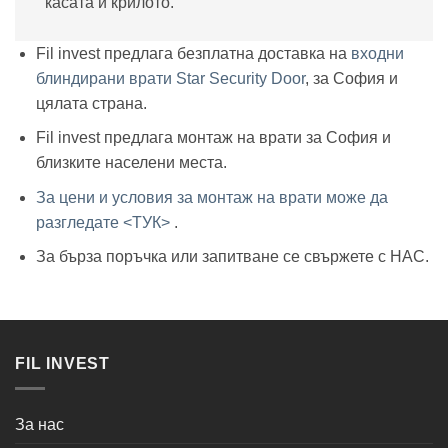
касата и крилото.
Fil invest предлага безплатна доставка на
входни
блиндирани врати Star Security Door
, за София и
цялата страна.
Fil invest предлага монтаж на врати за София и
близките населени места.
За цени и условия за монтаж на врати може да
разгледате <ТУК>
.
За бърза поръчка или запитване се свържете с НАС.
FIL INVEST
За нас