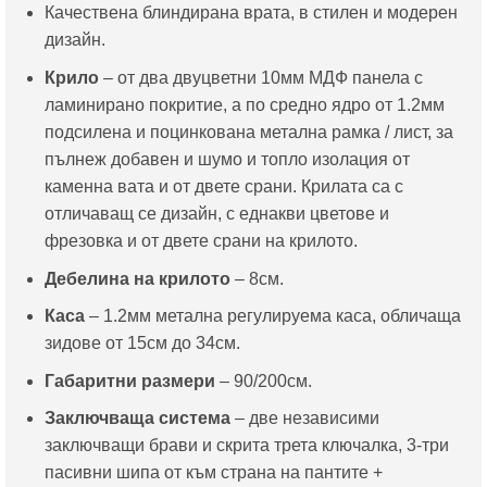
Качествена блиндирана врата, в стилен и модерен
е:
543.50€
дизайн.
465.00€
/
/
1,063.00
Крило
– от два двуцветни 10мм МДФ панела с
909.46
лв..
ламинирано покритие, а по средно ядро от 1.2мм
лв..
подсилена и поцинкована метална рамка / лист, за
пълнеж добавен и шумо и топло изолация от
каменна вата и от двете срани. Крилата са с
отличаващ се дизайн, с еднакви цветове и
фрезовка и от двете срани на крилото.
Дебелина на крилото
– 8см.
Каса
– 1.2мм метална регулируема каса, обличаща
зидове от 15см до 34см.
Габаритни размери
– 90/200см.
Заключваща система
– две независими
заключващи брави и скрита трета ключалка, 3-три
пасивни шипа от към страна на пантите +