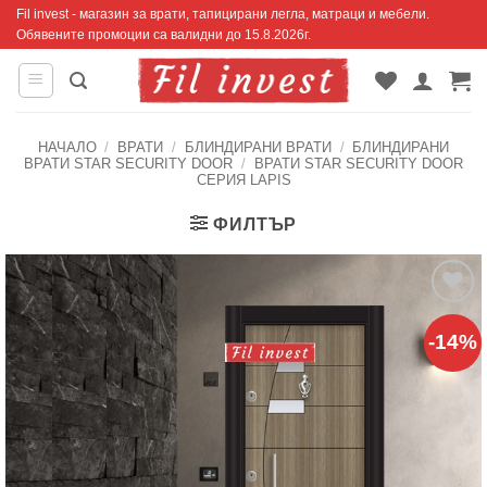
Skip
Fil invest - магазин за врати, тапицирани легла, матраци и мебели.
Обявените промоции са валидни до 15.8.2026г.
to
content
НАЧАЛО
/
ВРАТИ
/
БЛИНДИРАНИ ВРАТИ
/
БЛИНДИРАНИ
ВРАТИ STAR SECURITY DOOR
/
ВРАТИ STAR SECURITY DOOR
СЕРИЯ LAPIS
ФИЛТЪР
Добавяне
-14%
към
списъка с
харесани
продукти