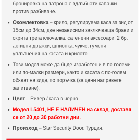
бронировка на патрона с вдлъбнати капачки
против разбиване.
Окомлектовка
– крило, регулируема каса за зид от
15см до 34см, две независими заключваща брави и
скрита трета ключалка, сатенени аксесоари, 2 бр.
активни дръжки, шпионка, чукче, гумени
уплътнения на касата и крилото.
Този модел може да бъде изработен и в по-големи
или по-малки размери, както и касата с по-голям
обхват на зида, по поръчка (за цени направете
запитване).
Цвят
– Ривер / каса в черно.
Модел L5401
,
Н
Е Е НАЛИЧЕН на склад
,
доставя
се от 20 до 30 работни дни.
Произход
– Star Security Door, Турция.