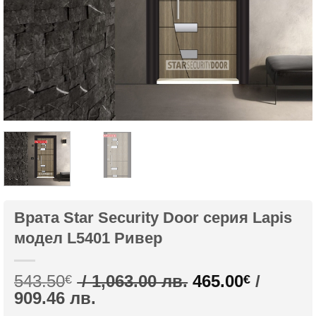
Врата Star Security Door серия Lapis
модел L5401 Ривер
Original
543.50
/ 1,063.00 лв.
465.00
/
€
€
Текущата
price
909.46 лв.
цена
was: