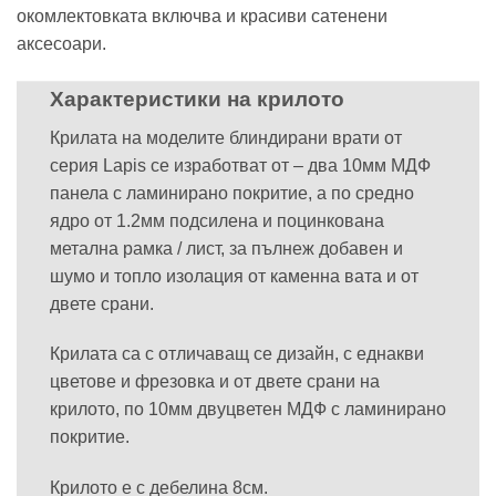
окомлектовката включва и красиви сатенени
аксесоари.
Характеристики на крилото
Крилата на моделите блиндирани врати от
серия Lapis се изработват от – два 10мм МДФ
панела с ламинирано покритие, а по средно
ядро от 1.2мм подсилена и поцинкована
метална рамка / лист, за пълнеж добавен и
шумо и топло изолация от каменна вата и от
двете срани.
Крилата са с отличаващ се дизайн, с еднакви
цветове и фрезовка и от двете срани на
крилото, по 10мм двуцветен МДФ с ламинирано
покритие.
Крилото е с дебелина 8см.