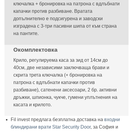
ключалка + бронировка на патрона с вдлъбнати
капачки против разбиване. Вратата
допълнително е подсигурена и заводски
изградена с 3-три пасивни шипа от към страна
на пантите.
Окомплектовка
Крило, регулируема каса за зид от 14см до
40см, две независими заключваща брави и
скрита трета ключалка (+ бронировка на
патрона с вдлъбнати капачки против
разбиване), сатенени аксесоари, 2 бр. активни
дръжки, шпионка, чукче, гумени уплътнения на
касата и крилото.
Fil invest предлага безплатна доставка на
входни
блиндирани врати Star Security Door
, за София и