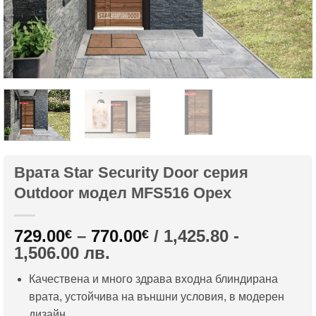
Врата Star Security Door серия
Outdoor модел MFS516 Орех
Price
729.00
–
770.00
/ 1,425.80 -
€
€
range:
1,506.00 лв.
729.00€
Качествена и много здрава входна блиндирана
through
врата, устойчива на външни условия, в модерен
770.00€
дизайн.