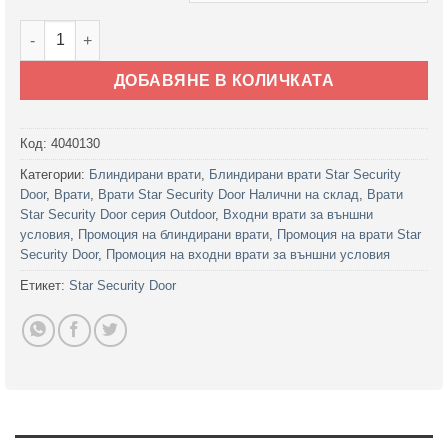
количество за Врата Star Security Door серия Outdoor мод
ДОБАВЯНЕ В КОЛИЧКАТА
Код:
4040130
Категории:
Блиндирани врати
,
Блиндирани врати Star Security
Door
,
Врати
,
Врати Star Security Door Налични на склад
,
Врати
Star Security Door серия Outdoor
,
Входни врати за външни
условия
,
Промоция на блиндирани врати
,
Промоция на врати Star
Security Door
,
Промоция на входни врати за външни условия
Етикет:
Star Security Door