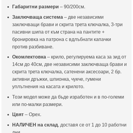
Габаритни размери
– 90/200см.
Заключваща система
– две независими
заключващи брави и скрита трета ключалка, 3-три
пасивни шипа от към страна на пантите +
бронировка на патрона с вдлъбнати капачки
против разбиване.
Окомлектовка
– крило, регулируема каса за зид от
14см до 40см, две независими заключваща брави и
скрита трета ключалка, сатенени аксесоари, 2 бр.
активни дръжки, шпионка, чукче, гумени
уплътнения на касата и крилото.
Този модел може да бъде изработен и в по-големи
или по-малки размери.
Цвят
– Орех.
НАЛИЧЕН на склад
, доставя се от 1 до 10 работни
дни.