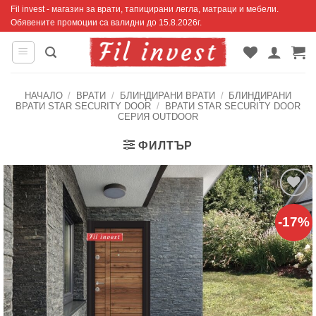
Skip
Fil invest - магазин за врати, тапицирани легла, матраци и мебели.
Обявените промоции са валидни до 15.8.2026г.
to
content
НАЧАЛО
/
ВРАТИ
/
БЛИНДИРАНИ ВРАТИ
/
БЛИНДИРАНИ
ВРАТИ STAR SECURITY DOOR
/
ВРАТИ STAR SECURITY DOOR
СЕРИЯ OUTDOOR
ФИЛТЪР
Добавяне
-17%
към
списъка с
харесани
продукти