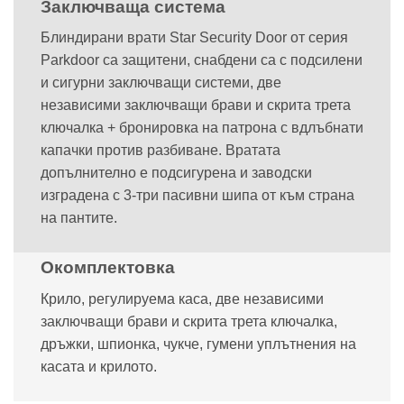
Заключваща система
Блиндирани врати Star Security Door от серия
Parkdoor са защитени, снабдени са с подсилени
и сигурни заключващи системи, две
независими заключващи брави и скрита трета
ключалка + бронировка на патрона с вдлъбнати
капачки против разбиване. Вратата
допълнително е подсигурена и заводски
изградена с 3-три пасивни шипа от към страна
на пантите.
Окомплектовка
Крило, регулируема каса, две независими
заключващи брави и скрита трета ключалка,
дръжки, шпионка, чукче, гумени уплътнения на
касата и крилото.