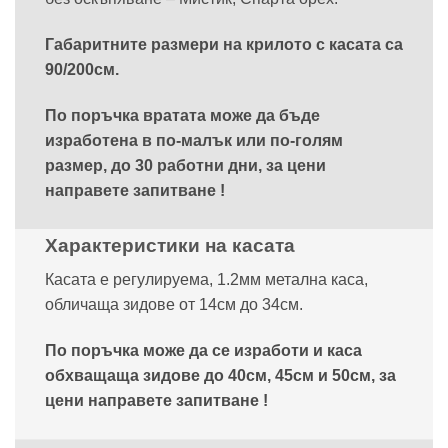
Габаритните размери на крилото с касата са
90/200см.
По поръчка вратата може да бъде
изработена в по-малък или по-голям
размер, до 30 работни дни, за цени
направете запитване !
Характеристики на касата
Касата е регулируема, 1.2мм метална каса,
обличаща зидове от 14см до 34см.
По поръчка може да се изработи и каса
обхващаща зидове до 40см, 45см и 50см, за
цени направете запитване !