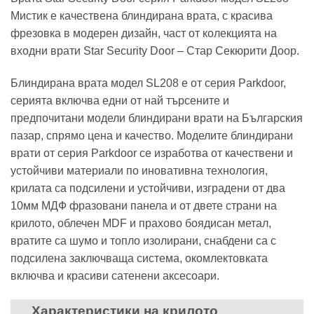
Мистик е качествена блиндирана врата, с красива
фрезовка в модерен дизайн, част от колекцията на
входни врати Star Security Door – Стар Секюрити Доор.
Блиндирана врата модел SL208 е от серия Parkdoor,
серията включва едни от най търсените и
предпочитани модели блиндирани врати на Българския
пазар, спрямо цена и качество. Моделите блиндирани
врати от серия Parkdoor се изработва от качествени и
устойчиви материали по иновативна технология,
крилата са подсилени и устойчиви, изградени от два
10мм МДФ фразовани панела и от двете страни на
крилото, облечен MDF и прахово боядисан метал,
вратите са шумо и топло изолирани, снабдени са с
подсилена заключваща система, окомлектовката
включва и красиви сатенени аксесоари.
Характеристики на крилото