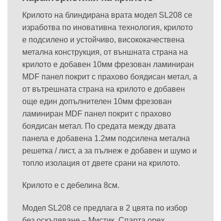
Крилото на блиндирана врата модел SL208 се
изработва по иновативна технология, крилото
е подсилено и устойчиво, висококачествена
метална конструкция, от външната страна на
крилото е добавен 10мм фрезован ламиниран
MDF панел покрит с прахово боядисан метал, а
от вътрешната страна на крилото е добавен
още един допълнителен 10мм фрезован
ламиниран MDF панел покрит с прахово
боядисан метал. По средата между двата
панела е добавена 1.2мм подсилена метална
решетка / лист, а за пълнеж е добавен и шумо и
топло изолация от двете срани на крилото.
Крилото е с дебелина 8см.
Модел SL208 се предлага в 2 цвята по избор
без оскъпяване – Мистик, Спарта орех.