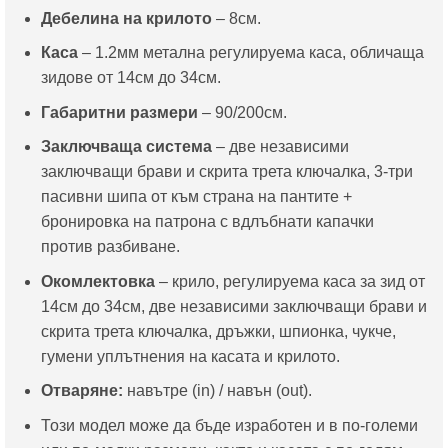
Дебелина на крилото
– 8см.
Каса
– 1.2мм метална регулируема каса, обличаща
зидове от 14см до 34см.
Габаритни размери
– 90/200см.
Заключваща система
– две независими
заключващи брави и скрита трета ключалка, 3-три
пасивни шипа от към страна на пантите +
бронировка на патрона с вдлъбнати капачки
против разбиване.
Окомлектовка
– крило, регулируема каса за зид от
14см до 34см, две независими заключващи брави и
скрита трета ключалка, дръжки, шпионка, чукче,
гумени уплътнения на касата и крилото.
Отваряне:
навътре (in) / навън (out).
Този модел може да бъде изработен и в по-големи