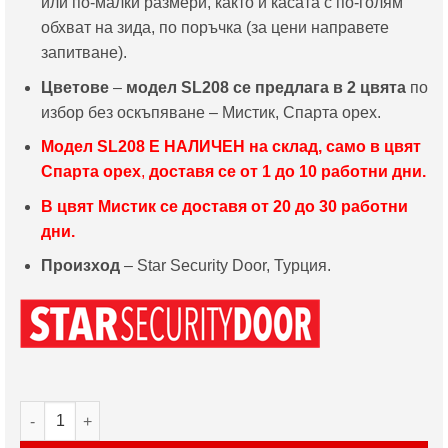
или по-малки размери, както и касата с по-голям
обхват на зида, по поръчка (за цени направете
запитване).
Цветове
–
модел SL208 се предлага в 2 цвята
по
избор без оскъпяване – Мистик, Спарта орех.
Модел
SL208 Е НАЛИЧЕН на склад, само в цвят
Спарта орех
,
доставя се от 1 до 10 работни дни.
В цвят Мистик се доставя от 20 до 30 работни
дни.
Произход
– Star Security Door, Турция.
количество за Врата Star Security Door серия Parkdoor мод