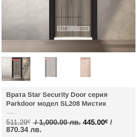
Врата Star Security Door серия
Parkdoor модел SL208 Мистик
Original
511.29
/ 1,000.00 лв.
445.00
/
€
€
Текущата
price
870.34 лв.
цена
was: