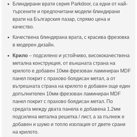
Блиндирани врати серия Parkdoor, са едни от най-
е:
511.29€
търсените и предпочитани модели блиндирани
445.00€
/
врати на Българския пазар, спрямо цена и
/
1,000.00
качество.
870.34
лв..
лв..
Качествена блиндирана врата, с красива фрезовка
в модерен дизайн.
Крило
– подсилено и устойчиво, висококачествена
метална конструкция, от външната страна на
крилото е добавен 10мм фрезован ламиниран MDF
панел покрит с прахово боядисан метал, а от
вътрешната страна на крилото е добавен още един
допълнителен 10мм фрезован ламиниран MDF
панел покрит с прахово боядисан метал. По
средата между двата панела е добавена 1.2мм
подсилена метална решетка / лист, а за пълнеж е
добавен и шумо и топло изолация от двете срани
на крилото.