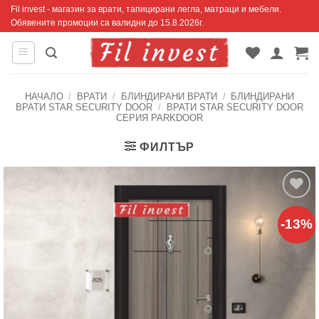
Skip
Fil invest - магазин за врати, тапицирани легла, матраци и мебели.
Обявените промоции са валидни до 15.8.2026г.
to
content
НАЧАЛО
/
ВРАТИ
/
БЛИНДИРАНИ ВРАТИ
/
БЛИНДИРАНИ
ВРАТИ STAR SECURITY DOOR
/
ВРАТИ STAR SECURITY DOOR
СЕРИЯ PARKDOOR
ФИЛТЪР
Добавяне
-13%
към
списъка с
харесани
продукти