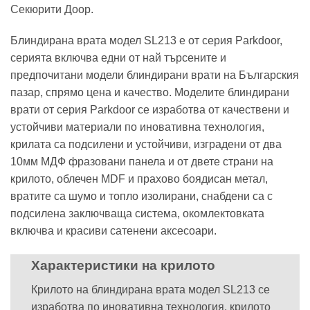
Секюрити Доор.
Блиндирана врата модел SL213 е от серия Parkdoor,
серията включва едни от най търсените и
предпочитани модели блиндирани врати на Българския
пазар, спрямо цена и качество. Моделите блиндирани
врати от серия Parkdoor се изработва от качествени и
устойчиви материали по иновативна технология,
крилата са подсилени и устойчиви, изградени от два
10мм МДФ фразовани панела и от двете страни на
крилото, облечен MDF и прахово боядисан метал,
вратите са шумо и топло изолирани, снабдени са с
подсилена заключваща система, окомлектовката
включва и красиви сатенени аксесоари.
Характеристики на крилото
Крилото на блиндирана врата модел SL213 се
изработва по иновативна технология, крилото