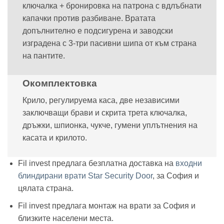
ключалка + бронировка на патрона с вдлъбнати
капачки против разбиване. Вратата
допълнително е подсигурена и заводски
изградена с 3-три пасивни шипа от към страна
на пантите.
Окомплектовка
Крило, регулируема каса, две независими
заключващи брави и скрита трета ключалка,
дръжки, шпионка, чукче, гумени уплътнения на
касата и крилото.
Fil invest предлага безплатна доставка на
входни
блиндирани врати Star Security Door
, за София и
цялата страна.
Fil invest предлага монтаж на врати за София и
близките населени места.