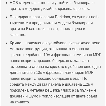
НОВ модел качествена и устойчива блиндирана
е:
511.29€
врата, в модерен дизайн, с красива фрезовка.
445.00€
/
/
1,000.00
Блиндирани врати серия Parkdoor, са едни от най-
870.34
лв..
търсените и предпочитани модели блиндирани
лв..
врати на Българския пазар, спрямо цена и
качество.
Крило
– подсилено и устойчиво, висококачествена
метална конструкция, от външната страна на
крилото е добавен 10мм фрезован ламиниран MDF
панел покрит с прахово боядисан метал, а от
вътрешната страна на крилото е добавен още един
допълнителен 10мм фрезован ламиниран MDF
панел покрит с прахово боядисан метал. По
средата между двата панела е добавена 1.2мм
подсилена метална решетка / лист, а за пълнеж е
добавен и шумо и топло изолация от двете срани
на крилото.