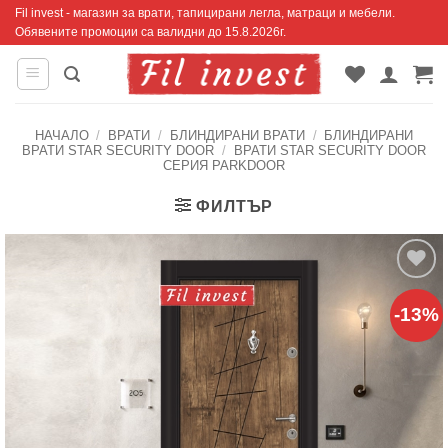
Skip
Fil invest - магазин за врати, тапицирани легла, матраци и мебели.
Обявените промоции са валидни до 15.8.2026г.
to
content
НАЧАЛО
/
ВРАТИ
/
БЛИНДИРАНИ ВРАТИ
/
БЛИНДИРАНИ
ВРАТИ STAR SECURITY DOOR
/
ВРАТИ STAR SECURITY DOOR
СЕРИЯ PARKDOOR
ФИЛТЪР
Добавяне
-13%
към
списъка с
харесани
продукти