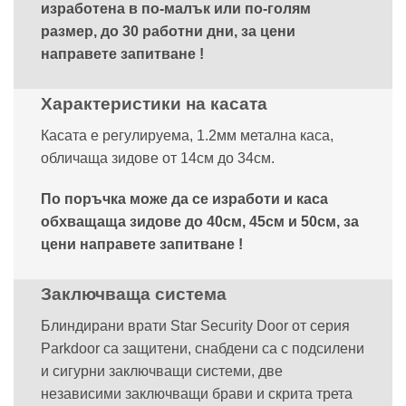
изработена в по-малък или по-голям
размер, до 30 работни дни, за цени
направете запитване !
Характеристики на касата
Касата е регулируема, 1.2мм метална каса,
обличаща зидове от 14см до 34см.
По поръчка може да се изработи и каса
обхващаща зидове до 40см, 45см и 50см, за
цени направете запитване !
Заключваща система
Блиндирани врати Star Security Door от серия
Parkdoor са защитени, снабдени са с подсилени
и сигурни заключващи системи, две
независими заключващи брави и скрита трета