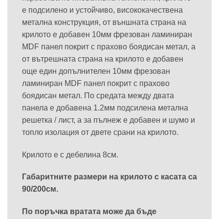
е подсилено и устойчиво, висококачествена
метална конструкция, от външната страна на
крилото е добавен 10мм фрезован ламиниран
MDF панел покрит с прахово боядисан метал, а
от вътрешната страна на крилото е добавен
още един допълнителен 10мм фрезован
ламиниран MDF панел покрит с прахово
боядисан метал. По средата между двата
панела е добавена 1.2мм подсилена метална
решетка / лист, а за пълнеж е добавен и шумо и
топло изолация от двете срани на крилото.
Крилото е с дебелина 8см.
Габаритните размери на крилото с касата са
90/200см.
По поръчка вратата може да бъде