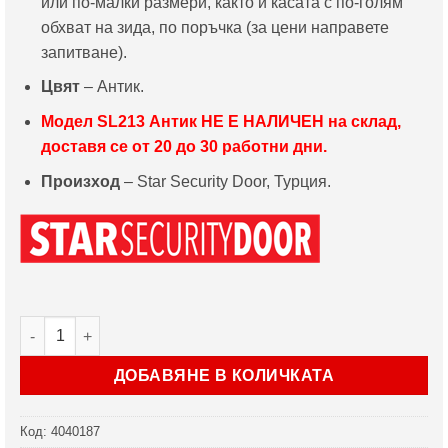
или по-малки размери, както и касата с по-голям
обхват на зида, по поръчка (за цени направете
запитване).
Цвят
– Антик.
Модел
SL213 Антик
НЕ Е НАЛИЧЕН на склад,
доставя се от 20 до 30 работни дни.
Произход
– Star Security Door, Турция.
количество за Врата Star Security Door серия Parkdoor мод
ДОБАВЯНЕ В КОЛИЧКАТА
Код:
4040187