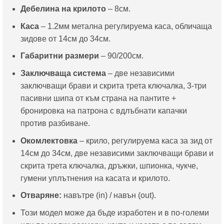
Дебелина на крилото
– 8см.
Каса
– 1.2мм метална регулируема каса, обличаща
зидове от 14см до 34см.
Габаритни размери
– 90/200см.
Заключваща система
– две независими
заключващи брави и скрита трета ключалка, 3-три
пасивни шипа от към страна на пантите +
бронировка на патрона с вдлъбнати капачки
против разбиване.
Окомлектовка
– крило, регулируема каса за зид от
14см до 34см, две независими заключващи брави и
скрита трета ключалка, дръжки, шпионка, чукче,
гумени уплътнения на касата и крилото.
Отваряне:
навътре (in) / навън (out).
Този модел може да бъде изработен и в по-големи