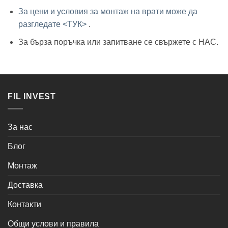
За цени и условия за монтаж на врати може да
разгледате <ТУК>
.
За бърза поръчка или запитване се свържете с НАС.
FIL INVEST
За нас
Блог
Монтаж
Доставка
Контакти
Общи услови и правила