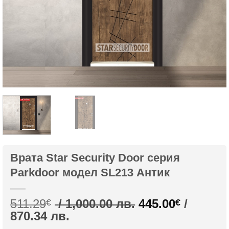
Врата Star Security Door серия
Parkdoor модел SL213 Антик
Original
511.29
/ 1,000.00 лв.
445.00
/
€
€
Текущата
price
870.34 лв.
цена
was: