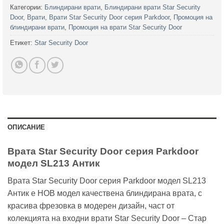
Категории:
Блиндирани врати
,
Блиндирани врати Star Security
Door
,
Врати
,
Врати Star Security Door серия Parkdoor
,
Промоция на
блиндирани врати
,
Промоция на врати Star Security Door
Етикет:
Star Security Door
ОПИСАНИЕ
Врата Star Security Door серия Parkdoor
модел SL213 Антик
Врата Star Security Door серия Parkdoor модел SL213
Антик е НОВ модел качествена блиндирана врата, с
красива фрезовка в модерен дизайн, част от
колекцията на входни врати Star Security Door – Стар