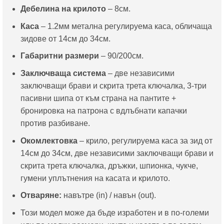
Дебелина на крилото
– 8см.
Каса
– 1.2мм метална регулируема каса, обличаща
зидове от 14см до 34см.
Габаритни размери
– 90/200см.
Заключваща система
– две независими
заключващи брави и скрита трета ключалка, 3-три
пасивни шипа от към страна на пантите +
бронировка на патрона с вдлъбнати капачки
против разбиване.
Окомлектовка
– крило, регулируема каса за зид от
14см до 34см, две независими заключващи брави и
скрита трета ключалка, дръжки, шпионка, чукче,
гумени уплътнения на касата и крилото.
Отваряне:
навътре (in) / навън (out).
Този модел може да бъде изработен и в по-големи