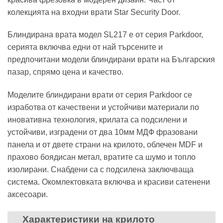
колекцията на входни врати Star Security Door.
Блиндирана врата модел SL217 е от серия Parkdoor,
серията включва едни от най търсените и
предпочитани модели блиндирани врати на Българския
пазар, спрямо цена и качество.
Моделите блиндирани врати от серия Parkdoor се
изработва от качествени и устойчиви материали по
иновативна технология, крилата са подсилени и
устойчиви, изградени от два 10мм МДФ фразовани
панела и от двете страни на крилото, облечен MDF и
прахово боядисан метал, вратите са шумо и топло
изолирани. Снабдени са с подсилена заключваща
система. Окомлектовката включва и красиви сатенени
аксесоари.
Характеристики на крилото