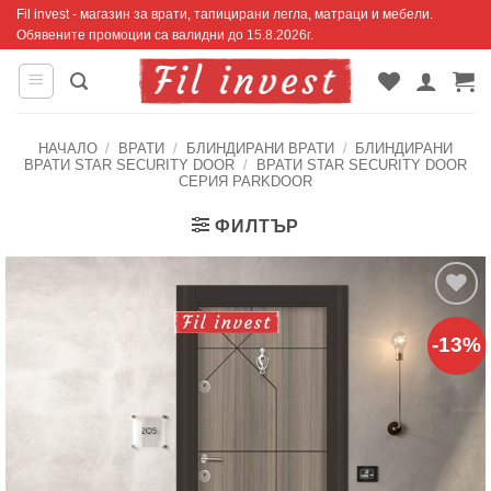
Skip
Fil invest - магазин за врати, тапицирани легла, матраци и мебели.
Обявените промоции са валидни до 15.8.2026г.
to
content
НАЧАЛО
/
ВРАТИ
/
БЛИНДИРАНИ ВРАТИ
/
БЛИНДИРАНИ
ВРАТИ STAR SECURITY DOOR
/
ВРАТИ STAR SECURITY DOOR
СЕРИЯ PARKDOOR
ФИЛТЪР
Добавяне
-13%
към
списъка с
харесани
продукти