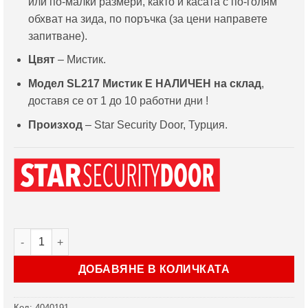
или по-малки размери, както и касата с по-голям
обхват на зида, по поръчка (за цени направете
запитване).
Цвят
– Мистик.
Модел
SL217 Мистик Е НАЛИЧЕН на склад
,
доставя се от 1 до 10 работни дни !
Произход
– Star Security Door, Турция.
количество за Врата Star Security Door серия Parkdoor мод
ДОБАВЯНЕ В КОЛИЧКАТА
Код:
4040191