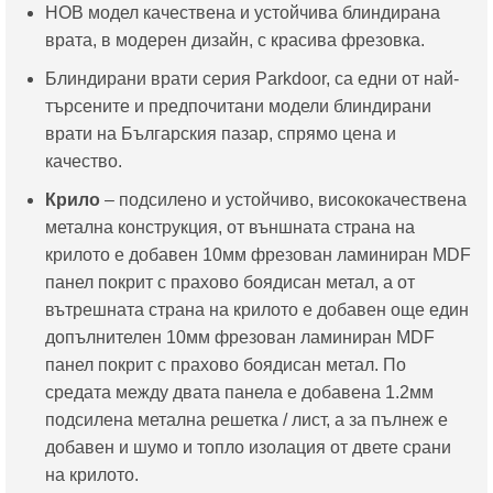
НОВ модел качествена и устойчива блиндирана
е:
511.29€
врата, в модерен дизайн, с красива фрезовка.
445.00€
/
/
1,000.00
Блиндирани врати серия Parkdoor, са едни от най-
870.34
лв..
търсените и предпочитани модели блиндирани
лв..
врати на Българския пазар, спрямо цена и
качество.
Крило
– подсилено и устойчиво, висококачествена
метална конструкция, от външната страна на
крилото е добавен 10мм фрезован ламиниран MDF
панел покрит с прахово боядисан метал, а от
вътрешната страна на крилото е добавен още един
допълнителен 10мм фрезован ламиниран MDF
панел покрит с прахово боядисан метал. По
средата между двата панела е добавена 1.2мм
подсилена метална решетка / лист, а за пълнеж е
добавен и шумо и топло изолация от двете срани
на крилото.