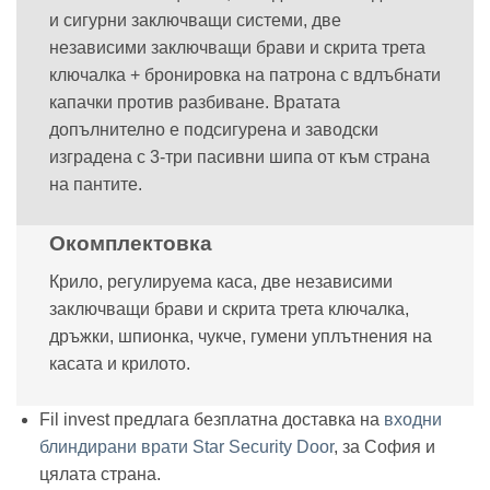
и сигурни заключващи системи, две
независими заключващи брави и скрита трета
ключалка + бронировка на патрона с вдлъбнати
капачки против разбиване. Вратата
допълнително е подсигурена и заводски
изградена с 3-три пасивни шипа от към страна
на пантите.
Окомплектовка
Крило, регулируема каса, две независими
заключващи брави и скрита трета ключалка,
дръжки, шпионка, чукче, гумени уплътнения на
касата и крилото.
Fil invest предлага безплатна доставка на
входни
блиндирани врати Star Security Door
, за София и
цялата страна.