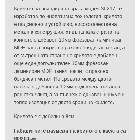
Крилото на блиндирана врата модел SL217 се
изработва по иновативна технология, крилото
е подсилено и устойчиво, висококачествена
метална конструкция, от външната страна на
крилото е добавен 10мм фрезован ламиниран
MDF панел покрит с прахово боядисан метал, а
от вътрешната страна на крилото е добавен
още един допълнителен 10мм фрезован
ламиниран MDF панел покрит с прахово
боядисан метал. По средата между двата
панела е добавена 1.2мм подсилена метална
решетка / лист, а за пълнеж е добавен и шумо и
топло изолация от двете срани на крилото.
Крилото е с дебелина 8см.
Габаритните размери на крилото с касата са
90/200см.