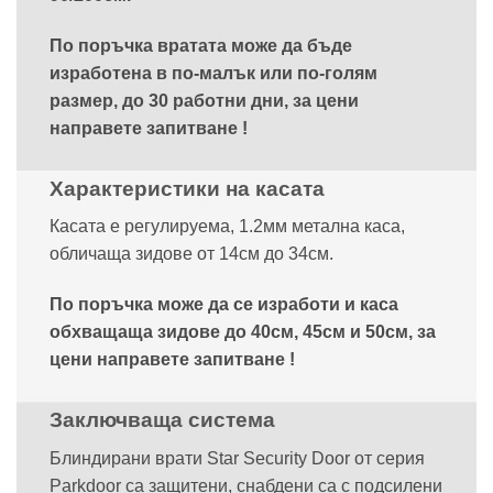
По поръчка вратата може да бъде
изработена в по-малък или по-голям
размер, до 30 работни дни, за цени
направете запитване !
Характеристики на касата
Касата е регулируема, 1.2мм метална каса,
обличаща зидове от 14см до 34см.
По поръчка може да се изработи и каса
обхващаща зидове до 40см, 45см и 50см, за
цени направете запитване !
Заключваща система
Блиндирани врати Star Security Door от серия
Parkdoor са защитени, снабдени са с подсилени