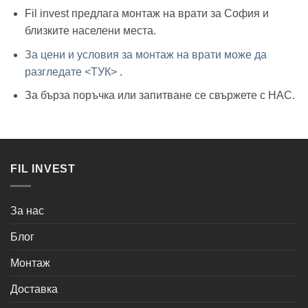
Fil invest предлага монтаж на врати за София и
близките населени места.
За цени и условия за монтаж на врати може да
разгледате <ТУК>
.
За бърза поръчка или запитване се свържете с НАС.
FIL INVEST
За нас
Блог
Монтаж
Доставка