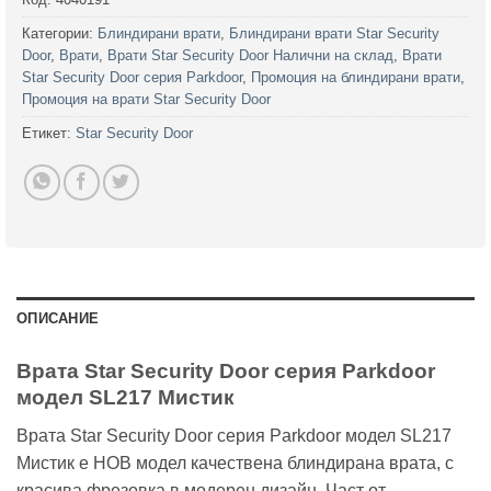
Категории:
Блиндирани врати
,
Блиндирани врати Star Security
Door
,
Врати
,
Врати Star Security Door Налични на склад
,
Врати
Star Security Door серия Parkdoor
,
Промоция на блиндирани врати
,
Промоция на врати Star Security Door
Етикет:
Star Security Door
ОПИСАНИЕ
Врата Star Security Door серия Parkdoor
модел SL217 Мистик
Врата Star Security Door серия Parkdoor модел SL217
Мистик е НОВ модел качествена блиндирана врата, с
красива фрезовка в модерен дизайн. Част от