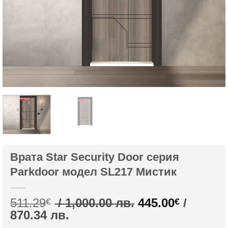
Врата Star Security Door серия
Parkdoor модел SL217 Мистик
Original
511.29
/ 1,000.00 лв.
445.00
/
€
€
Текущата
price
870.34 лв.
цена
was: