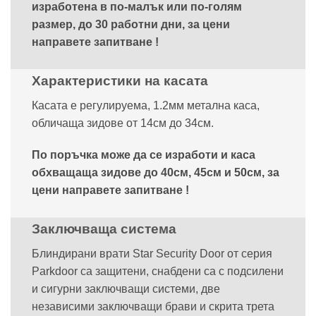
изработена в по-малък или по-голям
размер, до 30 работни дни, за цени
направете запитване !
Характеристики на касата
Касата е регулируема, 1.2мм метална каса,
обличаща зидове от 14см до 34см.
По поръчка може да се изработи и каса
обхващаща зидове до 40см, 45см и 50см, за
цени направете запитване !
Заключваща система
Блиндирани врати Star Security Door от серия
Parkdoor са защитени, снабдени са с подсилени
и сигурни заключващи системи, две
независими заключващи брави и скрита трета