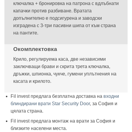
ключалка + бронировка на патрона с вдлъбнати
капачки против разбиване. Вратата
допълнително е подсигурена и заводски
изградена с 3-три пасивни шипа от към страна
на пантите.
Окомплектовка
Крило, регулируема каса, две независими
заключващи брави и скрита трета ключалка,
дръжки, шпионка, чукче, гумени уплътнения на
касата и крилото.
Fil invest предлага безплатна доставка на
входни
блиндирани врати Star Security Door
, за София и
цялата страна.
Fil invest предлага монтаж на врати за София и
близките населени места.