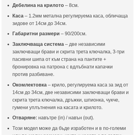
Дебелина на крилото
– 8см.
Каса
– 1.2мм метална регулируема каса, обличаща
зидове от 14см до 34см.
Габаритни размери
– 90/200см.
Заключваща система
– две независими
заключващи брави и скрита трета ключалка, 3-три
пасивни шипа от към страна на пантите +
бронировка на патрона с вдлъбнати капачки
против разбиване.
Окомлектовка
– крило, регулируема каса за зид от
14см до 34см, две независими заключващи брави и
скрита трета ключалка, дръжки, шпионка, чукче,
гумени уплътнения на касата и крилото.
Отваряне:
навътре (in) / навън (out).
Този модел може да бъде изработен и в по-големи