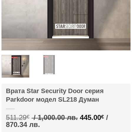
Врата Star Security Door серия
Parkdoor модел SL218 Думан
Original
511.29
/ 1,000.00 лв.
445.00
/
€
€
Текущата
price
870.34 лв.
цена
was: