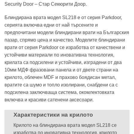
Security Door – Стар Секюрити Доор.
Блиндирана врата модел SL218 е от серия Parkdoor,
серията включва едни от най търсените и
предпочитани модели блиндирани врати на Българския
пазар, спрямо цена и качество. Моделите блиндирани
врати от серия Parkdoor се изработва от качествени и
устойчиви материали по иновативна технология,
крилата са подсилени и устойчиви, изградени от два
10мм МДФ фразовани панела и от двете страни на
крилото, облечен MDF и прахово боядисан метал,
вратите са шумо и топло изолирани, снабдени са с
подсилена заключваща система, окомлектовката
включва и красиви сатенени аксесоари.
Характеристики на крилото
Крилото на блиндирана врата модел SL218 се
изработва по иновативна технология, крилото