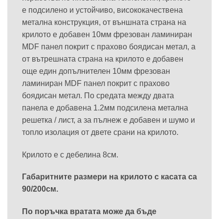
е подсилено и устойчиво, висококачествена
метална конструкция, от външната страна на
крилото е добавен 10мм фрезован ламиниран
MDF панел покрит с прахово боядисан метал, а
от вътрешната страна на крилото е добавен
още един допълнителен 10мм фрезован
ламиниран MDF панел покрит с прахово
боядисан метал. По средата между двата
панела е добавена 1.2мм подсилена метална
решетка / лист, а за пълнеж е добавен и шумо и
топло изолация от двете срани на крилото.
Крилото е с дебелина 8см.
Габаритните размери на крилото с касата са
90/200см.
По поръчка вратата може да бъде