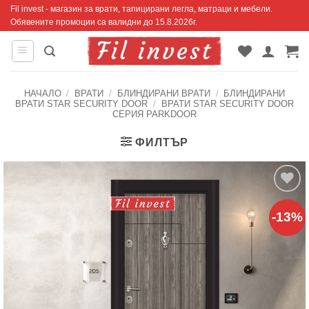
Skip
Fil invest - магазин за врати, тапицирани легла, матраци и мебели.
Обявените промоции са валидни до 15.8.2026г.
to
content
НАЧАЛО
/
ВРАТИ
/
БЛИНДИРАНИ ВРАТИ
/
БЛИНДИРАНИ
ВРАТИ STAR SECURITY DOOR
/
ВРАТИ STAR SECURITY DOOR
СЕРИЯ PARKDOOR
ФИЛТЪР
Добавяне
-13%
към
списъка с
харесани
продукти