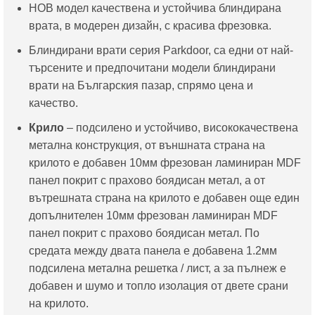
НОВ модел качествена и устойчива блиндирана
е:
511.29€
врата, в модерен дизайн, с красива фрезовка.
445.00€
/
/
1,000.00
Блиндирани врати серия Parkdoor, са едни от най-
870.34
лв..
търсените и предпочитани модели блиндирани
лв..
врати на Българския пазар, спрямо цена и
качество.
Крило
– подсилено и устойчиво, висококачествена
метална конструкция, от външната страна на
крилото е добавен 10мм фрезован ламиниран MDF
панел покрит с прахово боядисан метал, а от
вътрешната страна на крилото е добавен още един
допълнителен 10мм фрезован ламиниран MDF
панел покрит с прахово боядисан метал. По
средата между двата панела е добавена 1.2мм
подсилена метална решетка / лист, а за пълнеж е
добавен и шумо и топло изолация от двете срани
на крилото.