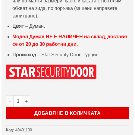
или по-малки размери, както и касата с по-голям
обхват на зида, по поръчка (за цени направете
запитване).
Цвят
– Думан.
Модел
Думан
НЕ Е НАЛИЧЕН на склад, доставя
се от 20 до 30 работни дни.
Произход
– Star Security Door, Турция.
количество за Врата Star Security Door серия Parkdoor мод
ДОБАВЯНЕ В КОЛИЧКАТА
Код:
40401100