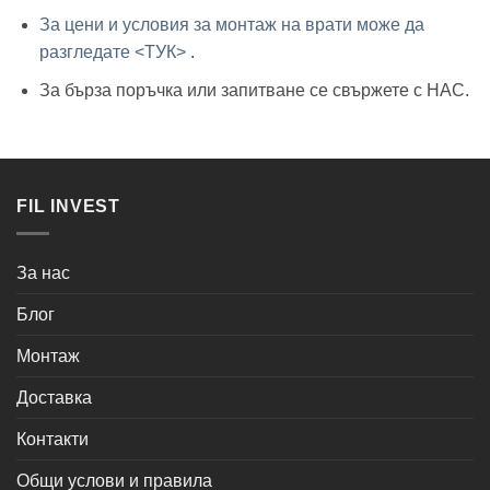
За цени и условия за монтаж на врати може да
разгледате <ТУК>
.
За бърза поръчка или запитване се свържете с НАС.
FIL INVEST
За нас
Блог
Монтаж
Доставка
Контакти
Общи услови и правила