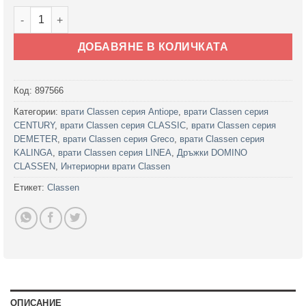
количество за Дръжки ROMANA M6 и M9 за интериорни вра
ДОБАВЯНЕ В КОЛИЧКАТА
Код:
897566
Категории:
врати Classen серия Antiope
,
врати Classen серия
CENTURY
,
врати Classen серия CLASSIC
,
врати Classen серия
DEMETER
,
врати Classen серия Greco
,
врати Classen серия
KALINGA
,
врати Classen серия LINEA
,
Дръжки DOMINO
CLASSEN
,
Интериорни врати Classen
Етикет:
Classen
ОПИСАНИЕ