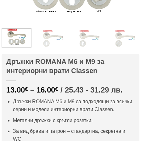
Дръжки ROMANA M6 и M9 за
интериорни врати Classen
Price
13.00
–
16.00
/ 25.43 - 31.29 лв.
€
€
range:
Дръжки ROMANA M6 и M9 са подходящи за всички
13.00€
серии и модели интериорни врати Classen.
through
16.00€
Метални дръжки с кръгли розетки.
За вид брава и патрон – стандартна, секретна и
WC.