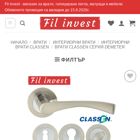
Skip
Fil invest - магазин за врати, тапицирани легла, матраци и мебели.
Обявените промоции са валидни до 15.8.2026г.
to
content
НАЧАЛО
/
ВРАТИ
/
ИНТЕРИОРНИ ВРАТИ
/
ИНТЕРИОРНИ
ВРАТИ CLASSEN
/
ВРАТИ CLASSEN СЕРИЯ DEMETER
ФИЛТЪР
Добавяне
към
списъка с
харесани
продукти