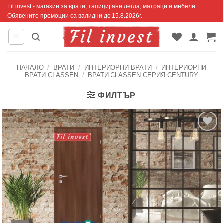
Skip
Fil invest - магазин за врати, тапицирани легла, матраци и мебели.
Обявените промоции са валидни до 15.8.2026г.
to
content
НАЧАЛО
/
ВРАТИ
/
ИНТЕРИОРНИ ВРАТИ
/
ИНТЕРИОРНИ
ВРАТИ CLASSEN
/
ВРАТИ CLASSEN СЕРИЯ CENTURY
ФИЛТЪР
Добавяне
към
списъка с
харесани
продукти