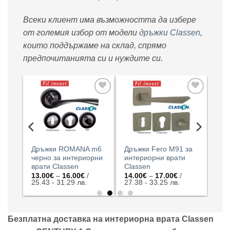
Всеки клиент има възможността да избере
от големия избор от модели
дръжки Classen
,
които поддържаме на склад, спрямо
предпочитанията си и нуждите си.
авяне
Добавяне
Добавяне
ъм
към
към
ъка с
списъка с
списъка с
есани
харесани
харесани
дукти
продукти
продукти
 M6
Дръжки ROMANA m6
Дръжки Fero M91 за
Дръ
ни
черно за интериорни
интериорни врати
инт
врати Classen
Classen
Cla
ice
Price
Price
13.00
€
–
16.00
€
/
14.00
€
–
17.00
€
/
14.
nge:
range:
range:
25.43 - 31.29 лв.
27.38 - 33.25 лв.
27.
.00€
13.00€
14.00€
rough
through
through
.00€
16.00€
17.00€
Безплатна доставка на интериорна врата Classen