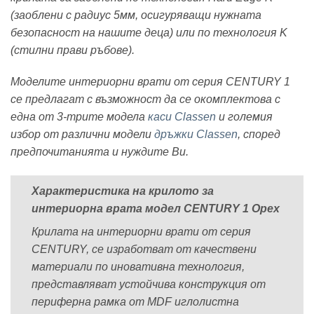
(заоблени с радиус 5мм, осигуряващи нужната
безопасност на нашите деца) или по технология K
(стилни прави ръбове).
Моделите интериорни врати от серия CENTURY 1
се предлагат с възможност да се окомплектова с
една от 3-трите модела
каси Classen
и големия
избор от различни модели
дръжки Classen
, според
предпочитанията и нуждите Ви.
Характеристика на крилото за
интериорна врата модел CENTURY 1 Орех
Крилата на интериорни врати от серия
CENTURY,
се изработват от качествени
материали по иновативна технология,
представляват устойчива конструкция от
периферна рамка от MDF иглолистна