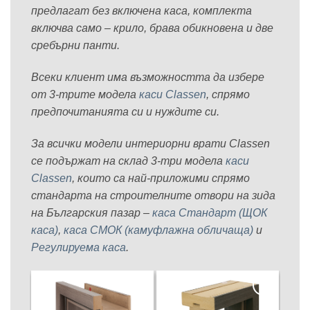
предлагат без включена каса, комплекта
включва само – крило, брава обикновена и две
сребърни панти.
Всеки клиент има възможността да избере
от 3-трите модела
каси Classen
, спрямо
предпочитанията си и нуждите си.
За всички модели интериорни врати Classen
се подържат на склад 3-три модела
каси
Classen
, които са най-приложими спрямо
стандарта на строителните отвори на зида
на Българския пазар –
каса Стандарт (ЩОК
каса)
,
каса СМОК (камуфлажна обличаща)
и
Регулируема каса
.
Добавяне
Добавяне