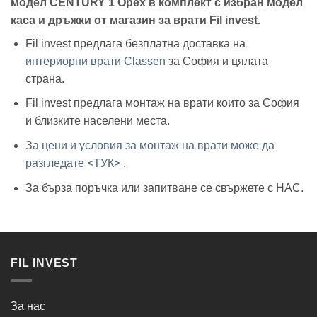
модел CENTURY 1 Орех в комплект с избран модел
каса и дръжки от магазин за врати Fil invest.
Fil invest предлага безплатна доставка на
интериорни врати Classen
за София и цялата
страна.
Fil invest предлага монтаж на врати които за София
и близките населени места.
За цени и условия за монтаж на врати може да
разгледате <ТУК>
.
За бърза поръчка или запитване се свържете с НАС.
FIL INVEST
За нас