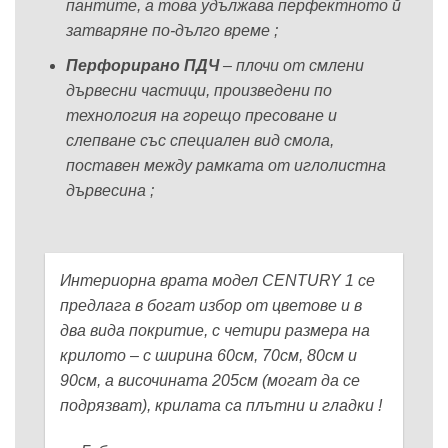
пантите, а това удължава перфектното й
затваряне по-дълго време ;
Перфорирано ПДЧ
– плочи от смлени
дървесни частици, произведени по
технология на горещо пресоване и
слепване със специален вид смола,
поставен между рамката от иглолистна
дървесина ;
Интериорна врата модел CENTURY 1 се
предлага в богат избор от цветове и в
два вида покритие, с четири размера на
крилото – с ширина 60см, 70см, 80см и
90см, а височината 205см (могат да се
подрязват), крилата са плътни и гладки !