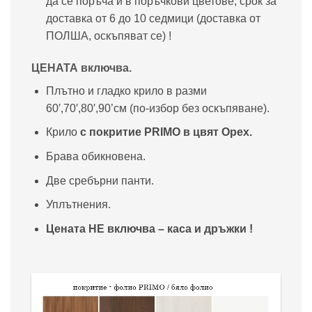
да се поръча и в поръчкови цветове, срок за
доставка от 6 до 10 седмици (доставка от
ПОЛША, оскъпяват се) !
ЦЕНАТА включва.
Плътно и гладко крило в разми
60′,70′,80′,90’см (по-избор без оскъпяване).
Крило
с покритие PRIMO в цвят Орех.
Брава обикновена.
Две сребърни панти.
Уплътнения.
Цената НЕ включва – каса и дръжки !