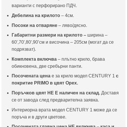
варианти с перфорирано ПДЧ.
Дебелина на крилото
– 4см.
Посоки на отваряне
– ляво/дясно.
Габаритни размери на крилото –
ширина –
60′,70′,80′,90’см и височина – 205см (могат да се
подрязват).
Комплекта включва
– плътно крило, брава
обикновена, две сребърни панти.
Посочената цена
е за крило модел CENTURY 1
с
покритие PRIMO в цвят Орех.
Поръчков цвят НЕ Е наличен на склад.
Доставя
се от завода след предварителна заявка.
Интериорна врата модел CENTURY 1 може да се
поръча и в други цветове.
Посочената главна цена НЕ включва – каса и