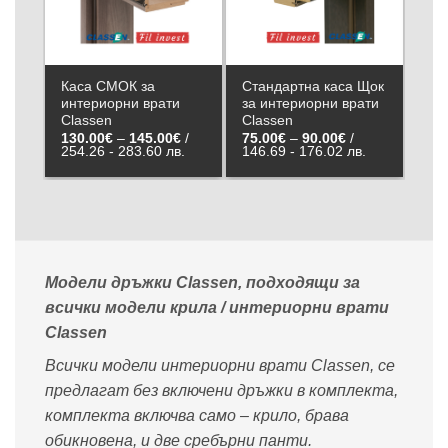
към
към
списъка с
списъка с
харесани
харесани
продукти
продукти
Каса СМОК за
Стандартна каса Щок
Рег
интериорни врати
за интериорни врати
инт
Classen
Classen
Cla
Price
Price
130.00
€
–
145.00
€
/
75.00
€
–
90.00
€
/
120
range:
range:
254.26 - 283.60 лв.
146.69 - 176.02 лв.
234
130.00€
75.00€
through
through
145.00€
90.00€
Модели дръжки Classen, подходящи за
всички модели крила / интериорни врати
Classen
Всички модели интериорни врати Classen, се
предлагат без включени дръжки в комплекта,
комплекта включва само – крило, брава
обикновена, и две сребърни панти.