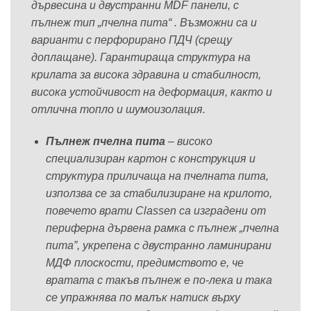
дървесина и двустранни MDF панели, с
пълнеж тип „пчелна пита“ . Възможни са и
варианти с перфорирано ПДЧ (срещу
доплащане). Гарантираща структура на
крилата за висока здравина и стабилност,
висока устойчивост на деформация, както и
отлична топло и шумоизолация.
Пълнеж пчелна пита
– високо
специализиран картон с конструкция и
структура приличаща на пчелната пита,
използва се за стабилизиране на крилото,
повечето врати Classen са изградени от
периферна дървена рамка с пълнеж „пчелна
пита”, укрепена с двустраннo ламинирани
МДФ плоскости, предимството е, че
вратата с такъв пълнеж е по-лека и така
се упражнява по малък натиск върху