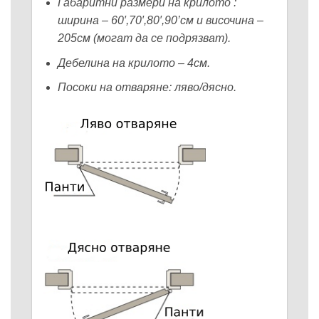
Габаритни размери на крилото :
ширина – 60′,70′,80′,90’см и височина –
205см (могат да се подрязват).
Дебелина на крилото – 4см.
Посоки на отваряне: ляво/дясно.