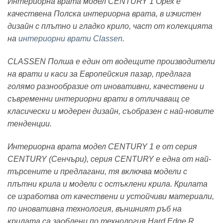
Интериорна врата модел CENTURY 1 Орех
е
качествена Полска интериорна врата, в изчистен
дизайн с плътно и гладко крило, част от колекцията
на
интериорни врати Classen
.
CLASSEN Полша е един от водещите производители
на врати и каси за Европейския пазар, предлага
голямо разнообразие от иновативни, качествени и
съвременни интериорни врати в отличаващ се
класически и модерен дизайн, съобразен с най-новите
тенденции.
Интериорна врата модел CENTURY 1 е от серия
CENTURY (Сенчъри), серия CENTURY е една от най-
търсените и предлагани, тя включва модели с
плътни крила и модели с остъклени крила. Крилата
се изработва от качествени и устойчиви материали,
по иновативна технология, външният ръб на
крилата са заоблени по технология Hard Edge R