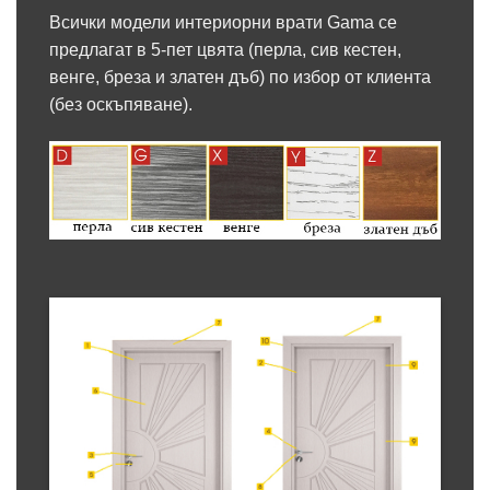
Всички модели интериорни врати Gama се
предлагат в 5-пет цвята (перла, сив кестен,
венге, бреза и златен дъб) по избор от клиента
(без оскъпяване).