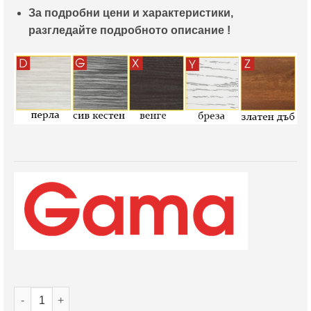
За подробни цени и характеристики,
разгледайте подробното описание !
количество за Интериорна врата Gama модел 204P в 5 цвят