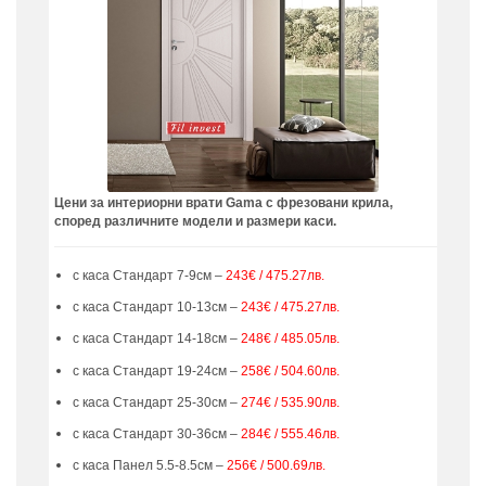
Цени за интериорни врати Gama с фрезовани крила,
според различните модели и размери каси.
с каса Стандарт 7-9см –
243€ / 475.27лв.
с каса Стандарт 10-13см –
243€ / 475.27лв.
с каса Стандарт 14-18см –
248€ / 485.05лв.
с каса Стандарт 19-24см –
258€ / 504.60лв.
с каса Стандарт 25-30см –
274€ / 535.90лв.
с каса Стандарт 30-36см –
284€ / 555.46лв.
с каса Панел 5.5-8.5см –
256€ / 500.69лв.