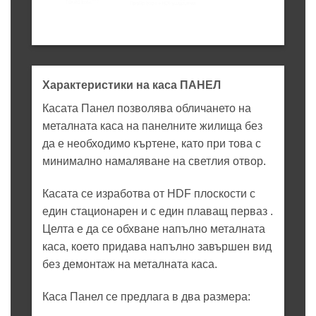
Характеристики на каса ПАНЕЛ
Касата Панел позволява обличането на
металната каса на панелните жилища без
да е необходимо къртене, като при това с
минимално намаляване на светлия отвор.
Касата се изработва от HDF плоскости с
един стационарен и с един плаващ перваз .
Целта е да се обхване напълно металната
каса, което придава напълно завършен вид
без демонтаж на металната каса.
Каса Панел се предлага в два размера: