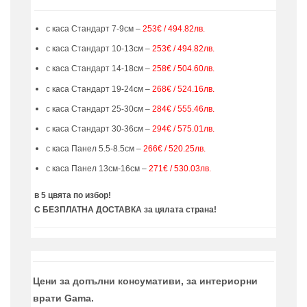
с каса Стандарт 7-9см –
253€ / 494.82лв.
с каса Стандарт 10-13см –
253€ / 494.82лв.
с каса Стандарт 14-18см –
258€ / 504.60лв.
с каса Стандарт 19-24см –
268€ / 524.16лв.
с каса Стандарт 25-30см –
284€ / 555.46лв.
с каса Стандарт 30-36см –
294€ / 575.01лв.
с каса Панел 5.5-8.5см –
266€ / 520.25лв.
с каса Панел 13см-16см –
271€ / 530.03лв.
в 5 цвята по избор!
С БЕЗПЛАТНА ДОСТАВКА за цялата страна!
Цени за допълни консумативи, за интериорни
врати Gama.