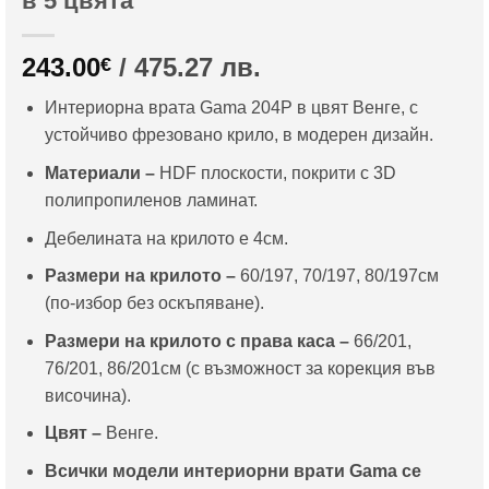
в 5 цвята
243.00
/ 475.27 лв.
€
Интериорна врата Gama 204P в цвят Венге, с
устойчиво фрезовано крило, в модерен дизайн.
Материали –
HDF плоскости, покрити с 3D
полипропиленов ламинат.
Дебелината на крилото е 4см.
Размери на крилото –
60/197, 70/197, 80/197см
(по-избор без оскъпяване).
Размери на крилото с права каса –
66/201,
76/201, 86/201см (с възможност за корекция във
височина).
Цвят –
Венге.
Всички модели интериорни врати Gama се