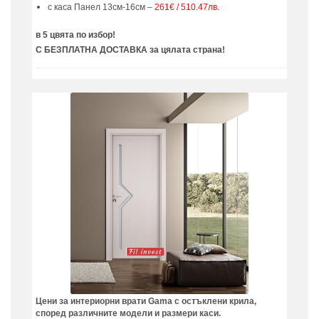
с каса Панел 13см-16см –
261€ / 510.47лв.
в 5 цвята по избор!
С БЕЗПЛАТНА ДОСТАВКА за цялата страна!
Цени за интериорни врати Gama с остъклени крила,
според различните модели и размери каси.