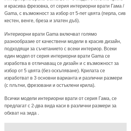
и красива фрезовка, от серия интериорни врати Гама /
Gama, с възможност за избор от 5-пет цвята (перла, сив
кестен, венге, бреза и златен дъб).
Интериорни врати Gama включват голямо
разнообразие от качествени модели в красив дизайн,
подходящи за съчетанието с всеки интериор. Всеки
един модел от серия интериорни врати Gama се
изработва в отличаващ се дизайн и с възможност за
избор от 5 цвята (без оскъпяване). Крилата се
изработват в 3 основни варианта и различни размери
(с плътни, фрезовани и остъклени крила).
Всички модели интериорни врати от серия Гама, се
предлагат с 2-два вида каси в различни размери за
обхват на зида .