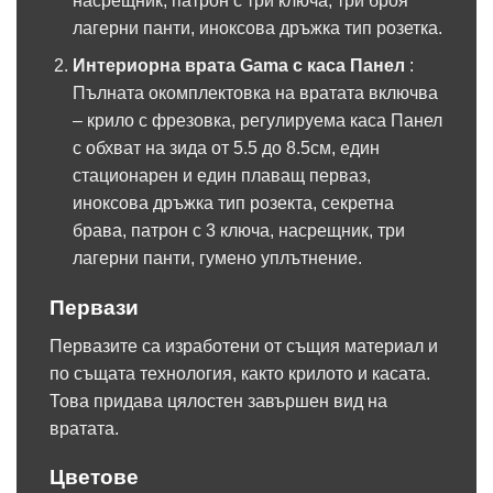
насрещник, патрон с три ключа, три броя
лагерни панти, иноксова дръжка тип розетка.
Интериорна врата Gama с каса Панел
:
Пълната окомплектовка на вратата включва
– крило с фрезовка, регулируема каса Панел
с обхват на зида от 5.5 до 8.5см, един
стационарен и един плаващ перваз,
иноксова дръжка тип розекта, секретна
брава, патрон с 3 ключа, насрещник, три
лагерни панти, гумено уплътнение.
Первази
Первазите са изработени от същия материал и
по същата технология, както крилото и касата.
Това придава цялостен завършен вид на
вратата.
Цветове