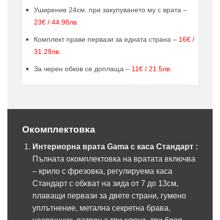
Уширение 24см. при закупуването му с врата –
23€ / 44.98лв.
Комплект прави первази за едната страна –
16€ /
31.29лв.
За черен обков се доплаща –
11€ / 21.5лв.
Окомплектовка
Интериорна врата Gama с каса Стандарт :
Пълната окомплектовка на вратата включва
– крило с фрезовка, регулируема каса
Стандарт с обхват на зида от 7 до 13см,
плаващи первази за двете страни, гумено
уплътнение, метална секретна брава,