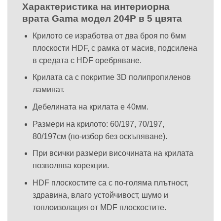
Характеристика на интериорна
врата Gama модел 204P в 5 цвята
Крилото се изработва от два броя по 6мм
плоскости HDF, с рамка от масив, подсилена
в средата с HDF оребряване.
Крилата са с покритие 3D полипропиленов
ламинат.
Дебелината на крилата е 40мм.
Размери на крилото: 60/197, 70/197,
80/197см (по-избор без оскъпяване).
При всички размери височината на крилата
позволява корекции.
HDF плоскостите са с по-голяма плътност,
здравина, влаго устойчивост, шумо и
топлоизолация от MDF плоскостите.