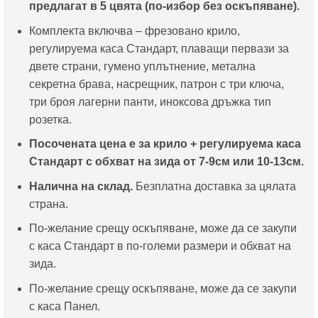
предлагат в 5 цвята (по-избор без оскъпяване).
Комплекта включва – фрезовано крило,
регулируема каса Стандарт, плаващи первази за
двете страни, гумено уплътнение, метална
секретна брава, насрещник, патрон с три ключа,
три броя лагерни панти, иноксова дръжка тип
розетка.
Посочената цена е за крило + регулируема каса
Стандарт с обхват на зида от 7-9см или 10-13см.
Налична на склад.
Безплатна доставка за цялата
страна.
По-желание срещу оскъпяване, може да се закупи
с каса Стандарт в по-големи размери и обхват на
зида.
По-желание срещу оскъпяване, може да се закупи
с каса Панел.