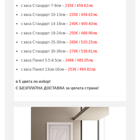
с каса Стандарт 7-9см –
235€ / 459.62лв.
с каса Стандарт 10-13см –
235€ / 459.62лв.
с каса Стандарт 14-18см –
240€ / 469.40лв.
с каса Стандарт 19-24см –
250€ / 488.96лв.
с каса Стандарт 25-30см –
266€ / 520.25лв.
с каса Стандарт 30-36см –
276€ / 539.81лв.
с каса Панел 5.5-8.5см –
248€ / 485.05лв.
с каса Панел 13см-16см –
253€ / 494.82лв.
в 5 цвята по избор!
С БЕЗПЛАТНА ДОСТАВКА за цялата страна!