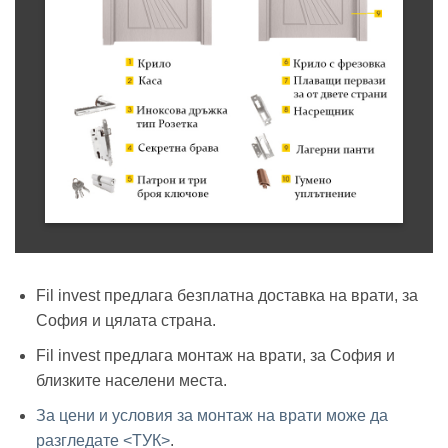
Fil invest предлага безплатна доставка на врати, за
София и цялата страна.
Fil invest предлага монтаж на врати, за София и
близките населени места.
За цени и условия за монтаж на врати може да
разгледате <ТУК>
.