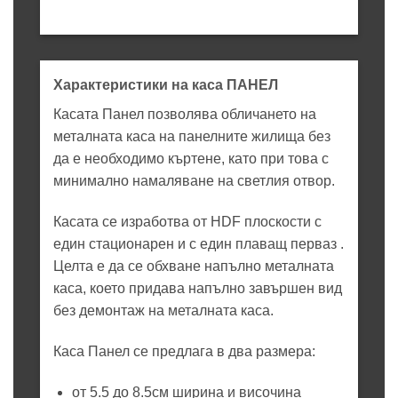
Характеристики на каса ПАНЕЛ
Касата Панел позволява обличането на
металната каса на панелните жилища без
да е необходимо къртене, като при това с
минимално намаляване на светлия отвор.
Касата се изработва от HDF плоскости с
един стационарен и с един плаващ перваз .
Целта е да се обхване напълно металната
каса, което придава напълно завършен вид
без демонтаж на металната каса.
Каса Панел се предлага в два размера:
от 5.5 до 8.5см ширина и височина