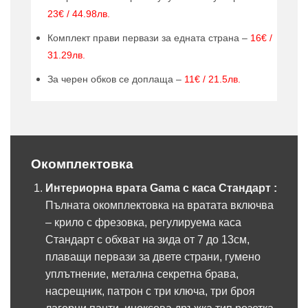
23€ / 44.98лв.
Комплект прави первази за едната страна –
16€ /
31.29лв.
За черен обков се доплаща –
11€ / 21.5лв.
Окомплектовка
Интериорна врата Gama с каса Стандарт :
Пълната окомплектовка на вратата включва
– крило с фрезовка, регулируема каса
Стандарт с обхват на зида от 7 до 13см,
плаващи первази за двете страни, гумено
уплътнение, метална секретна брава,
насрещник, патрон с три ключа, три броя