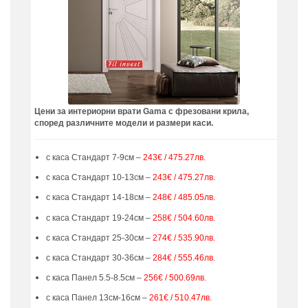
Цени за интериорни врати Gama с фрезовани крила,
според различните модели и размери каси.
с каса Стандарт 7-9см –
243€ / 475.27лв.
с каса Стандарт 10-13см –
243€ / 475.27лв.
с каса Стандарт 14-18см –
248€ / 485.05лв.
с каса Стандарт 19-24см –
258€ / 504.60лв.
с каса Стандарт 25-30см –
274€ / 535.90лв.
с каса Стандарт 30-36см –
284€ / 555.46лв.
с каса Панел 5.5-8.5см –
256€ / 500.69лв.
с каса Панел 13см-16см –
261€ / 510.47лв.