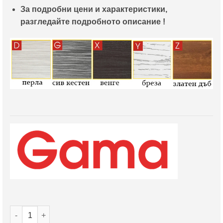
За подробни цени и характеристики,
разгледайте подробното описание !
количество за Интериорна врата Gama модел 205P в 5 цвят