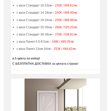
с каса Стандарт 10-13см –
235€ / 459.62лв.
с каса Стандарт 14-18см –
240€ / 469.40лв.
с каса Стандарт 19-24см –
250€ / 488.96лв.
с каса Стандарт 25-30см –
266€ / 520.25лв.
с каса Стандарт 30-36см –
276€ / 539.81лв.
с каса Панел 5.5-8.5см –
248€ / 485.05лв.
с каса Панел 13см-16см –
253€ / 494.82лв.
в 5 цвята по избор!
С БЕЗПЛАТНА ДОСТАВКА за цялата страна!