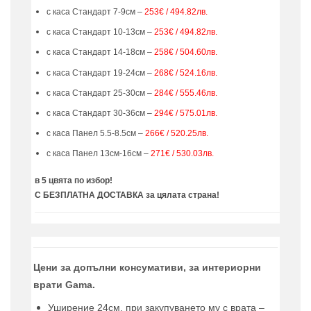
с каса Стандарт 7-9см –
253€ / 494.82лв.
с каса Стандарт 10-13см –
253€ / 494.82лв.
с каса Стандарт 14-18см –
258€ / 504.60лв.
с каса Стандарт 19-24см –
268€ / 524.16лв.
с каса Стандарт 25-30см –
284€ / 555.46лв.
с каса Стандарт 30-36см –
294€ / 575.01лв.
с каса Панел 5.5-8.5см –
266€ / 520.25лв.
с каса Панел 13см-16см –
271€ / 530.03лв.
в 5 цвята по избор!
С БЕЗПЛАТНА ДОСТАВКА за цялата страна!
Цени за допълни консумативи, за интериорни
врати Gama.
Уширение 24см. при закупуването му с врата –