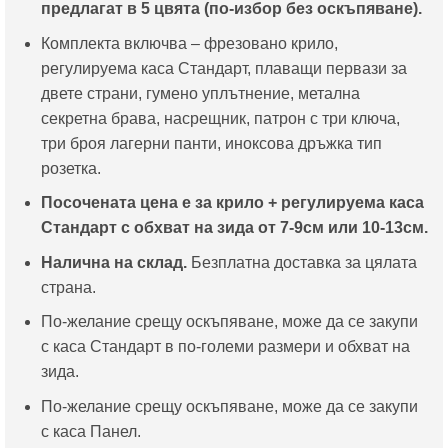
предлагат в 5 цвята (по-избор без оскъпяване).
Комплекта включва – фрезовано крило,
регулируема каса Стандарт, плаващи первази за
двете страни, гумено уплътнение, метална
секретна брава, насрещник, патрон с три ключа,
три броя лагерни панти, иноксова дръжка тип
розетка.
Посочената цена е за крило + регулируема каса
Стандарт с обхват на зида от 7-9см или 10-13см.
Налична на склад.
Безплатна доставка за цялата
страна.
По-желание срещу оскъпяване, може да се закупи
с каса Стандарт в по-големи размери и обхват на
зида.
По-желание срещу оскъпяване, може да се закупи
с каса Панел.