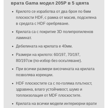
врата Gama модел 205P в 5 цвята
Крилото се изработва от два броя по 6мм
плоскости HDF, с рамка от масив, подсилена
в средата с HDF оребряване.
Крилата са с покритие 3D полипропиленов
ламинат.
Дебелината на крилата е 40мм.
Размери на крилото: 60/197, 70/197,
80/197см (по-избор без оскъпяване).
При всички размери височината на крилата
позволява корекции.
HDF плоскостите са с по-голяма плътност,
здравина, влаго устойчивост, шумо и
топлоизолация от MDF плоскостите.
Крилата на всички модели интериорни врати