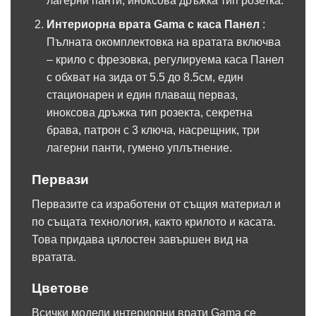
лагерни панти, иноксова дръжка тип розетка.
Интериорна врата Gama с каса Панел
:
Пълната окомплектовка на вратата включва
– крило с фрезовка, регулируема каса Панел
с обхват на зида от 5.5 до 8.5см, един
стационарен и един плаващ перваз,
иноксова дръжка тип розекта, секретна
брава, патрон с 3 ключа, насрещник, три
лагерни панти, гумено уплътнение.
Первази
Первазите са изработени от същия материал и
по същата технология, както крилото и касата.
Това придава цялостен завършен вид на
вратата.
Цветове
Всички модели интериорни врати Gama се