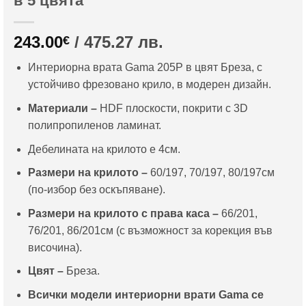
в 5 цвята
243.00
/ 475.27 лв.
€
Интериорна врата Gama 205P в цвят Бреза, с
устойчиво фрезовано крило, в модерен дизайн.
Материали –
HDF плоскости, покрити с 3D
полипропиленов ламинат.
Дебелината на крилото е 4см.
Размери на крилото –
60/197, 70/197, 80/197см
(по-избор без оскъпяване).
Размери на крилото с права каса –
66/201,
76/201, 86/201см (с възможност за корекция във
височина).
Цвят –
Бреза.
Всички модели интериорни врати Gama се