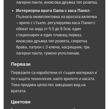
лагерни панти, иноксова дръжка тип розетка.
Интериорна врата Gama с каса Панел
:
Пълната окомплектовка на вратата включва
– крило с стъкло, регулируема каса Панел с
обхват на зида от 5.5 до 8.5см, един
стационарен и един плаващ перваз,
иноксова дръжка тип розекта, секретна
брава, патрон с 3 ключа, насрещник, три
лагерни панти, гумено уплътнение.
Первази
Первазите са изработени от същия материал и
по същата технология, както крилото и касата.
Това придава цялостен завършен вид на
вратата.
Цветове