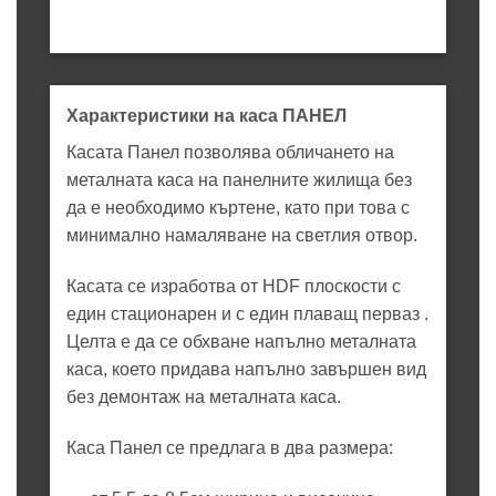
Характеристики на каса ПАНЕЛ
Касата Панел позволява обличането на
металната каса на панелните жилища без
да е необходимо къртене, като при това с
минимално намаляване на светлия отвор.
Касата се изработва от HDF плоскости с
един стационарен и с един плаващ перваз .
Целта е да се обхване напълно металната
каса, което придава напълно завършен вид
без демонтаж на металната каса.
Каса Панел се предлага в два размера: