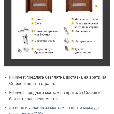
Fil invest предлага безплатна доставка на врати, за
София и цялата страна.
Fil invest предлага монтаж на врати, за София и
близките населени места.
За цени и условия за монтаж на врати може да
разгледате <ТУК>
.