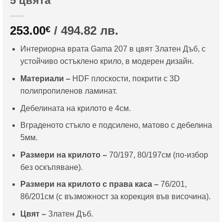
5 цвята
253.00
/ 494.82 лв.
€
Интериорна врата Gama 207 в цвят Златен Дъб, с
устойчиво остъклено крило, в модерен дизайн.
Материали –
HDF плоскости, покрити с 3D
полипропиленов ламинат.
Дебелината на крилото е 4см.
Вграденото стъкло е подсилено, матово с дебелина
5мм.
Размери на крилото –
70/197, 80/197см (по-избор
без оскъпяване).
Размери на крилото с права каса –
76/201,
86/201см (с възможност за корекция във височина).
Цвят –
Златен Дъб.