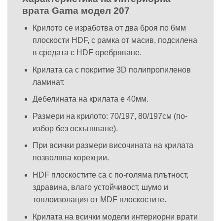
врата Gama модел 207
Крилото се изработва от два броя по 6мм
плоскости HDF, с рамка от масив, подсилена
в средата с HDF оребряване.
Крилата са с покритие 3D полипропиленов
ламинат.
Дебелината на крилата е 40мм.
Размери на крилото: 70/197, 80/197см (по-
избор без оскъпяване).
При всички размери височината на крилата
позволява корекции.
HDF плоскостите са с по-голяма плътност,
здравина, влаго устойчивост, шумо и
топлоизолация от MDF плоскостите.
Крилата на всички модели интериорни врати