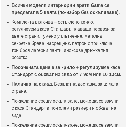
Всички модели интериорни врати Gama се
предлагат в 5 цвята (по-избор без оскъпяване).
Комплекта включва – остъклено крило,
регулируема каса Стандарт, плаващи первази за
двете страни, гумено уплътнение, метална
секретна брава, насрещник, патрон с три ключа,
три броя лагерни панти, иноксова дръжка тип
розетка.
Посочената цена е за крило + регулируема каса
Стандарт с обхват на зида от 7-9см или 10-13см.
Налична на склад.
Безплатна доставка за цялата
страна.
По-желание срещу оскъпяване, може да се закупи
с каса Стандарт в по-големи размери и обхват на
зида.
По-желание срещу оскъпяване, може да се закупи