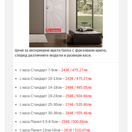
Цени за интериорни врати Gama с фрезовани крила,
според различните модели и размери каси.
с каса Стандарт 7-9см –
243€ / 475.27лв.
с каса Стандарт 10-13см –
243€ / 475.27лв.
с каса Стандарт 14-18см –
248€ / 485.05лв.
с каса Стандарт 19-24см –
258€ / 504.60лв.
с каса Стандарт 25-30см –
274€ / 535.90лв.
с каса Стандарт 30-36см –
284€ / 555.46лв.
с каса Панел 5.5-8.5см –
256€ / 500.69лв.
с каса Панел 13см-16см –
261€ / 510.47лв.