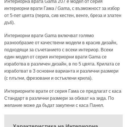
Интериорна врата Gama 207 е модел от серия
интериорни врати Гама / Gama, с възможност за избор
от 5-пет цвята (перла, сив кестен, венге, бреза и златен
дъб).
Интериорни врати Gama включват голямо
разнообразие от качествени модели в красив дизайн,
подходящи за съчетанието с всеки интериор. Всеки
един модел от серия интериорни врати Gama се
изработва в различен дизайн, в по 5 цвята. Крилата се
изработват в 3 основни варианта и различни размери
(с плътни, фрезовани и остъклени крила).
Интериорните врати от серия Гама се предлагат с каса
Стандарт в различни размери за обхват на зида. По
желание може да бъдат закупени с каса Панел.
Характеристика на Интериорна