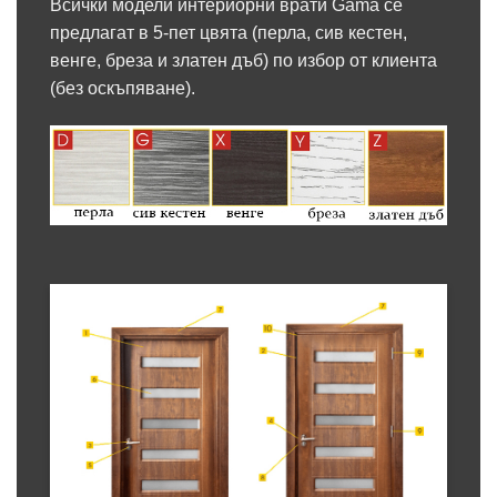
Всички модели интериорни врати Gama се
предлагат в 5-пет цвята (перла, сив кестен,
венге, бреза и златен дъб) по избор от клиента
(без оскъпяване).