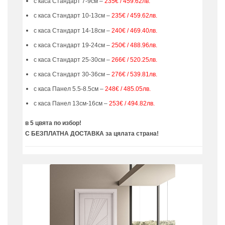
с каса Стандарт 7-9см –
235€ / 459.62лв.
с каса Стандарт 10-13см –
235€ / 459.62лв.
с каса Стандарт 14-18см –
240€ / 469.40лв.
с каса Стандарт 19-24см –
250€ / 488.96лв.
с каса Стандарт 25-30см –
266€ / 520.25лв.
с каса Стандарт 30-36см –
276€ / 539.81лв.
с каса Панел 5.5-8.5см –
248€ / 485.05лв.
с каса Панел 13см-16см –
253€ / 494.82лв.
в 5 цвята по избор!
С БЕЗПЛАТНА ДОСТАВКА за цялата страна!