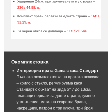
Уширение 24см. при закупуването му с врата –
23€ / 44.98лв.
Комплект прави первази за едната страна –
16€ /
31.29лв.
За черен обков се доплаща –
11€ / 21.5лв.
Окомплектовка
Интериорна врата Gama с каса Стандарт
:
Пълната окомплектовка на вратата включва
– крило с стъкло, регулируема каса
Стандарт с обхват на зида от 7 до 13см,
плаващи первази за двете страни, гумено
уплътнение, метална секретна брава,
насрещник, патрон с три ключа, три броя