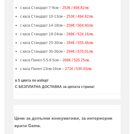
с каса Стандарт 7-9см –
253€ / 494.82лв.
с каса Стандарт 10-13см –
253€ / 494.82лв.
с каса Стандарт 14-18см –
258€ / 504.60лв.
с каса Стандарт 19-24см –
268€ / 524.16лв.
с каса Стандарт 25-30см –
284€ / 555.46лв.
с каса Стандарт 30-36см –
294€ / 575.01лв.
с каса Панел 5.5-8.5см –
266€ / 520.25лв.
с каса Панел 13см-16см –
271€ / 530.03лв.
в 5 цвята по избор!
С БЕЗПЛАТНА ДОСТАВКА за цялата страна!
Цени за допълни консумативи, за интериорни
врати Gama.