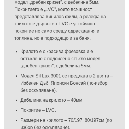
модел „дребен кризет”, с дебелина 5мм.
Покритието е „LVC”, което всъщност
представлява винилов филм, а релефа на
крилото е дървесен. LVC е устойчиво
покритие не само срещу одрасквания и
топлина, но е подходящо и за баня.
Крилото е с красива фрезовка и е
остъклено с подсилено стъкло модел
„дребен кризет”, с дебелина 5мм.
Модел Sil Lux 3001 се предлага в 2 цвята –
Избелен Дъб, Японски Бонсай (по-избор
без оскъпяване).
Дебелина на крилото – 40мм.
Покритие – LVC.
Размери на крилото – 70/197, 80/197см (по
избор без оскъпяване).