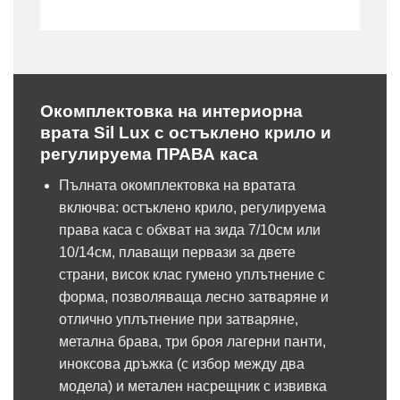
Окомплектовка на интериорна
врата Sil Lux с остъклено крило и
регулируема ПРАВА каса
Пълната окомплектовка на вратата
включва: остъклено крило, регулируема
права каса с обхват на зида 7/10см или
10/14см, плаващи первази за двете
страни, висок клас гумено уплътнение с
форма, позволяваща лесно затваряне и
отлично уплътнение при затваряне,
метална брава, три броя лагерни панти,
иноксова дръжка (с избор между два
модела) и метален насрещник с извивка