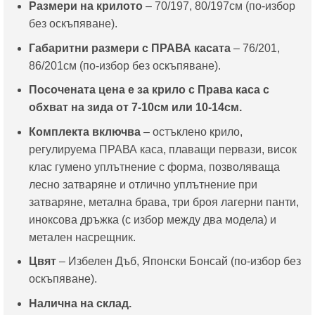
Размери на крилото
– 70/197, 80/197см (по-избор
без оскъпяване).
Габаритни размери с ПРАВА касата
– 76/201,
86/201см (по-избор без оскъпяване).
Посочената цена е за крило с Права каса с
обхват на зида от 7-10см или 10-14см.
Комплекта включва
– остъклено крило,
регулируема ПРАВА каса, плаващи первази, висок
клас гумено уплътнение с форма, позволяваща
лесно затваряне и отлично уплътнение при
затваряне, метална брава, три броя лагерни панти,
иноксова дръжка (с избор между два модела) и
метален насрещник.
Цвят
– Избелен Дъб, Японски Бонсай (по-избор без
оскъпяване).
Налична на склад.