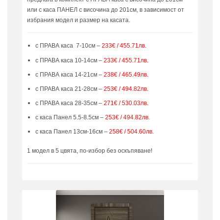
или с каса ПАНЕЛ с височина до 201см, в зависимост от
избрания модел и размер на касата.
с ПРАВА каса 7-10см –
233€ / 455.71лв.
с ПРАВА каса 10-14см –
233€ / 455.71лв.
с ПРАВА каса 14-21см –
238€ / 465.49лв.
с ПРАВА каса 21-28см –
253€ / 494.82лв.
с ПРАВА каса 28-35см –
271€ / 530.03лв.
с каса Панел 5.5-8.5см –
253€ / 494.82лв.
с каса Панел 13см-16см –
258€ / 504.60лв.
1 модел в 5 цвята, по-избор без оскъпяване!