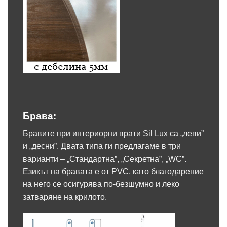
Брава:
Бравите при интериорни врати Sil Lux са „леви”
и „десни”. Двата типа ги предлагаме в три
варианти – „Стандартна”, „Секретна”, „WC”.
Езикът на бравата е от PVC, като благодарение
на него се осигурява по-безшумно и леко
затваряне на крилото.