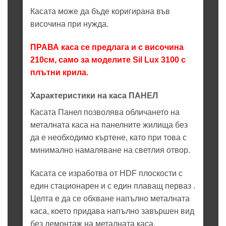
Касата може да бъде коригирана във
височина при нужда.
ПРАВА каса се предлага и с височина
210см, само за моделите Sil Lux 3100 с
плътни крила.
Характеристики на каса ПАНЕЛ
Касата Панел позволява обличането на
металната каса на панелните жилища без
да е необходимо къртене, като при това с
минимално намаляване на светлия отвор.
Касата се изработва от HDF плоскости с
един стационарен и с един плаващ перваз .
Целта е да се обхване напълно металната
каса, което придава напълно завършен вид
без демонтаж на металната каса.