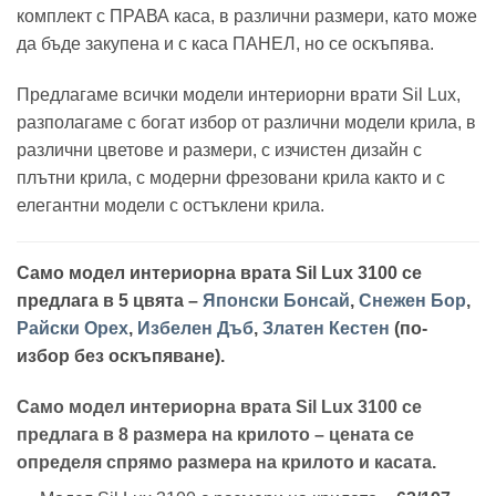
комплект с ПРАВА каса, в различни размери, като може
да бъде закупена и с каса ПАНЕЛ, но се оскъпява.
Предлагаме всички модели интериорни врати Sil Lux,
разполагаме с богат избор от различни модели крила, в
различни цветове и размери, с изчистен дизайн с
плътни крила, с модерни фрезовани крила както и с
елегантни модели с остъклени крила.
Само модел интериорна врата Sil Lux 3100 се
предлага в 5 цвята –
Японски Бонсай
,
Снежен Бор
,
Райски Орех
,
Избелен Дъб
,
Златен Кестен
(по-
избор без оскъпяване).
Само модел интериорна врата Sil Lux 3100 се
предлага в 8 размера на крилото – цената се
определя спрямо размера на крилото и касата.