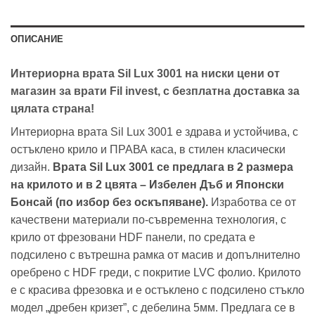
ОПИСАНИЕ
Интериорна врата Sil Lux 3001 на ниски цени от
магазин за врати Fil invest, с безплатна доставка за
цялата страна!
Интериорна врата Sil Lux 3001 е здрава и устойчива, с
остъклено крило и ПРАВА каса, в стилен класически
дизайн.
Врата Sil Lux 3001 се предлага в 2 размера
на крилото и в 2 цвята – Избелен Дъб и Японски
Бонсай (по избор без оскъпяване).
Изработва се от
качествени материали по-съвременна технология, с
крило от фрезовани HDF панели, по средата е
подсилено с вътрешна рамка от масив и допълнително
оребрено с HDF греди, с покритие LVC фолио. Крилото
е с красива фрезовка и е остъклено с подсилено стъкло
модел „дребен кризет”, с дебелина 5мм. Предлага се в