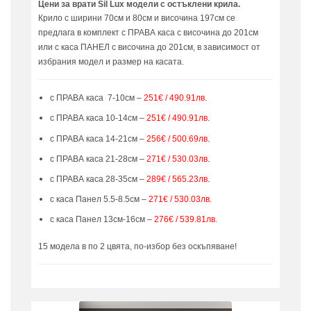
Цени за врати Sil Lux модели с остъклени крила.
Крило с ширини 70см и 80см и височина 197см се
предлага в комплект с ПРАВА каса с височина до 201см
или с каса ПАНЕЛ с височина до 201см, в зависимост от
избрания модел и размер на касата.
с ПРАВА каса 7-10см –
251€ / 490.91лв.
с ПРАВА каса 10-14см –
251€ / 490.91лв.
с ПРАВА каса 14-21см –
256€ / 500.69лв.
с ПРАВА каса 21-28см –
271€ / 530.03лв.
с ПРАВА каса 28-35см –
289€ / 565.23лв.
с каса Панел 5.5-8.5см –
271€ / 530.03лв.
с каса Панел 13см-16см –
276€ / 539.81лв.
15 модела в по 2 цвята, по-избор без оскъпяване!