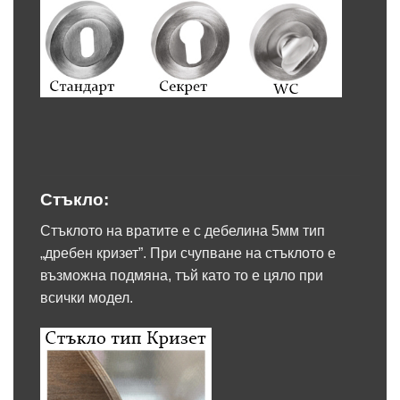
Стъкло:
Стъклото на вратите е с дебелина 5мм тип
„дребен кризет”. При счупване на стъклото е
възможна подмяна, тъй като то е цяло при
всички модел.