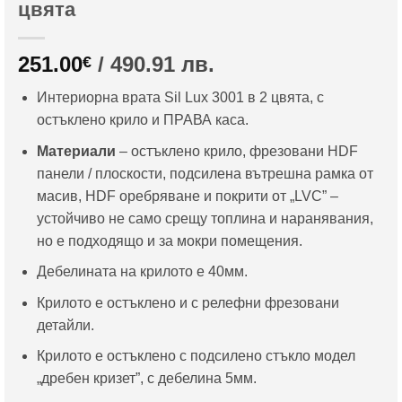
цвята
251.00
/ 490.91 лв.
€
Интериорна врата Sil Lux 3001 в 2 цвята, с
остъклено крило и ПРАВА каса.
Материали
– остъклено крило, фрезовани HDF
панели / плоскости, подсилена вътрешна рамка от
масив, HDF оребряване и покрити от „LVC” –
устойчиво не само срещу топлина и наранявания,
но е подходящо и за мокри помещения.
Дебелината на крилото е 40мм.
Крилото е остъклено и с релефни фрезовани
детайли.
Крилото е остъклено с подсилено стъкло модел
„дребен кризет”, с дебелина 5мм.