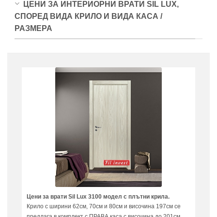
ЦЕНИ ЗА ИНТЕРИОРНИ ВРАТИ SIL LUX,
СПОРЕД ВИДА КРИЛО И ВИДА КАСА /
РАЗМЕРА
Цени за врати Sil Lux 3100 модел с плътни крила.
Крило с ширини 62см, 70см и 80см и височина 197см се
предлага в комплект с ПРАВА каса с височина до 201см