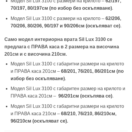
Модел Sil Lux 3100 с размери на крилото –
62/197,
70/197, 80/197см (по избор без оскъпяване)
.
Модел Sil Lux 3100 с размери на крилото –
62/206,
70/206, 80/206, 90/197 и 90/206см
(оскъпяват се)
.
Само модел интериорна врата Sil Lux 3100 се
предлага с ПРАВА каса в 2 размера на височина
201см и с височина 210см.
Модел Sil Lux 3100 с габаритни размери на крилото
и ПРАВА каса 201см –
68/201, 76/201, 86/201см (по
избор без оскъпяване)
.
Модел Sil Lux 3100 с габаритен размер на крилото и
ПРАВА каса 201см –
96/201см (оскъпява се)
.
Модел Sil Lux 3100 с габаритни размери на крилото
и ПРАВА каса 210см –
68/210, 76/210, 86/210см,
96/210см (оскъпяват се).