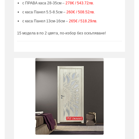
с ПРАВА каса 28-35см –
278€ / 543.72лв.
с каса Панел 5.5-8.5см –
260€ / 508.52лв.
с каса Панел 13см-16см –
265€ / 518.29лв.
15 модела в по 2 цвята, по-избор без оскъпяване!