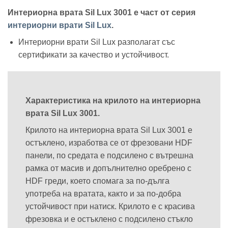
Интериорна врата Sil Lux 3001 е част от серия
интериорни врати Sil Lux
.
Интериорни врати Sil Lux разполагат със
сертификати за качество и устойчивост.
Характеристика на крилото на интериорна
врата Sil Lux 3001.
Крилото на интериорна врата Sil Lux 3001 е
остъклено, изработва се от фрезовани HDF
панели, по средата е подсилено с вътрешна
рамка от масив и допълнително оребрено с
HDF греди, което спомага за по-дълга
употреба на вратата, както и за по-добра
устойчивост при натиск. Крилото е с красива
фрезовка и е остъклено с подсилено стъкло