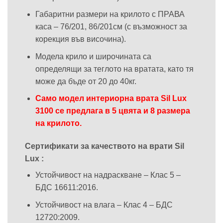
Габаритни размери на крилото с ПРАВА
каса – 76/201, 86/201см (с възможност за
корекция във височина).
Модела крило и широчината са
определящи за теглото на вратата, като тя
може да бъде от 20 до 40кг.
Само модел интериорна врата Sil Lux
3100 се предлага в 5 цвята и 8 размера
на крилото.
Сертификати за качеството на врати Sil
Lux :
Устойчивост на надраскване – Клас 5 –
БДС 16611:2016.
Устойчивост на влага – Клас 4 – БДС
12720:2009.