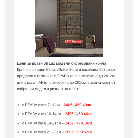
Цени за врати Sil Lux модели с фрезовани крила.
Крило с ширини 62см, 70см и 80см и височина 197см се
предлага в комплект с ПРАВА каса с височина до 201см
или с каса ПАНЕЛ с височина до 201см, в зависимост от
избрания модел и размер на касата.
с ПРАВА каса 7-10см –
240€ / 469.40лв.
с ПРАВА каса 10-14см –
240€ / 469.40лв.
с ПРАВА каса 14-21см –
245€ / 479.18лв.
с ПРАВА каса 21-28см –
260€ / 508.52лв.