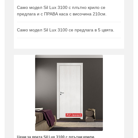
Само модел Sil Lux 3100 с плътно крило се
предлага и с ПРАВА каса с височина 210см.
Само модел Sil Lux 3100 се предлага в 5 цвята.
Цени за врата Sil Lux 3100 с плътни крили.