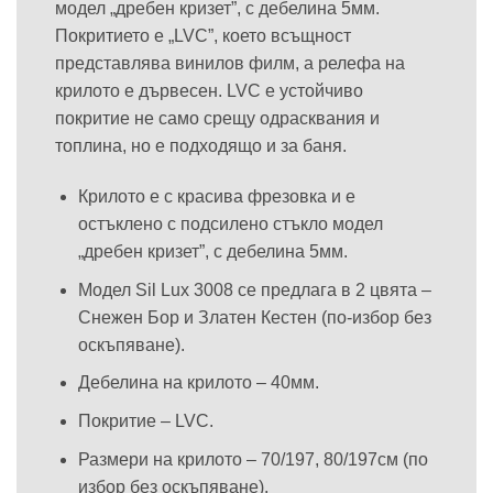
модел „дребен кризет”, с дебелина 5мм.
Покритието е „LVC”, което всъщност
представлява винилов филм, а релефа на
крилото е дървесен. LVC е устойчиво
покритие не само срещу одрасквания и
топлина, но е подходящо и за баня.
Крилото е с красива фрезовка и е
остъклено с подсилено стъкло модел
„дребен кризет”, с дебелина 5мм.
Модел Sil Lux 3008 се предлага в 2 цвята –
Снежен Бор и Златен Кестен (по-избор без
оскъпяване).
Дебелина на крилото – 40мм.
Покритие – LVC.
Размери на крилото – 70/197, 80/197см (по
избор без оскъпяване).