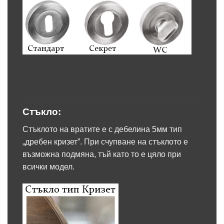
Стъкло:
Стъклото на вратите е с дебелина 5мм тип
„дребен кризет”. При счупване на стъклото е
възможна подмяна, тъй като то е цяло при
всички модел.