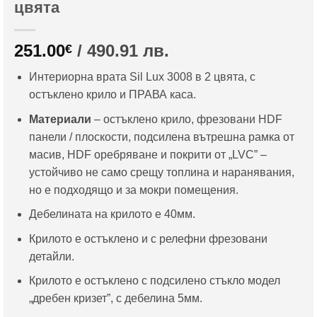
цвята
251.00
/ 490.91 лв.
€
Интериорна врата Sil Lux 3008 в 2 цвята, с
остъклено крило и ПРАВА каса.
Материали
– остъклено крило, фрезовани HDF
панели / плоскости, подсилена вътрешна рамка от
масив, HDF оребряване и покрити от „LVC” –
устойчиво не само срещу топлина и наранявания,
но е подходящо и за мокри помещения.
Дебелината на крилото е 40мм.
Крилото е остъклено и с релефни фрезовани
детайли.
Крилото е остъклено с подсилено стъкло модел
„дребен кризет”, с дебелина 5мм.