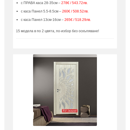
с ПРАВА каса 28-35см –
278€ / 543.72лв.
с каса Панел 5.5-8.5см –
260€ / 508.52лв.
с каса Панел 13см-16см –
265€ / 518.29лв.
15 модела в по 2 цвята, по-избор без оскъпяване!