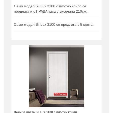
Само модел Sil Lux 3100 с плътно крило се
предлага и с ПРАВА каса с височина 210см.
Само модел Sil Lux 3100 се предлага в 5 цвята.
Цени за врата Sil Lux 3100 с плътни крили.