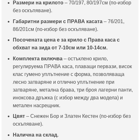
Размери на крилото
– 70/197, 80/197см (по-избор
без оскъпяване).
Габаритни размери с ПРАВА касата
– 76/201,
86/201см (по-избор без оскъпяване).
Посочената цена е за крило с Права каса с
обхват на зида от 7-10см или 10-14см.
Комплекта включва
– остъклено крило,
регулируема ПРАВА каса, плаващи первази, висок
клас гумено уплътнение с форма, позволяваща
лесно затваряне и отлично уплътнение при
затваряне, метална брава, три броя лагерни панти,
иноксова дръжка (с избор между два модела) и
метален насрещник.
Цвят
– Снежен Бор и Златен Кестен (по-избор без
оскъпяване).
Налична на склад.