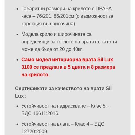
Габаритни размери на крилото с ПРАВА
каса – 76/201, 86/201см (с възможност за
корекция във височина).
Модела крило и широчината са
определящи за теглото на вратата, като тя
може да бъде от 20 до 40кг.
Само модел интериорна врата Sil Lux
3100 се предлага в 5 цвята и 8 размера
на крилото.
Сертификати за качеството на врати Sil
Lux :
Устойчивост на надраскване – Клас 5 –
БДС 16611:2016.
Устойчивост на влага – Клас 4 – БДС
12720:2009.