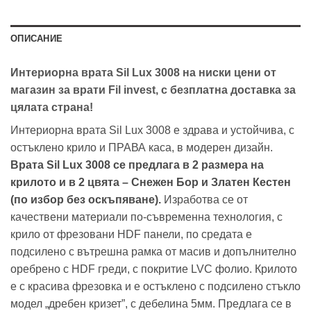
ОПИСАНИЕ
Интериорна врата Sil Lux 3008 на ниски цени от
магазин за врати Fil invest, с безплатна доставка за
цялата страна!
Интериорна врата Sil Lux 3008 е здрава и устойчива, с
остъклено крило и ПРАВА каса, в модерен дизайн.
Врата Sil Lux 3008 се предлага в 2 размера на
крилото и в 2 цвята – Снежен Бор и Златен Кестен
(по избор без оскъпяване).
Изработва се от
качествени материали по-съвременна технология, с
крило от фрезовани HDF панели, по средата е
подсилено с вътрешна рамка от масив и допълнително
оребрено с HDF греди, с покритие LVC фолио. Крилото
е с красива фрезовка и е остъклено с подсилено стъкло
модел „дребен кризет”, с дебелина 5мм. Предлага се в