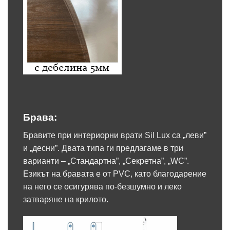
Брава:
Бравите при интериорни врати Sil Lux са „леви”
и „десни”. Двата типа ги предлагаме в три
варианти – „Стандартна”, „Секретна”, „WC”.
Езикът на бравата е от PVC, като благодарение
на него се осигурява по-безшумно и леко
затваряне на крилото.