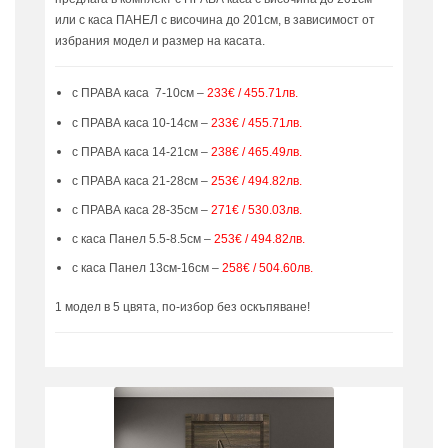
или с каса ПАНЕЛ с височина до 201см, в зависимост от
избрания модел и размер на касата.
с ПРАВА каса 7-10см –
233€ / 455.71лв.
с ПРАВА каса 10-14см –
233€ / 455.71лв.
с ПРАВА каса 14-21см –
238€ / 465.49лв.
с ПРАВА каса 21-28см –
253€ / 494.82лв.
с ПРАВА каса 28-35см –
271€ / 530.03лв.
с каса Панел 5.5-8.5см –
253€ / 494.82лв.
с каса Панел 13см-16см –
258€ / 504.60лв.
1 модел в 5 цвята, по-избор без оскъпяване!