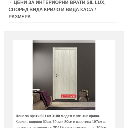
ЦЕНИ ЗА ИНТЕРИОРНИ ВРАТИ SIL LUX,
СПОРЕД ВИДА КРИЛО И ВИДА КАСА /
РАЗМЕРА
Цени за врати Sil Lux 3100 модел с плътни крила.
Крило с ширини 62см, 70см и 80см и височина 197см се
предлага в комплект с ПРАВА каса с височина до 201см