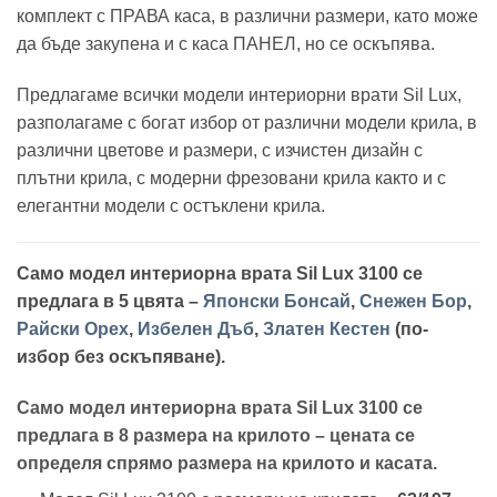
комплект с ПРАВА каса, в различни размери, като може
да бъде закупена и с каса ПАНЕЛ, но се оскъпява.
Предлагаме всички модели интериорни врати Sil Lux,
разполагаме с богат избор от различни модели крила, в
различни цветове и размери, с изчистен дизайн с
плътни крила, с модерни фрезовани крила както и с
елегантни модели с остъклени крила.
Само модел интериорна врата Sil Lux 3100 се
предлага в 5 цвята –
Японски Бонсай
,
Снежен Бор
,
Райски Орех
,
Избелен Дъб
,
Златен Кестен
(по-
избор без оскъпяване).
Само модел интериорна врата Sil Lux 3100 се
предлага в 8 размера на крилото – цената се
определя спрямо размера на крилото и касата.