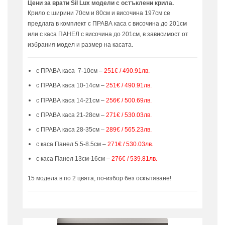
Цени за врати Sil Lux модели с остъклени крила.
Крило с ширини 70см и 80см и височина 197см се
предлага в комплект с ПРАВА каса с височина до 201см
или с каса ПАНЕЛ с височина до 201см, в зависимост от
избрания модел и размер на касата.
с ПРАВА каса 7-10см –
251€ / 490.91лв.
с ПРАВА каса 10-14см –
251€ / 490.91лв.
с ПРАВА каса 14-21см –
256€ / 500.69лв.
с ПРАВА каса 21-28см –
271€ / 530.03лв.
с ПРАВА каса 28-35см –
289€ / 565.23лв.
с каса Панел 5.5-8.5см –
271€ / 530.03лв.
с каса Панел 13см-16см –
276€ / 539.81лв.
15 модела в по 2 цвята, по-избор без оскъпяване!