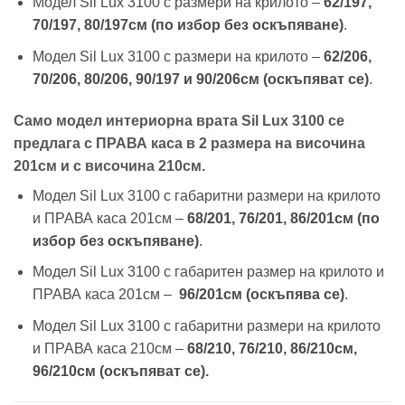
Модел Sil Lux 3100 с размери на крилото –
62/197,
70/197, 80/197см (по избор без оскъпяване)
.
Модел Sil Lux 3100 с размери на крилото –
62/206,
70/206, 80/206, 90/197 и 90/206см
(оскъпяват се)
.
Само модел интериорна врата Sil Lux 3100 се
предлага с ПРАВА каса в 2 размера на височина
201см и с височина 210см.
Модел Sil Lux 3100 с габаритни размери на крилото
и ПРАВА каса 201см –
68/201, 76/201, 86/201см (по
избор без оскъпяване)
.
Модел Sil Lux 3100 с габаритен размер на крилото и
ПРАВА каса 201см –
96/201см (оскъпява се)
.
Модел Sil Lux 3100 с габаритни размери на крилото
и ПРАВА каса 210см –
68/210, 76/210, 86/210см,
96/210см (оскъпяват се).