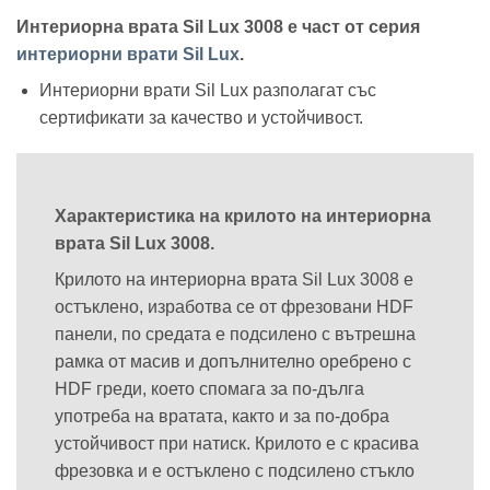
Интериорна врата Sil Lux 3008 е част от серия
интериорни врати Sil Lux
.
Интериорни врати Sil Lux разполагат със
сертификати за качество и устойчивост.
Характеристика на крилото на интериорна
врата Sil Lux 3008.
Крилото на интериорна врата Sil Lux 3008 е
остъклено, изработва се от фрезовани HDF
панели, по средата е подсилено с вътрешна
рамка от масив и допълнително оребрено с
HDF греди, което спомага за по-дълга
употреба на вратата, както и за по-добра
устойчивост при натиск. Крилото е с красива
фрезовка и е остъклено с подсилено стъкло