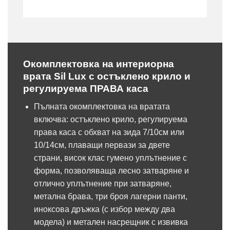
Окомплектовка на интериорна
врата Sil Lux с остъклено крило и
регулируема ПРАВА каса
Пълната окомплектовка на вратата
включва: остъклено крило, регулируема
права каса с обхват на зида 7/10см или
10/14см, плаващи первази за двете
страни, висок клас гумено уплътнение с
форма, позволяваща лесно затваряне и
отлично уплътнение при затваряне,
метална брава, три броя лагерни панти,
иноксова дръжка (с избор между два
модела) и метален насрещник с извивка