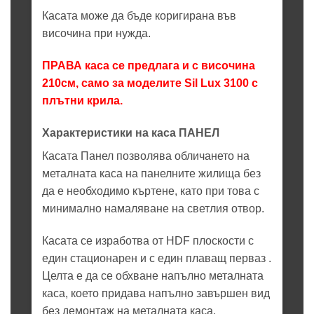
Касата може да бъде коригирана във
височина при нужда.
ПРАВА каса се предлага и с височина
210см, само за моделите Sil Lux 3100 с
плътни крила.
Характеристики на каса ПАНЕЛ
Касата Панел позволява обличането на
металната каса на панелните жилища без
да е необходимо къртене, като при това с
минимално намаляване на светлия отвор.
Касата се изработва от HDF плоскости с
един стационарен и с един плаващ перваз .
Целта е да се обхване напълно металната
каса, което придава напълно завършен вид
без демонтаж на металната каса.