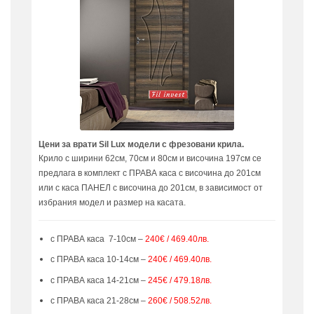
Цени за врати Sil Lux модели с фрезовани крила.
Крило с ширини 62см, 70см и 80см и височина 197см се
предлага в комплект с ПРАВА каса с височина до 201см
или с каса ПАНЕЛ с височина до 201см, в зависимост от
избрания модел и размер на касата.
с ПРАВА каса 7-10см –
240€ / 469.40лв.
с ПРАВА каса 10-14см –
240€ / 469.40лв.
с ПРАВА каса 14-21см –
245€ / 479.18лв.
с ПРАВА каса 21-28см –
260€ / 508.52лв.