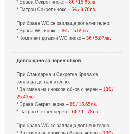
* Брава Секрет инокс –
8€ / 15.65лв.
* Патрон Секрет инокс –
5€ / 9.78лв.
При брава WC се заплаща допълнително:
* Брава WC инокс –
8€ / 15.65лв.
* Комплект дръжки WC инокс –
3€ / 5.87лв.
Доплащане за черен обков
При Стандарна и Секретна брава се
заплаща допълнително:
* За смяна на иноксов обков с черен –
13€ /
25.43лв.
* Брава Секрет черна –
8€ / 15.65лв.
* Патрон Секрет черен –
6€ / 11.73лв.
При брава WC се заплаща допълнително:
* За смяна на иноксов обков с черен –
13€ /