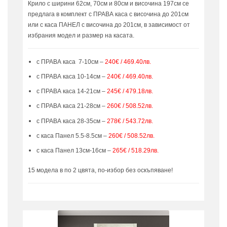
Крило с ширини 62см, 70см и 80см и височина 197см се
предлага в комплект с ПРАВА каса с височина до 201см
или с каса ПАНЕЛ с височина до 201см, в зависимост от
избрания модел и размер на касата.
с ПРАВА каса 7-10см –
240€ / 469.40лв.
с ПРАВА каса 10-14см –
240€ / 469.40лв.
с ПРАВА каса 14-21см –
245€ / 479.18лв.
с ПРАВА каса 21-28см –
260€ / 508.52лв.
с ПРАВА каса 28-35см –
278€ / 543.72лв.
с каса Панел 5.5-8.5см –
260€ / 508.52лв.
с каса Панел 13см-16см –
265€ / 518.29лв.
15 модела в по 2 цвята, по-избор без оскъпяване!