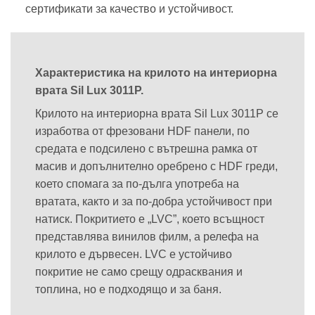
сертификати за качество и устойчивост.
Характеристика на крилото на интериорна
врата Sil Lux 3011P.
Крилото на интериорна врата Sil Lux 3011P се
изработва от фрезовани HDF панели, по
средата е подсилено с вътрешна рамка от
масив и допълнително оребрено с HDF греди,
което спомага за по-дълга употреба на
вратата, както и за по-добра устойчивост при
натиск. Покритието е „LVC”, което всъщност
представлява винилов филм, а релефа на
крилото е дървесен. LVC е устойчиво
покритие не само срещу одрасквания и
топлина, но е подходящо и за баня.