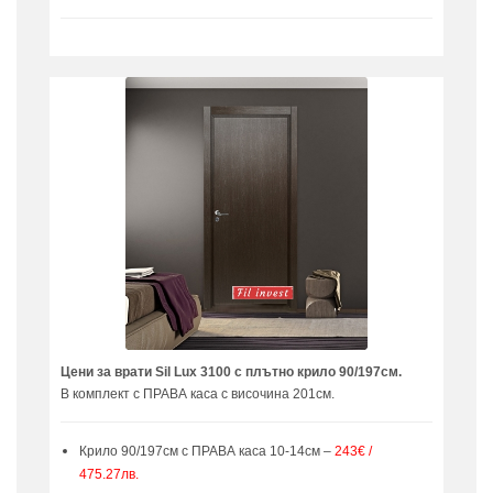
Цени за врати Sil Lux 3100 с плътно крило 90/197см.
В комплект с ПРАВА каса с височина 201см.
Крило 90/197см с ПРАВА каса 10-14см –
243€ /
475.27лв.