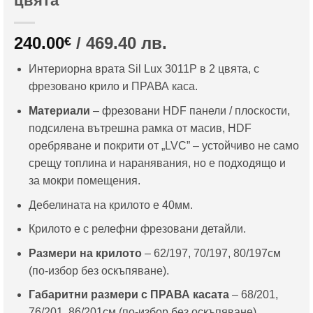
цвята
240.00
/ 469.40 лв.
€
Интериорна врата Sil Lux 3011P в 2 цвята, с
фрезовано крило и ПРАВА каса.
Материали
– фрезовани HDF панели / плоскости,
подсилена вътрешна рамка от масив, HDF
оребряване и покрити от „LVC” – устойчиво не само
срещу топлина и наранявания, но е подходящо и
за мокри помещения.
Дебелината на крилото е 40мм.
Крилото е с релефни фрезовани детайли.
Размери на крилото
– 62/197, 70/197, 80/197см
(по-избор без оскъпяване).
Габаритни размери с ПРАВА касата
– 68/201,
76/201, 86/201см (по-избор без оскъпяване).