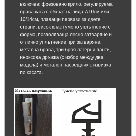
включва: фрезовано крило, регулируема
права каса с обхват на зида 7/10см или
10/14см, плаващи первази за двете
страни, висок клас гумено уплътнение с
форма, позволяваща лесно затваряне и
отлично уплътнение при затваряне,
метална брава, три броя лагерни панти,
иноксова дръжка (с избор между два
модела) и метален насрещник с извивка
по касата.