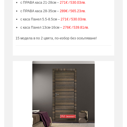
с ПРАВА каса 21-28см –
271€ / 530.03лв.
с ПРАВА каса 28-35см –
289€ / 565.23лв.
с каса Панел 5.5-8.5см –
271€ / 530.03лв.
с каса Панел 13см-16см –
276€ / 539.81лв.
15 модела в по 2 цвята, по-избор без оскъпяване!