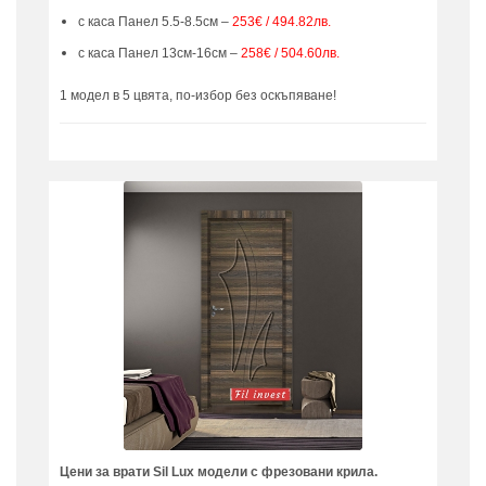
с каса Панел 5.5-8.5см –
253€ / 494.82лв.
с каса Панел 13см-16см –
258€ / 504.60лв.
1 модел в 5 цвята, по-избор без оскъпяване!
Цени за врати Sil Lux модели с фрезовани крила.