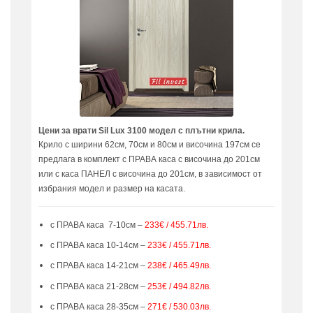
Цени за врати Sil Lux 3100 модел с плътни крила.
Крило с ширини 62см, 70см и 80см и височина 197см се
предлага в комплект с ПРАВА каса с височина до 201см
или с каса ПАНЕЛ с височина до 201см, в зависимост от
избрания модел и размер на касата.
с ПРАВА каса 7-10см –
233€ / 455.71лв.
с ПРАВА каса 10-14см –
233€ / 455.71лв.
с ПРАВА каса 14-21см –
238€ / 465.49лв.
с ПРАВА каса 21-28см –
253€ / 494.82лв.
с ПРАВА каса 28-35см –
271€ / 530.03лв.