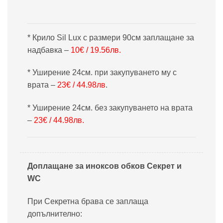
* Крило Sil Lux с размери 90см заплащане за
надбавка –
10€ / 19.56лв.
* Уширение 24см. при закупуването му с
врата –
23€ / 44.98лв
.
* Уширение 24см. без закупуването на врата
–
23€ / 44.98лв.
Доплащане за иноксов обков Секрет и
WC
При Секретна брава се заплаща
допълнително: