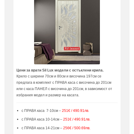
Цени за врати Sil Lux модели с остъклени крила.
Крило с ширини 70см и 80см и височина 197см се
предлага в комплект с ПРАВА каса с височина до 201см
или с каса ПАНЕЛ с височина до 201см, в зависимост от
избрания модел и размер на касата.
с ПРАВА каса 7-10см –
251€ / 490.91лв.
с ПРАВА каса 10-14см –
251€ / 490.91лв.
с ПРАВА каса 14-21см –
256€ / 500.69лв.