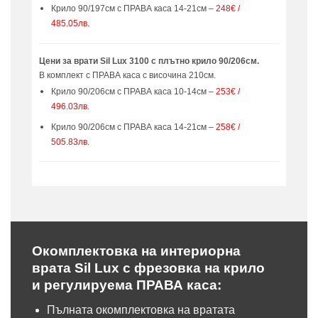
Крило 90/197см с ПРАВА каса 14-21см –
248€ /
485.05лв.
Цени за врати Sil Lux 3100 с плътно крило 90/206см.
В комплект с ПРАВА каса с височина 210см.
Крило 90/206см с ПРАВА каса 10-14см –
253€ /
496.03лв.
Крило 90/206см с ПРАВА каса 14-21см –
258€ /
505.83лв.
Окомплектовка на интериорна
врата Sil Lux с фрезовка на крило
и регулируема ПРАВА каса:
Пълната окомплектовка на вратата