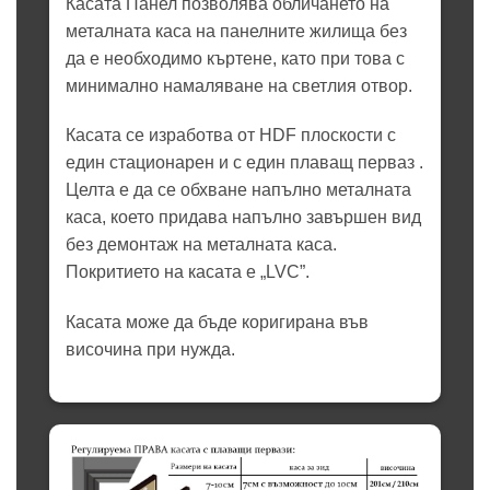
Касата Панел позволява обличането на
металната каса на панелните жилища без
да е необходимо къртене, като при това с
минимално намаляване на светлия отвор.
Касата се изработва от HDF плоскости с
един стационарен и с един плаващ перваз .
Целта е да се обхване напълно металната
каса, което придава напълно завършен вид
без демонтаж на металната каса.
Покритието на касата е „LVC”.
Касата може да бъде коригирана във
височина при нужда.