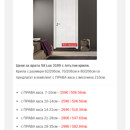
Цени за врата Sil Lux 3100 с плътни крили.
Крила с размери 62/206см, 70/206см и 80/206см се
предлагат в комплект с ПРАВА каса с височина 210см.
с ПРАВА каса 7-10см –
259€ / 506.56лв.
с ПРАВА каса 10-14см –
259€ / 506.56лв.
с ПРАВА каса 14-21см –
264€ / 516.34лв.
с ПРАВА каса 21-28см –
280€ / 547.63лв.
с ПРАВА каса 28-35см –
298€ / 582.84лв.