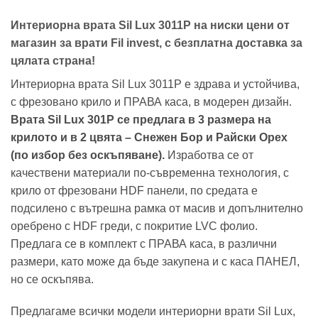
Интериорна врата Sil Lux 3011P на ниски цени от
магазин за врати Fil invest, с безплатна доставка за
цялата страна!
Интериорна врата Sil Lux 3011P е здрава и устойчива,
с фрезовано крило и ПРАВА каса, в модерен дизайн.
Врата Sil Lux 301P се предлага в 3 размера на
крилото и в 2 цвята – Снежен Бор и Райски Орех
(по избор без оскъпяване).
Изработва се от
качествени материали по-съвременна технология, с
крило от фрезовани HDF панели, по средата е
подсилено с вътрешна рамка от масив и допълнително
оребрено с HDF греди, с покритие LVC фолио.
Предлага се в комплект с ПРАВА каса, в различни
размери, като може да бъде закупена и с каса ПАНЕЛ,
но се оскъпява.
Предлагаме всички модели интериорни врати Sil Lux,