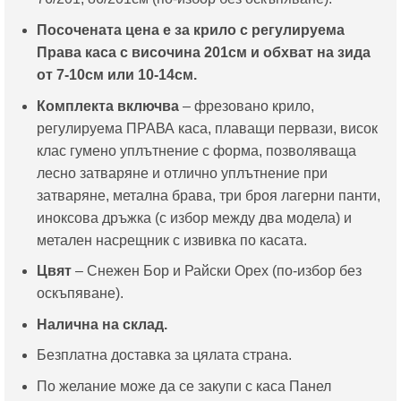
Посочената цена е за крило с регулируема
Права каса с височина 201см и обхват на зида
от 7-10см или 10-14см.
Комплекта включва
– фрезовано крило,
регулируема ПРАВА каса, плаващи первази, висок
клас гумено уплътнение с форма, позволяваща
лесно затваряне и отлично уплътнение при
затваряне, метална брава, три броя лагерни панти,
иноксова дръжка (с избор между два модела) и
метален насрещник с извивка по касата.
Цвят
– Снежен Бор и Райски Орех (по-избор без
оскъпяване).
Налична на склад.
Безплатна доставка за цялата страна.
По желание може да се закупи с каса Панел