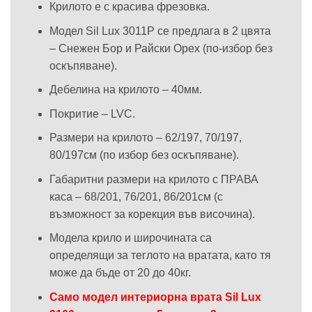
Крилото е с красива фрезовка.
Модел Sil Lux 3011P се предлага в 2 цвята
– Снежен Бор и Райски Орех (по-избор без
оскъпяване).
Дебелина на крилото – 40мм.
Покритие – LVC.
Размери на крилото – 62/197, 70/197,
80/197см (по избор без оскъпяване).
Габаритни размери на крилото с ПРАВА
каса – 68/201, 76/201, 86/201см (с
възможност за корекция във височина).
Модела крило и широчината са
определящи за теглото на вратата, като тя
може да бъде от 20 до 40кг.
Само модел интериорна врата Sil Lux