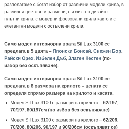
разполагаме с богат избор от различни модели крила, в
различни цветове и размери, с изчистен дизайн с
плътни крила, с модерни фрезовани крила както и с
елегантни модели с остъклени крила.
Само модел интериорна врата Sil Lux 3100 се
предлага в 5 цвята –
Японски Бонсай
,
Снежен Бор
,
Райски Орех
,
Избелен Дъб
,
Златен Кестен
(по-
избор без оскъпяване).
Само модел интериорна врата Sil Lux 3100 се
предлага в 8 размера на крилото – цената се
определя спрямо размера на крилото и касата.
Модел Sil Lux 3100 с размери на крилото –
62/197,
70/197, 80/197см (по избор без оскъпяване)
.
Модел Sil Lux 3100 с размери на крилото –
62/206,
70/206, 80/206, 90/197 и 90/206см
(оскъпяват се)
.