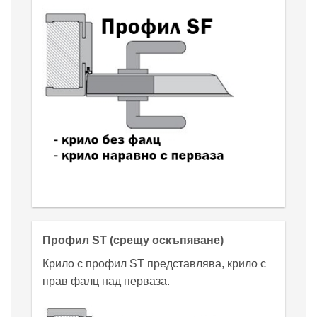
Профил ST (срещу оскъпяване)
Крило с профил ST представлява, крило с
прав фалц над перваза.