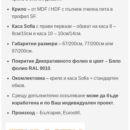
Крило –
от MDF / HDF с пълнеж пчелна пита в
профил SF.
Каса
Sofia
с прави первази – обхват на каса 8 –
8см/10см и каса 10 – 10см/14см.
Габаритни размери
–
67/200см, 77/200см или
87/200см.
Покритие Декоративното фолио в цвят – Бяло
фолио RAL 9010
.
Окомлектовка –
крило и каса Sofia + стандартен
обков.
Срещу допълнително оскъпяване
може да бъде
изработена и по Ваш индивидуален проект
.
Произход
– България, Eurostill.