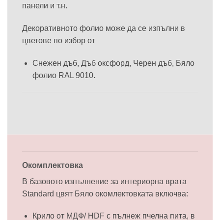
панели и т.н.
Декоративното фолио може да се изпълни в
цветове по избор от
Снежен дъб, Дъб оксфорд, Черен дъб, Бяло
фолио RAL 9010.
Окомплектовка
В базовото изпълнение за интериорна врата
Standard цвят Бяло окомлектовката включва:
Крило от МДФ/ HDF с пълнеж пчелна пита, в