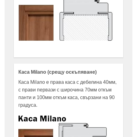
Каса Milano (срещу оскъпяване)
Каса Milano е права каса с дебелина 40мм,
с прави первази с широчина 70мм откъм
панти и 100мм откъм каса, свързани на 90
градуса.