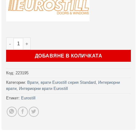
количество за Интериорна врата Standard цвят Бяло
ДОБАВЯНЕ В КОЛИЧКАТА
Код:
223195
Категории:
Врати
,
врати Eurostill серия Standard
,
Интериорни
врати
,
Интериорни врати Eurostill
Етикет:
Eurostill