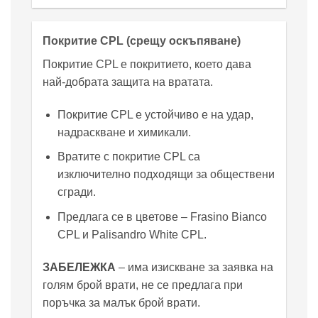
Покритие CPL (срещу оскъпяване)
Покритие CPL е покритието, което дава
най-добрата защита на вратата.
Покритие CPL е устойчиво е на удар,
надраскване и химикали.
Вратите с покритие CPL са
изключително подходящи за обществени
сгради.
Предлага се в цветове
–
Frasino Bianco
CPL и Palisandro White CPL.
ЗАБЕЛЕЖКА
– има изискване за заявка на
голям брой врати, не се предлага при
поръчка за малък брой врати.