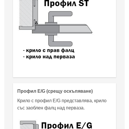
Профил E/G (срещу оскъпяване)
Крило с профил E/G представлява, крило
със заоблен фалц над перваза.