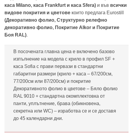
каса Milano, каса Frankfurt и каса Sfera)
и във
всички
видове покрития и цветове
които предлага Eurostill
(Декоративно фолио, Структурно релефно
декоративно фолио, Покритие Alkor и Покритие
Боя RAL
)
.
В посочената главна цена е включено базово
изпълнение на модела с крило в профил SF +
каса Sofia с прави первази в стандартни
габаритни размери (крило + каса – 67/200см,
77/200см или 87/200см) и покритие
Декоративното фолио в цветове
–
Бяло фолио
RAL 9010 + стандартна окомплектовка от
панти, уплътнение, брава (обикновена,
секретна или WC) – изработва се и се доставя
до 45 календарни дни.