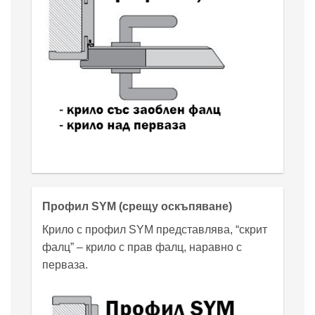
Профил SYM (срещу оскъпяване)
Крило с профил SYM представлява, “скрит
фалц” – крило с прав фалц, наравно с
перваза.