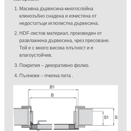
Масивна дървесина-многослойна
клинозъбно снадена и изчистена от
недостатъци иглолистна дървесина.
HDF-листов материал, произведен от
развлакнена дървесина, чрез пресоване.
Той е с много висока плътност и е
влагоустойчив.
Покрития – декоративно фолио.
Пълнежи – пчелна пита .