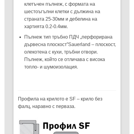
клетъчен пълнеж, с формата на
шестоъгълни клетки с дължина на
страната 25-30мм и дебелина на
хартията 0.2-0.4мм.
Пълнеж тип тръбно ПДЧ „перфорирана
дървесна плоскост”Sauerland – плоскост,
олекотена с кухи, тръбни отвори.
Пълнеж, който се отличава с висока
топло- и шумоизолация.
Профила на крилото е SF – крило без
фалц, наравно с перваза.