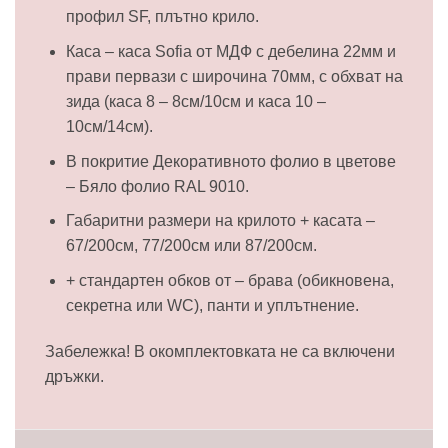
профил SF, плътно крило.
Каса – каса Sofia от МДФ с дебелина 22мм и
прави первази с широчина 70мм, с обхват на
зида (каса 8 – 8см/10см и каса 10 –
10см/14см).
В покритие Декоративното фолио в цветове
– Бяло фолио RAL 9010.
Габаритни размери на крилото + касата –
67/200см, 77/200см или 87/200см.
+ стандартен обков от – брава (обикновена,
секретна или WC), панти и уплътнение.
Забележка! В окомплектовката не са включени
дръжки.