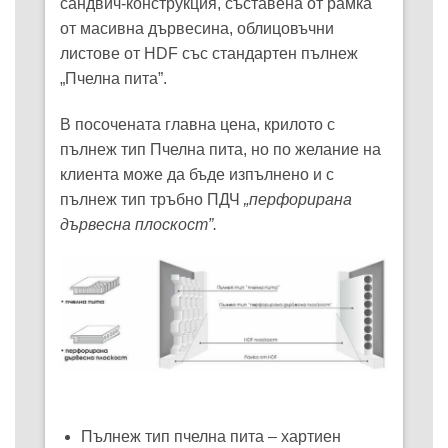
сандвич-конструкция, съставена от рамка
от масивна дървесина, облицовъчни
листове от HDF със стандартен пълнеж
„Пчелна пита”.
В посочената главна цена, крилото с
пълнеж тип Пчелна пита, но по желание на
клиента може да бъде изпълнено и с
пълнеж тип тръбно ПДЧ
„перфорирана
дървесна плоскост”.
Пълнеж тип пчелна пита – хартиен