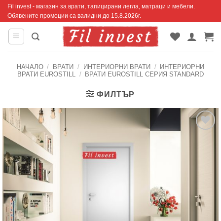
Skip
Fil invest - магазин за врати, тапицирани легла, матраци и мебели.
Обявените промоции са валидни до 15.8.2026г.
to
content
НАЧАЛО
/
ВРАТИ
/
ИНТЕРИОРНИ ВРАТИ
/
ИНТЕРИОРНИ
ВРАТИ EUROSTILL
/
ВРАТИ EUROSTILL СЕРИЯ STANDARD
ФИЛТЪР
Добавяне
към
списъка с
харесани
продукти