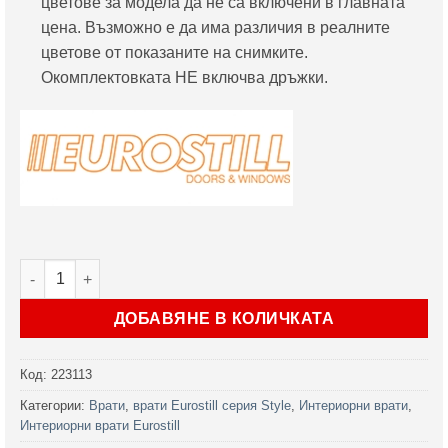
цветове за модела да не са включени в главната
цена. Възможно е да има различия в реалните
цветове от показаните на снимките.
Окомплектовката НЕ включва дръжки.
количество за Интериорна врата Style модел DV
ДОБАВЯНЕ В КОЛИЧКАТА
Код:
223113
Категории:
Врати
,
врати Eurostill серия Style
,
Интериорни врати
,
Интериорни врати Eurostill