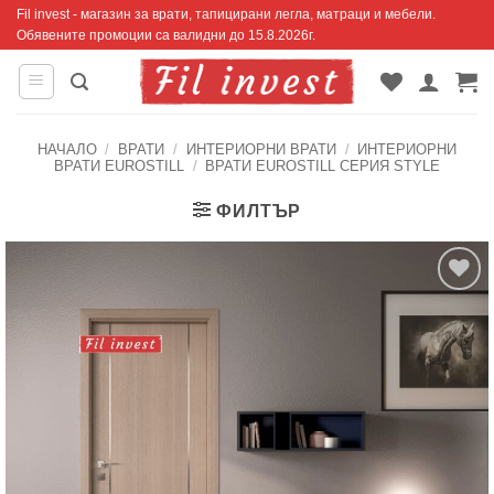
Skip
Fil invest - магазин за врати, тапицирани легла, матраци и мебели.
Обявените промоции са валидни до 15.8.2026г.
to
content
НАЧАЛО
/
ВРАТИ
/
ИНТЕРИОРНИ ВРАТИ
/
ИНТЕРИОРНИ
ВРАТИ EUROSTILL
/
ВРАТИ EUROSTILL СЕРИЯ STYLE
ФИЛТЪР
Добавяне
към
списъка с
харесани
продукти