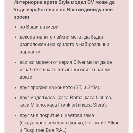
Интериорна врата Style модел DV може да
бъде изработена и по Ваш индивидуален
проект
по Ваши размери.
декоративните лайсни могат да бъдат
разположени на крилото в най-различни
варианти.
всички модели от серия Silver могат да се
изработят и като плъзгащи или сгъваеми
врати.
друг профил на крилото (ST, и SYM).
друг модел каса (каса Roma, каса Optima,
каса Milano, каса Frankfurt и каса Sfera).
друг вид покритие и цветова гама
(Структурно релефно фолио, Покритие Alkor
и Покритие Боя RAL).