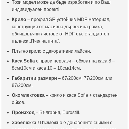
Този модел може да бъде изработен и по Ваш
индивидуален проект!
Крило –
профил SF, устойчив MDF материал,
конструкция от масивна дървесина рамка,
облицовъчни листове от HDF със стандартен
пълнеж „Пчелна пита”.
Плътно крило с декоративни лайсни.
Каса
Sofia
с прави первази – обхват на каса 8 –
8см/10см и каса 10 – 10см/14см.
Габаритни размери
–
67/200см, 77/200см или
87/200см.
Окомлектовка –
крило и каса Sofia + стандартен
обков.
Произход
– България, Eurostill.
Забележка !
Възможно е добавените снимки с