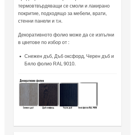
термовтвърдяващи се смоли и лакирано
покритие, подходящо за мебели, врати,
стенни панели и т.н.
Декоративното фолио може да се изпълни
в цветове по избор от :
Снежен дъб, Дъб оксфорд, Черен дъб и
Бяло фолио RAL 9010.