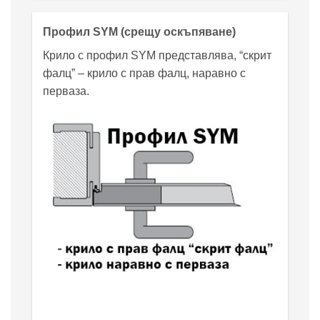
Профил SYM (срещу оскъпяване)
Крило с профил SYM представлява, “скрит
фалц” – крило с прав фалц, наравно с
перваза.