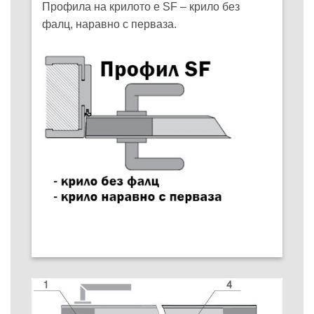
Профила на крилото е SF – крило без
фалц, наравно с перваза.