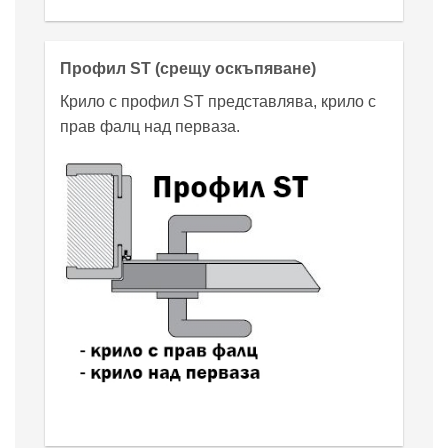
Профил ST (срещу оскъпяване)
Крило с профил ST представлява, крило с
прав фалц над перваза.