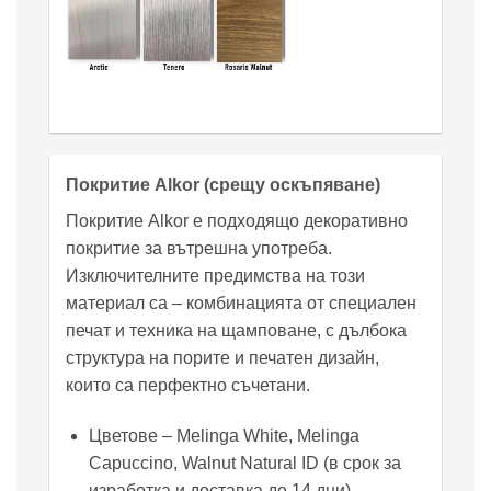
Покритие Alkor (срещу оскъпяване)
Покритие Alkor е подходящо декоративно
покритие за вътрешна употреба.
Изключителните предимства на този
материал са – комбинацията от специален
печат и техника на щамповане, с дълбока
структура на порите и печатен дизайн,
които са перфектно съчетани.
Цветове – Melinga White, Melinga
Capuccino, Walnut Natural ID (в срок за
изработка и доставка до 14 дни).