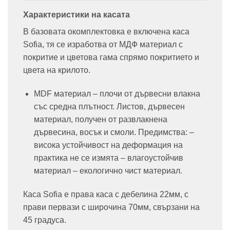
Характеристики на касата
В базовата окомплектовка е включена каса
Sofia, тя се изработва от МДФ материал с
покритие и цветова гама спрямо покритието и
цвета на крилото.
MDF материал – плочи от дървесни влакна
със средна плътност. Листов, дървесен
материал, получен от развлакнена
дървесина, восък и смоли. Предимства: –
висока устойчивост на деформация на
практика не се измята – влагоустойчив
материал – екологично чист материал.
Каса Sofia е права каса с дебелина 22мм, с
прави первази с широчина 70мм, свързани на
45 градуса.