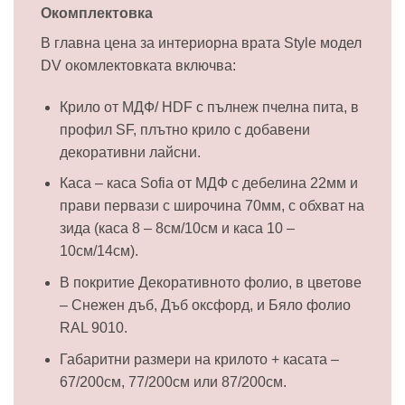
Окомплектовка
В главна цена за интериорна врата Style модел
DV окомлектовката включва:
Крило от МДФ/ HDF с пълнеж пчелна пита, в
профил SF, плътно крило с добавени
декоративни лайсни.
Каса – каса Sofia от МДФ с дебелина 22мм и
прави первази с широчина 70мм, с обхват на
зида (каса 8 – 8см/10см и каса 10 –
10см/14см).
В покритие Декоративното фолио, в цветове
– Снежен дъб, Дъб оксфорд, и Бяло фолио
RAL 9010.
Габаритни размери на крилото + касата –
67/200см, 77/200см или 87/200см.