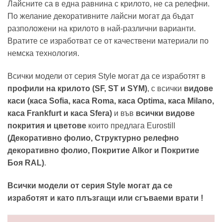
Лайсните са в една равнина с крилото, не са релефни.
По желание декоративните лайсни могат да бъдат
разположени на крилото в най-различни варианти.
Вратите се изработват се от качествени материали по
немска технология.
Всички модели от серия Style могат да се изработят в
профили на крилото (SF, ST и SYM)
, с всички
видове
каси (каса Sofia, каса Roma, каса Optima, каса Milano,
каса Frankfurt и каса Sfera)
и във
всички видове
покрития и цветове
които предлага Eurostill
(Декоративно фолио, Структурно релефно
декоративно фолио, Покритие Alkor и Покритие
Боя RAL
)
.
Всички модели от серия Style могат да се
изработят и като плъзгащи или сгъваеми врати !