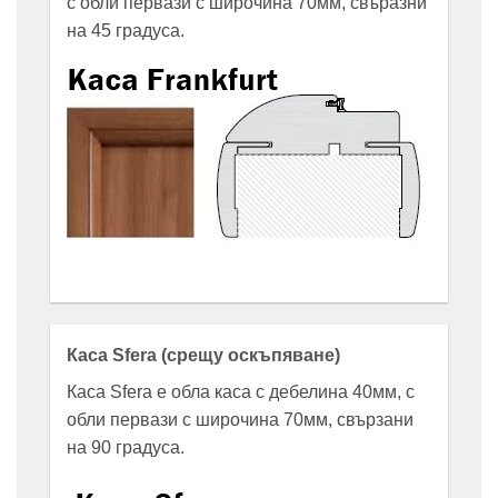
с обли первази с широчина 70мм, свъразни
на 45 градуса.
Каса Sfera (срещу оскъпяване)
Каса Sfera е oбла каса с дебелина 40мм, с
обли первази с широчина 70мм, свързани
на 90 градуса.