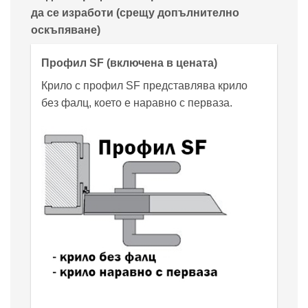
да се изработи (срещу допълнително
оскъпяване)
Профил SF (включена в цената)
Крило с профил SF представлява крило
без фалц, което е наравно с перваза.