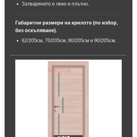
Затварянето е леко и плътно.
Габаритни размери на крилото (по избор,
без оскъпяване).
62/205см, 70/205см, 80/205см и 90/205см.