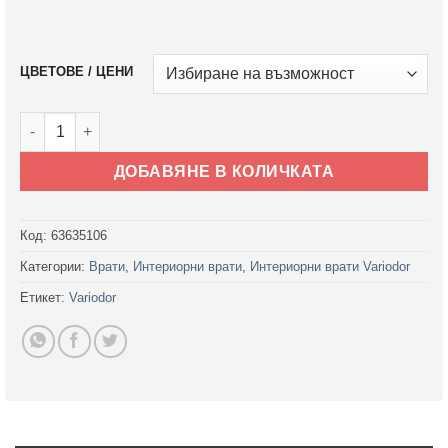
ЦВЕТОВЕ / ЦЕНИ
количество за Интериорна врата Variodor модел VD13
ДОБАВЯНЕ В КОЛИЧКАТА
Код:
63635106
Категории:
Врати
,
Интериорни врати
,
Интериорни врати Variodor
Етикет:
Variodor