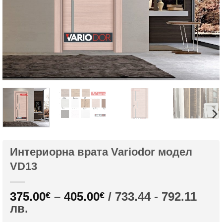
Интериорна врата Variodor модел
VD13
Price
375.00
–
405.00
/ 733.44 - 792.11
€
€
range:
лв.
375.00€