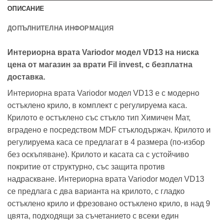
ОПИСАНИЕ
ДОПЪЛНИТЕЛНА ИНФОРМАЦИЯ
Интериорна врата Variodor модел VD13 на ниска
цена от магазин за врати Fil invest, с безплатна
доставка.
Интериорна врата Variodor модел VD13 е с модерно
остъклено крило, в комплект с регулируема каса.
Крилото е остъклено със стъкло тип Химичен Мат,
вградено е посредством MDF стъклодържач. Крилото и
регулируема каса се предлагат в 4 размера (по-избор
без оскъпяване). Крилото и касата са с устойчиво
покритие от структурно, със защита против
надраскване. Интериорна врата Variodor модел VD13
се предлага с два варианта на крилото, с гладко
остъклено крило и фрезовано остъклено крило, в над 9
цвята, подходящи за съчетанието с всеки един