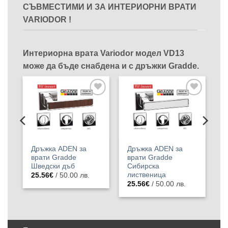
СЪВМЕСТИМИ И ЗА ИНТЕРИОРНИ ВРАТИ
VARIODOR !
Интериорна врата Variodor модел VD13
може да бъде снабдена и с дръжки Gradde.
яне
Добавяне
Добавяне
към
към
а с
списъка с
списъка с
ани
харесани
харесани
кти
продукти
продукти
Дръжка ADEN за
Дръжка ADEN за
Д
врати Gradde Дъб
врати Gradde Ясен
в
Вераде
Вералинга
Ч
25.56
€
/ 50.00 лв.
25.56
€
/ 50.00 лв.
2