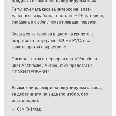
предлага в комплект с регулируема каса.
Регулируемата каса за интериорни врати
Variodor се изработва от плътен HDF материал,
снабдена е с обли / прави плаващи первази.
Касата се изпълнява в цвета на крилото, с
покритие от структурно 0.20мм PVC, със
защита против надраскване.
Само касата за интериорни врати Variodor в
цвят Antrhracite / Антрацит, се предлагат с
ПРАВИ ПЕРВАЗИ !
Възможни размери на регулируемата каса,
за дебелината на зида (по избор, без
оскъпяване).
8см (8-14см).