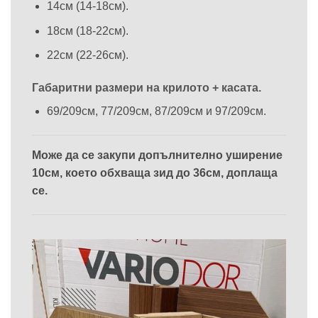
14см (14-18см).
18см (18-22см).
22см (22-26см).
Габаритни размери на крилото + касата.
69/209см, 77/209см, 87/209см и 97/209см.
Може да се закупи допълнително уширение
10см, което обхваща зид до 36см, доплаща
се.