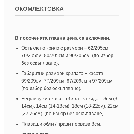
ОКОМЛЕКТОВКА
В посочената главна цена са включени.
Остъклено крило с размери – 62/205см,
70/205см, 80/205см и 90/205см. (по-избор
без оскъпяване).
Габаритни размери крилата + касата –
69/209см, 77/209см, 87/209см и 97/209см.
(по-избор без оскъпяване).
Регулируема каса с обхват за зида – 8см (8-
14см), 14см (14-18см), 18см (18-22см), 22см
(22-26см). (по-избор без оскъпяване).
Плаващи обли / прави первази 8см.