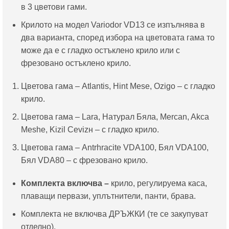
в 3 цветови гами.
Крилото на модел Variodor VD13 се изпълнява в
два варианта, според избора на цветовата гама то
може да е с гладко остъклено крило или с
фрезовано остъклено крило.
Цветова гама – Atlantis, Hint Mese, Ozigo – с гладко
крило.
Цветова гама – Lara, Натурал Бяла, Mercan, Akca
Meshe, Kizil Cevizн – с гладко крило.
Цветова гама – Antrhracite VDA100, Бял VDA100,
Бял VDA80 – с фрезовано крило.
Комплекта включва –
крило, регулируема каса,
плаващи первази, уплътнители, панти, брава.
Комплекта не включва ДРЪЖКИ (те се закупуват
отделно).