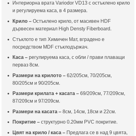
Интериорна врата Variodor VD13 с остъклено крило
through
и регулируема каса, в 4 размера.
405.00€
Крило –
Остъклено крило, от масивен HDF
дървесен материал High Densty Fiberboard.
Стъклото е тип Химичен Мат, вградено е
посредством MDF стъклодържач.
Каса
–
регулируема каса, с обли / прави плаващи
перваз 8см.
Размери на крилото –
62/205см, 70/205см,
80/205см и 90/205см.
Размери крилата + касата –
69/209см, 77/209см,
87/209см и 97/209см.
Размери на касата
–
8см, 14см, 18см и 22см.
Покритие –
структурно 0.20мм PVC покритие.
Цвят на крило / каса
–
Предлага се в над 9 цвята,