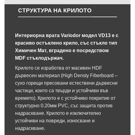
СТРУКТУРА НА КРИЛОТО
Интериорна врата Variodor модел VD13 е с
красиво остъклено крило, със стъкло тип
Химичен Мат, вградено е посредством
MDF стъклодържач.
Крилото се изработва от масивен HDF
дървесен материал (High Densty Fiberboard –
сухо горещи пресовани естествени дървесни
частици, които са твърди и устойчиви във
времето). Крилото е с устойчиво покритие от
структурно 0.20мм PVC, със защита против
надраскване. Крилото е изключително
устойчиви на повреди, износване и
надраскване.