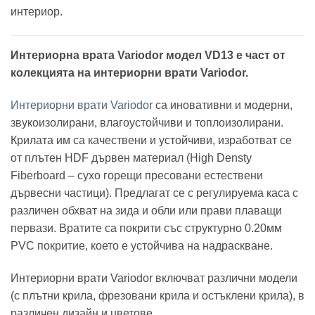
интериор.
Интериорна врата Variodor модел VD13 е част от
колекцията на интериорни врати Variodor.
Интериорни врати Variodor
са иновативни и модерни,
звукоизолирани, влагоустойчиви и топлоизолирани.
Крилата им са качествени и устойчиви, изработват се
от плътен HDF дървен материал (High Densty
Fiberboard – сухо горещи пресовани естествени
дървесни частици). Предлагат се с регулируема каса с
различен обхват на зида и обли или прави плаващи
первази. Вратите са покрити със структурно 0.20мм
PVC покритие, което е устойчива на надраскване.
Интериорни врати Variodor включват различни модели
(с плътни крила, фрезовани крила и остъклени крила), в
различен дизайн и цветове.