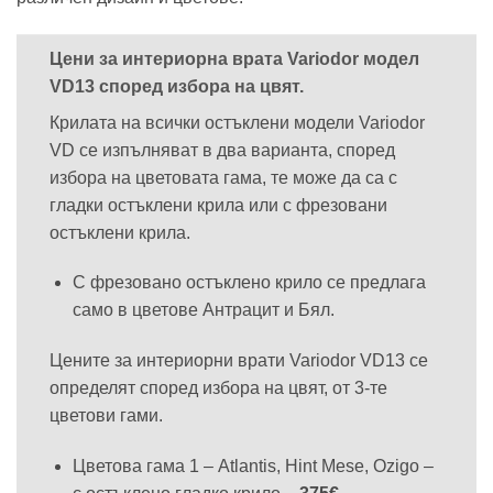
Цени за интериорна врата Variodor модел
VD13 според избора на цвят.
Крилата на всички остъклени модели Variodor
VD се изпълняват в два варианта, според
избора на цветовата гама, те може да са с
гладки остъклени крила или с фрезовани
остъклени крила.
С фрезовано остъклено крило се предлага
само в цветове Антрацит и Бял.
Цените за интериорни врати Variodor VD13 се
определят според избора на цвят, от 3-те
цветови гами.
Цветова гама 1 – Atlantis, Hint Mese, Ozigo –