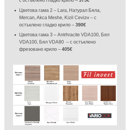
с остъклено гладко крило –
375€
Цветова гама 2 – Lara, Натурал Бяла,
Mercan, Akca Meshe, Kizil Cevizн – с
остъклено гладко крило –
390€
Цветова гама 3 – Antrhracite VDA100, Бял
VDA100, Бял VDA80 – с остъклено
фрезовано крило –
405€