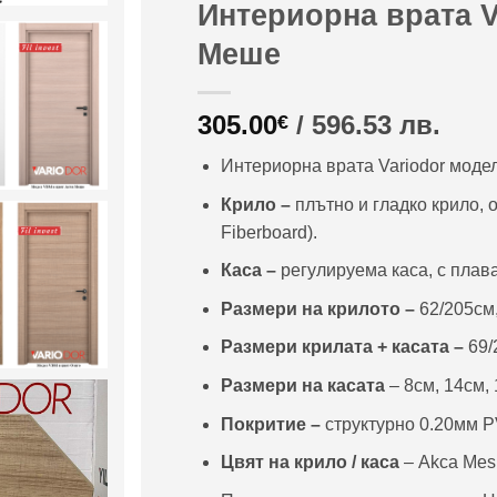
Интериорна врата 
Меше
305.00
/ 596.53 лв.
€
Интериорна врата Variodor моде
Крило –
плътно и гладко крило, 
Fiberboard).
Каса
–
регулируема каса, с плав
Размери на крилото –
62/205см,
Размери крилата + касата –
69/
Размери на касата
– 8см, 14см, 
Покритие –
структурно 0.20мм P
Цвят на крило / каса
– Akca Mes