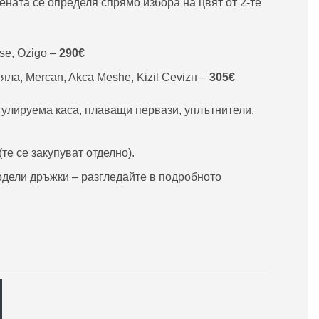
Цената се определя спрямо избора на цвят от 2-те
ese, Ozigo –
290€
яла, Mercan, Akca Meshe, Kizil Cevizн –
305€
гулируема каса, плаващи первази, уплътнители,
е се закупуват отделно).
одели дръжки – разгледайте в подробното