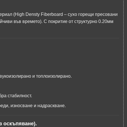
риал (High Densty Fiberboard – сухо горещи пресовани
ойчиви във времето). С покритие от структурно 0.20мм
звукоизолирано и топлоизолирано.
бра стабилност.
реди, износване и надраскване.
з оскъпяване).