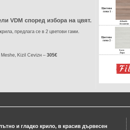
ели VDM според избора на цвят.
крила, предлага се в 2 цветови гами.
Meshe, Kizil Cevizн –
305€
лътно и гладко крило, в красив дървесен