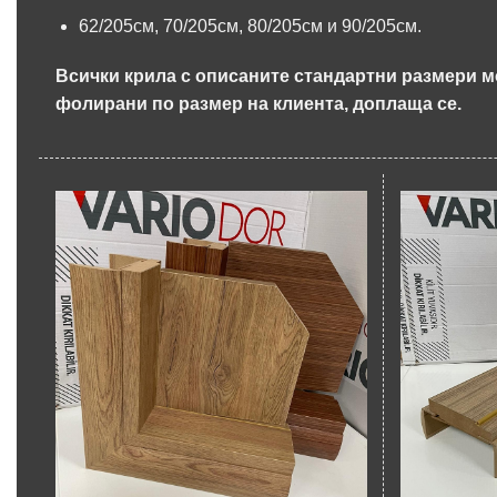
62/205см, 70/205см, 80/205см и 90/205см.
Всички крила с описаните стандартни размери 
фолирани по размер на клиента, доплаща се.