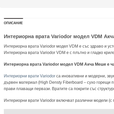
ОПИСАНИЕ
Интериорна врата Variodor модел VDM Акча 
Интериорна врата Variodor модел VDM е със здраво и уст
Интериорна врата Variodor VDM е с плътно и гладко крило
Интериорна врата Variodor модел VDM Акча Меше е ча
Интериорни врати Variodor
са иновативни и модерни, зву
дървен материал (High Densty Fiberboard – сухо горещи п
прави плаващи первази. Вратите са покрити със структур
Интериорни врати Variodor включват различни модели (с 