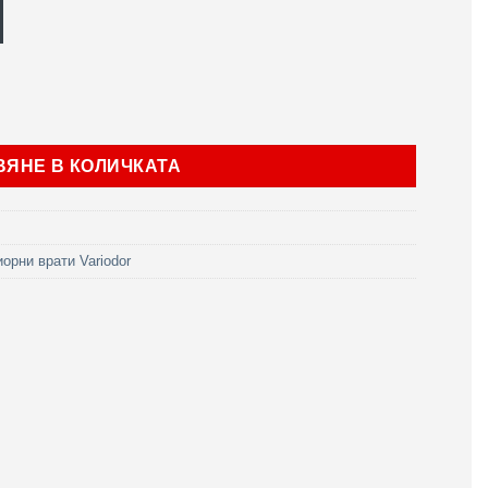
iodor модел VDM Акча Меше
ВЯНЕ В КОЛИЧКАТА
орни врати Variodor