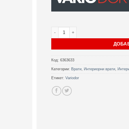
количество за Интериорна врата Var
ДОБА
Код:
6363633
Категории:
Врати
,
Интериорни врати
,
Интери
Етикет:
Variodor