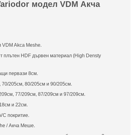
Variodor модел VDM Акча
л VDM Akca Meshe.
от плътен HDF дървен материал (High Densty
ащи первази 8см.
 70/205см, 80/205см и 90/205см.
209см, 77/209см, 87/209см и 97/209см.
18см и 22см.
VC покритие.
he / Акча Меше.