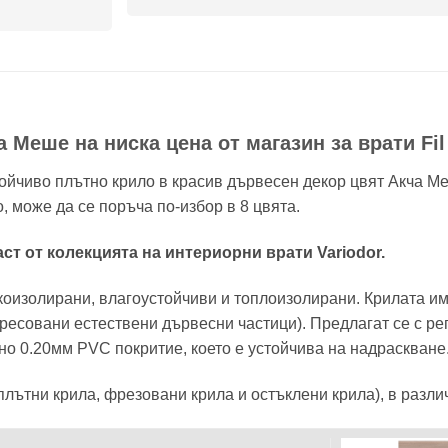
Меше на ниска цена от магазин за врати Fil 
ойчиво плътно крило в красив дървесен декор цвят Акча Ме
, може да се поръча по-избор в 8 цвята.
ст от колекцията на интериорни врати Variodor.
коизолирани, влагоустойчиви и топлоизолирани. Крилата им 
ресовани естествени дървесни частици). Предлагат се с рег
но 0.20мм PVC покритие, което е устойчива на надраскване
плътни крила, фрезовани крила и остъклени крила), в разли