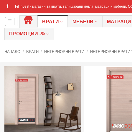
Skip
Fil invest - магазин за врати, тапицирани легла, матраци и мебели. 
to
content
ВРАТИ
МЕБЕЛИ
МАТРАЦИ
НАЧАЛО
ПРОМОЦИИ -%
НАЧАЛО
/
ВРАТИ
/
ИНТЕРИОРНИ ВРАТИ
/
ИНТЕРИОРНИ ВРАТИ 