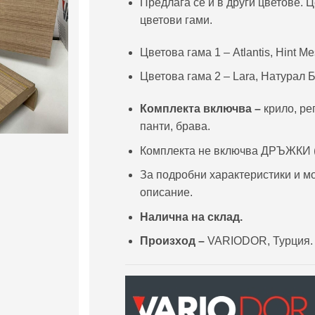
Предлага се и в други цветове. 
цветови гами.
Цветова гама 1 – Atlantis, Hint M
Цветова гама 2 – Lara, Натурал Б
Комплекта включва –
крило, ре
панти, брава.
Комплекта не включва ДРЪЖКИ (т
За подробни характеристики и м
описание.
Налична на склад.
Произход –
VARIODOR, Турция.