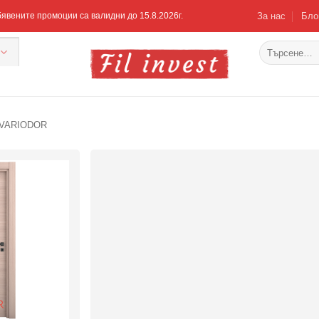
За нас
Бло
Обявените промоции са валидни до 15.8.2026г.
Търсене
за:
VARIODOR
Добавяне
към
списъка с
харесани
продукти