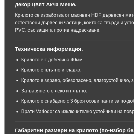
декор цвят Акча Меше.
Крилото се изработва от масивен HDF дървесен мате
естествени дървесни частици, които са твърди и уст
PVC, със защита против надраскване.
Техническа информация.
Крилото е с дебелина 40мм.
Крилото е плътно и гладко.
Крилото е здраво, обезопасено, влагоустойчиво, 
Затварянето е леко и плътно.
Крилото е снабдено с 3 броя осови панти за по-до
Врати Variodor са изключително устойчиви на пов
Габаритни размери на крилото (по-избор бе