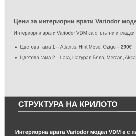
Цени за интериорни врати Variodor мод
Интериорни врати Variodor VDM са с плътни и гладки 
Цветова гама 1 – Atlantis, Hint Mese, Ozigo –
290€
Цветова гама 2 – Lara, Натурал Бяла, Mercan, Akca 
СТРУКТУРА НА КРИЛОТО
Интериорна врата Variodor модел VDM е с п