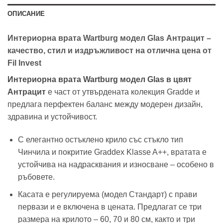
ОПИСАНИЕ
Интериорна врата Wartburg модел Glas Антрацит –
качество, стил и издръжливост на отлична цена от
Fil Invest
Интериорна врата Wartburg модел Glas в цвят
Антрацит
е част от утвърдената колекция Gradde и
предлага перфектен баланс между модерен дизайн,
здравина и устойчивост.
С елегантно остъклено крило със стъкло тип
Чинчила и покритие Graddex Klasse A++, вратата е
устойчива на надрасквания и износване – особено в
ръбовете.
Касата е регулируема (модел Стандарт) с прави
первази и е включена в цената. Предлагат се три
размера на крилото – 60, 70 и 80 см, както и три