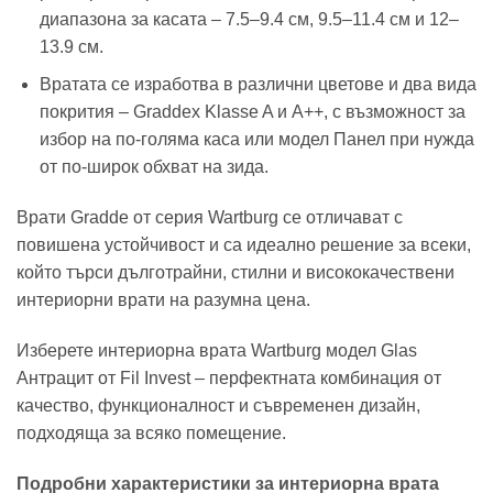
диапазона за касата – 7.5–9.4 см, 9.5–11.4 см и 12–
13.9 см.
Вратата се изработва в различни цветове и два вида
покрития – Graddex Klasse A и A++, с възможност за
избор на по-голяма каса или модел Панел при нужда
от по-широк обхват на зида.
Врати Gradde от серия Wartburg се отличават с
повишена устойчивост и са идеално решение за всеки,
който търси дълготрайни, стилни и висококачествени
интериорни врати на разумна цена.
Изберете интериорна врата Wartburg модел Glas
Антрацит от Fil Invest – перфектната комбинация от
качество, функционалност и съвременен дизайн,
подходяща за всяко помещение.
Подробни характеристики за интериорна врата