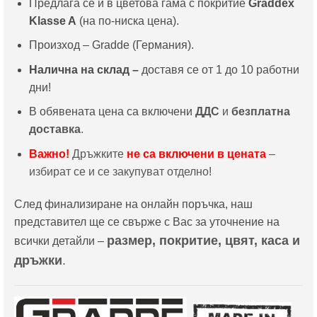
Предлага се и в цветова гама с покритие
Graddex
Klasse A
(на по-ниска цена).
Произход – Gradde (Германия).
Налична на склад –
доставя се от 1 до 10 работни
дни!
В обявената цена са включени
ДДС
и
безплатна
доставка
.
Важно!
Дръжките
не са включени в цената
–
избират се и се закупуват отделно!
След финализиране на онлайн поръчка, наш
представител ще се свърже с Вас за уточнение на
размер, покритие, цвят, каса и
всички детайли –
дръжки
.