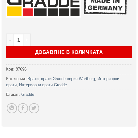
количество за Интериорна врата Wartburg Glas Антрацит
ДОБАВЯНЕ В КОЛИЧКАТА
Код:
87696
Категории:
Врати
,
врати Gradde серия Wartburg
,
Интериорни
врати
,
Интериорни врати Gradde
Етикет:
Gradde