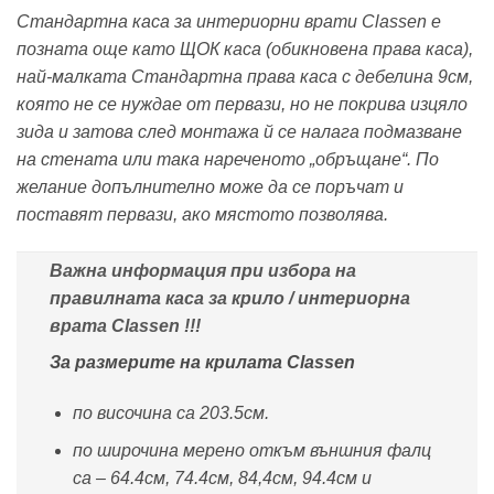
Стандартна каса за интериорни врати Classen е
позната още като ЩОК каса (обикновена права каса),
най-малката Стандартна права каса с дебелина 9см,
която не се нуждае от первази, но не покрива изцяло
зида и затова след монтажа й се налага подмазване
на стената или така нареченото „обръщане“. По
желание допълнително може да се поръчат и
поставят первази, ако мястото позволява.
Важна информация при избора на
правилната каса за крило / интериорнa
вратa Classen !!!
За размерите на крилата Classen
по височина са 203.5см.
по широчина мерено откъм външния фалц
са – 64.4см, 74.4см, 84,4см, 94.4см и