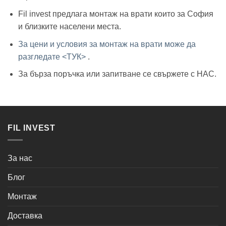
Fil invest предлага монтаж на врати които за София
и близките населени места.
За цени и условия за монтаж на врати може да
разгледате <ТУК>
.
За бърза поръчка или запитване се свържете с НАС.
FIL INVEST
За нас
Блог
Монтаж
Доставка