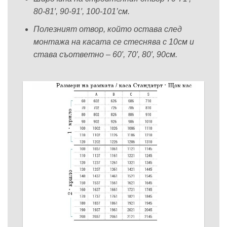
80-81′, 90-91′, 100-101’см.
Полезният отвор, който остава след
монтажа на касата се стеснява с 10см и
става съответно – 60′, 70′, 80′, 90см.