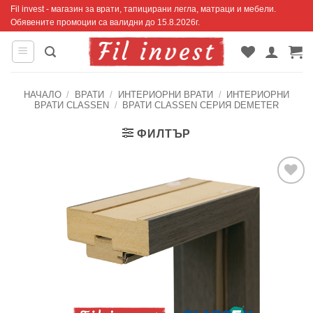
Skip
Fil invest - магазин за врати, тапицирани легла, матраци и мебели.
Обявените промоции са валидни до 15.8.2026г.
to
content
НАЧАЛО
/
ВРАТИ
/
ИНТЕРИОРНИ ВРАТИ
/
ИНТЕРИОРНИ
ВРАТИ CLASSEN
/
ВРАТИ CLASSEN СЕРИЯ DEMETER
ФИЛТЪР
Добавяне
към
списъка с
харесани
продукти