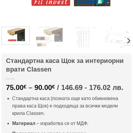
Стандартна каса Щок за интериорни
врати Classen
Price
75.00
–
90.00
/ 146.69 - 176.02 лв.
€
€
range:
Стандартна каса (позната още като обикновена
75.00€
права каса Щок) е подходяща за всички модели
through
крила Classen.
90.00€
Материал
– изработва се от МДФ.