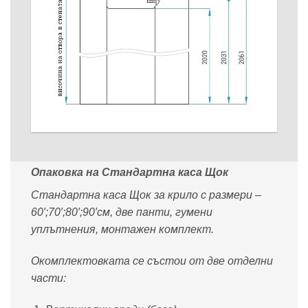
Опаковка на Стандартна каса Щок
Стандартна каса Щок за крило с размери –
60′;70′;80′;90′см, две панти, гумени
уплътнения, монтажен комплект.
Окомплектовката се състои от две отделни
части: