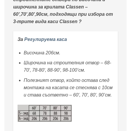
широчина за крилата Classen –
60′,70′,80′,90см, подходящи при избора от
3-трите вида каси Classen ?
За
Регулируема каса
Височина 206см.
Широчина на строителния отвор – 68-
70′, 78-80′, 88-90′, 98-100’см.
Полезният отвор, който остава след
монтажа на касата се стеснява с 10см
и става съответно – 60′, 70′, 80′, 90’см.