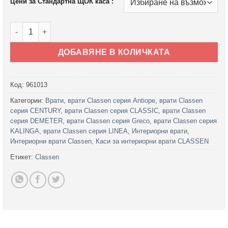
Цени за Стандартна ЩОК каса :
количество за Стандартна каса Щок за интериорни врати C
ДОБАВЯНЕ В КОЛИЧКАТА
Код:
961013
Категории:
Врати
,
врати Classen серия Antiope
,
врати Classen
серия CENTURY
,
врати Classen серия CLASSIC
,
врати Classen
серия DEMETER
,
врати Classen серия Greco
,
врати Classen серия
KALINGA
,
врати Classen серия LINEA
,
Интериорни врати
,
Интериорни врати Classen
,
Каси за интериорни врати CLASSEN
Етикет:
Classen