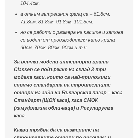
104.4см.
а откъм вътрешния фалц са – 61.8см,
71.8см, 81.8см, 91.8см, 101.8см.
но се работи с размера на касите и затова
се водят от производителя като крила
60см, 70см, 80см, 90см и т.н.
За всички модели интериорни врати
Classen се подържат на склад 3-три
модела каси, които са най-приложими
спрямо стандарта на строителните
отвори на зида на Българския пазар – каса
Стандарт (ЩОК каса), каса СМОК
(камуфлажна обличаща) и Регулируема
каса.
Какви трябва да са размерите на
строителните отвори по височина и