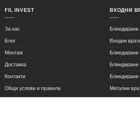
FIL INVEST
ВХОДНИ В
За нас
Блиндирани 
Блог
Входни врат
Монтаж
Блиндирани в
Доставка
Блиндирани в
Контакти
Блиндирани
Общи услови и правила
Метални вра
серия Комф
серия Уют
Авторски права 2026 ©
FIL Invest.