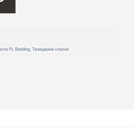
егла PL Bedding
,
Тапицирани спални