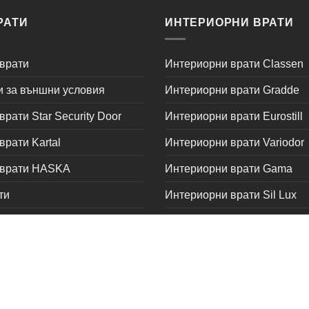
РАТИ
ИНТЕРИОРНИ ВРАТИ
врати
Интериорни врати Classen
и за външни условия
Интериорни врати Gradde
рати Star Security Door
Интериорни врати Eurostill
рати Kartal
Интериорни врати Variodor
 врати HASKA
Интериорни врати Gama
ти
Интериорни врати Sil Lux
орт
Интериорни врати Стандар
Интериорни врати Росал