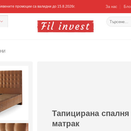
За нас
Бло
Обявените промоции са валидни до 15.8.2026г.
Търсене
за:
ЛНИ
Добавяне
към
списъка с
харесани
продукти
Тапицирана спалня 
матрак