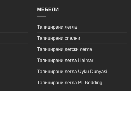
МЕБЕЛИ
Тапицирани легла
Тапицирани спални
Тапицирани детски легла
Тапицирани легла Halmar
Тапицирани легла Uyku Dunyasi
Тапицирани легла PL Bedding
т
Тапицирани легла Tutku на промоция
Тапицирани легла Türkmen