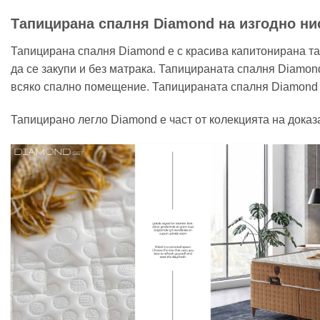
Тапицирана спалня Diamond на изгодно ниск
Тапицирана спалня Diamond е с красива капитонирана таб
да се закупи и без матрака. Тапицираната спалня Diamon
всяко спално помещение. Тапицираната спалня Diamond 
Тапицирано легло Diamond е част от колекцията на доказ