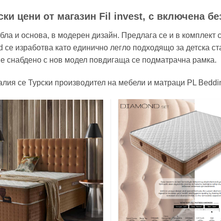
и цени от магазин Fil invest, с включена бе
ла и основа, в модерен дизайн. Предлага се и в комплект 
d се изработва като единично легло подходящо за детска ст
е снабдено с нов модел повдигаща се подматрачна рамка.
алия се Турски производител на мебели и матраци PL Beddi