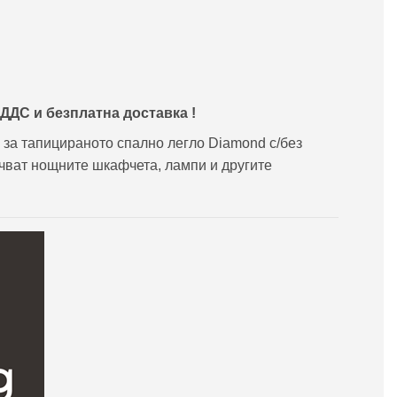
 ДДС и
безплатна доставка !
 за тапицираното спално легло Diamond с/без
чват нощните шкафчета, лампи и другите