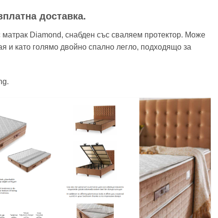
зплатна доставка.
с матрак Diamond, снабден със сваляем протектор. Може
ая и като голямо двойно спално легло, подходящо за
ng.