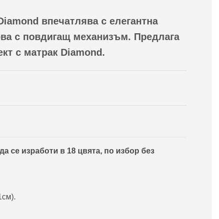
Diamond впечатлява с елегантна
ова с повдигащ механизъм. Предлага
ект с матрак Diamond.
а се изработи в 18 цвята, по избор без
1см).