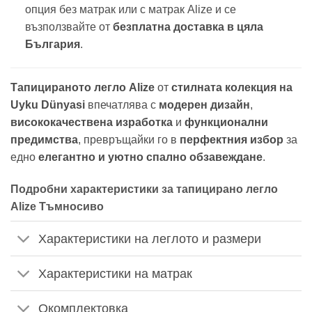
опция без матрак или с матрак Alize и се
възползвайте от
безплатна доставка в цяла
България
.
Тапицираното легло Alize
от
стилната колекция на
Uyku Dünyasi
впечатлява с
модерен дизайн
,
висококачествена изработка
и
функционални
предимства
, превръщайки го в
перфектния избор
за
едно
елегантно и уютно спално обзавеждане
.
Подробни характеристики за тапицирано легло
Alize Тъмносиво
Характеристики на леглото и размери
Характеристики на матрак
Окомплектовка