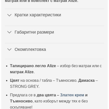
матрак или в комплект с матрак Alize.
Кратки характеристики
Габаритни размери
Окомплектовка
Тапицирано легло Alize
– избор без матрак или с
матрак Alize
.
Цвят
на основа / табла – Тъмносиво.
Дамаска
–
STRONG GREY.
Предлага се в
два цвята –
Златен крем
и
Тъмносиво
, като изборът между тях е без
оскъпяване!