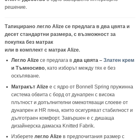
решение.
Тапицирано легло Alize се предлага в два цвята и
десет стандартни размера, с възможност за
покупка без матрак
или в комплект с матрак Alize.
Легло Alize
се предлага в
два цвята –
Златен крем
и Тъмносиво
, като изборът между тях е без
оскъпяване.
Матракът Alize
е с ядро от Bonnell Spring пружинна
система обвита с борд от дунапрен с висока
плътност и допълнителни омекотяващи слоеве от
дунапрен и HR пяна, които осигуряват стабилност и
дълготраен комфорт. Завършен е с дишаща
дизайнерска дамаска Knitted Fabrik.
Изберете
легло Alize
в предпочитания размер с