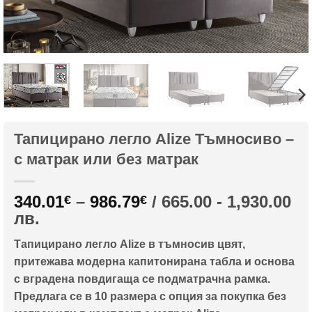
Тапицирано легло Alize Тъмносиво –
с матрак или без матрак
Price
340.01
–
986.79
/ 665.00 - 1,930.00
€
€
range:
лв.
340.01€
Тапицирано легло Alize в тъмносив цвят,
through
притежава модерна капитонирана табла и основа
986.79€
с вградена повдигаща се подматрачна рамка.
Предлага се в 10 размера с опция за покупка без