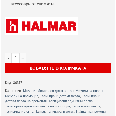
аксесоари от снимките !
количество за Тапицирано легло Aloha Сиво 90
ДОБАВЯНЕ В КОЛИЧКАТА
Код:
36317
Категории:
Мебели
,
Мебели за детска стая
,
Мебели за спалня
,
Мебели на промоция
,
Тапицирани детски легла
,
Тапицирани
детски легла на промоция
,
Тапицирани единични легла
,
Тапицирани единични легла на промоция
,
Тапицирани легла
,
Тапицирани легла Halmar
,
Тапицирани легла Halmar на промоция
,