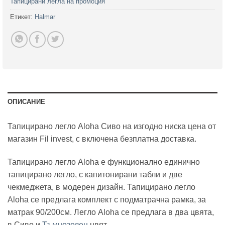
Тапицирани легла на промоция
Етикет:
Halmar
ОПИСАНИЕ
Тапицирано легло Aloha Сиво на изгодно ниска цена от
магазин Fil invest, с включена безплатна доставка.
Тапицирано легло Aloha е функционално единично
тапицирано легло, с капитонирани табли и две
чекмеджета, в модерен дизайн. Тапицирано легло
Aloha се предлага комплект с подматрачна рамка, за
матрак 90/200см. Легло Aloha се предлага в два цвята,
в Сиво и
Тъмнозелен
цвят.