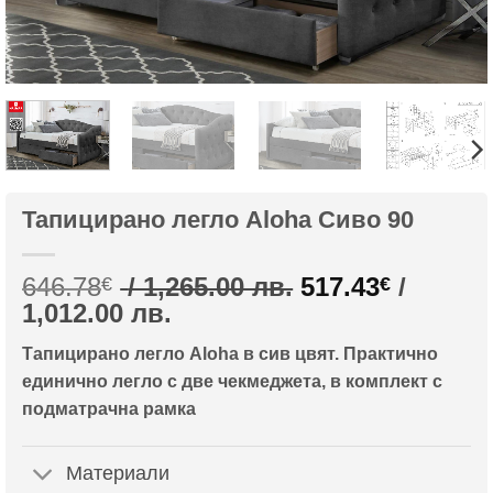
Тапицирано легло Aloha Сиво 90
Original
646.78
/ 1,265.00 лв.
517.43
/
€
€
Текущата
price
1,012.00 лв.
цена
was:
Тапицирано легло Aloha в сив цвят. Практично
е:
646.78€
единично легло с две чекмеджета, в комплект с
517.43€
/
подматрачна рамка
/
1,265.00
1,012.00
лв..
лв..
Материали