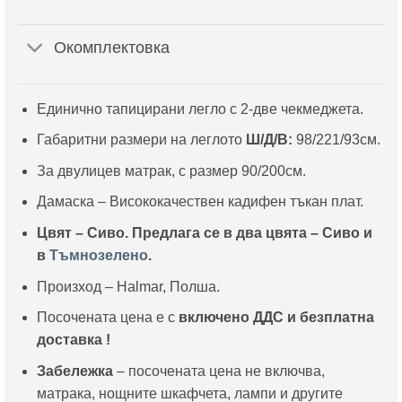
Окомплектовка
Единично тапицирани легло с 2-две чекмеджета.
Габаритни размери на леглото
Ш/Д/В:
98/221/93см.
За двулицев матрак, с размер 90/200см.
Дамаска – Висококачествен кадифен тъкан плат.
Цвят – Сиво. Предлага се в два цвята – Сиво и
в
Тъмнозелено
.
Произход – Halmar, Полша.
Посочената цена е с
включено ДДС и
безплатна
доставка !
Забележка
– посочената цена не включва,
матрака, нощните шкафчета, лампи и другите