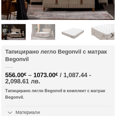
Тапицирано легло Begonvil с матрак
Begonvil
Price
556.00
–
1073.00
/ 1,087.44 -
€
€
range:
2,098.61 лв.
556.00€
Тапицирано легло Begonvil в комплект с матрак
through
Begonvil.
1073.00€
Материали