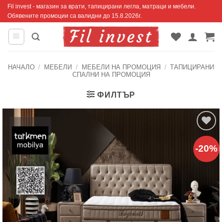
Skip
Fil invest - магазин за врати, тапицирани легла, матраци и мебели.
Обявените промоции са валидни до 15.8.2026г.
to
content
НАЧАЛО
/
МЕБЕЛИ
/
МЕБЕЛИ НА ПРОМОЦИЯ
/
ТАПИЦИРАНИ
СПАЛНИ НА ПРОМОЦИЯ
ФИЛТЪР
Добавяне
-20%
към
списъка с
харесани
продукти