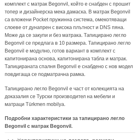
комплект с матрак Begonvil, който е снабден с прошит
топер и дизайнерска мека дамаска. В матрак Begonvil
са вложени Pocket пружинна система, омекотяващи
слоеве от дунапрен с висока плътност и DNS пяна.
Може да се закупи и без матрака. Тапицирано легло
Begonvil се предлага в 10 размера. Тапицирано легло
Begonvil е модулно, готов вариант в комплект с
капитонирана основа, капитонирана табла и матрак.
Тапицираната спалня Begonvil е снабдено с нов модел
повдигаща се подматрачна рамка.
Тапицирано легло Begonvil е част от колекцията на
доказалия се Турски производител на мебели и
матраци Türkmen mobilya.
Подробни характеристики за тапицирано легло
Begonvil с матрак Begonvil.