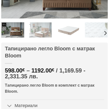
Тапицирано легло Bloom с матрак
Bloom
Price
598.00
–
1192.00
/ 1,169.59 -
€
€
range:
2,331.35 лв.
598.00€
Тапицирано легло Bloom в комплект с матрак
through
Bloom.
1192.00€
Материали