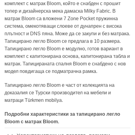
комплект с матрак Bloom, който е снабден с прошит
топер и дизайнерска мека дамаска Milky Fabric. В
матрак Bloom са вложени 7 Zone Pocket пружинна
система, омекотяващи слоеве от дунапрен с висока
плътност и DNS пяна. Може да се закупи и без матрака.
Тапицирано легло Bloom се предлага в 10 размера.
Тапицирано легло Bloom е модулно, готов вариант в
комплект с капитонирана основа, капитонирана табла и
матрак. Тапицираната спалня Bloom е снабдено с нов
модел повдигаща се подматрачна рамка.
Тапицирано легло Bloom е част от колекцията на
доказалия се Турски производител на мебели и
матраци Türkmen mobilya.
Подробни характеристики за тапицирано легло
Bloom с матрак Bloom.