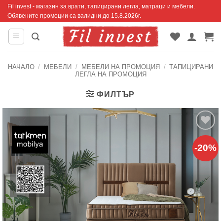
Skip
Fil invest - магазин за врати, тапицирани легла, матраци и мебели.
Обявените промоции са валидни до 15.8.2026г.
to
content
НАЧАЛО
/
МЕБЕЛИ
/
МЕБЕЛИ НА ПРОМОЦИЯ
/
ТАПИЦИРАНИ
ЛЕГЛА НА ПРОМОЦИЯ
ФИЛТЪР
Добавяне
-20%
към
списъка с
харесани
продукти