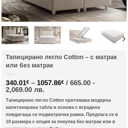
Тапицирано легло Cotton – с матрак
или без матрак
Price
340.01
–
1057.86
/ 665.00 -
€
€
range:
2,069.00 лв.
340.01€
Тапицирано легло Cotton притежава модерна
through
капитонирана табла и основа с вградена
1057.86€
повдигаща се подматрачна рамка. Предлага се в
10 размера с опция за покупка без матрак или в