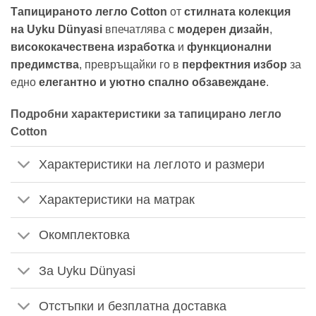
Тапицираното легло Cotton
от
стилната колекция
на Uyku Dünyasi
впечатлява с
модерен дизайн
,
висококачествена изработка
и
функционални
предимства
, превръщайки го в
перфектния избор
за
едно
елегантно и уютно спално обзавеждане
.
Подробни характеристики за тапицирано легло
Cotton
Характеристики на леглото и размери
Характеристики на матрак
Окомплектовка
За Uyku Dünyasi
Отстъпки и безплатна доставка