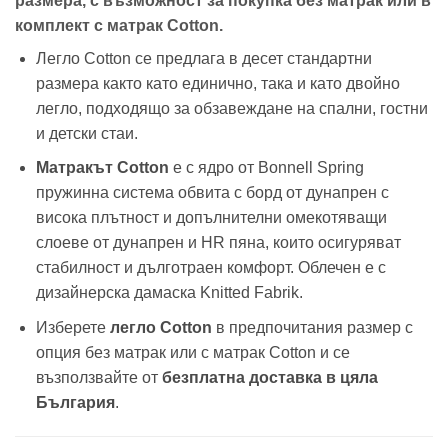
размера, с възможност за покупка без матрак или в
комплект с матрак Cotton.
Легло Cotton се предлага в десет стандартни
размера както като единично, така и като двойно
легло, подходящо за обзавеждане на спални, гостни
и детски стаи.
Матракът Cotton
е с ядро от Bonnell Spring
пружинна система обвита с борд от дунапрен с
висока плътност и допълнителни омекотяващи
слоеве от дунапрен и HR пяна, които осигуряват
стабилност и дълготраен комфорт. Облечен е с
дизайнерска дамаска Knitted Fabrik.
Изберете
легло Cotton
в предпочитания размер с
опция без матрак или с матрак Cotton и се
възползвайте от
безплатна доставка в цяла
България
.