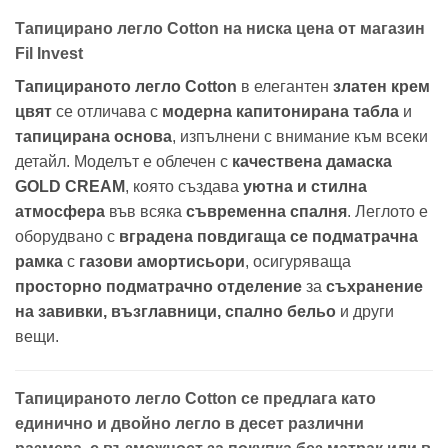
Тапицирано легло Cotton на ниска цена от магазин
Fil Invest
Тапицираното легло Cotton
в елегантен
златен крем
цвят
се отличава с
модерна капитонирана табла
и
тапицирана основа
, изпълнени с внимание към всеки
детайл. Моделът е облечен с
качествена дамаска
GOLD CREAM
, която създава
уютна и стилна
атмосфера
във всяка
съвременна спалня
. Леглото е
оборудвано с
вградена повдигаща се подматрачна
рамка
с
газови амортисьори
, осигуряваща
просторно подматрачно отделение
за
съхранение
на завивки, възглавници, спално бельо
и други
вещи.
Тапицираното легло Cotton се предлага като
единично и двойно легло в десет различни