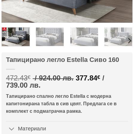
Тапицирано легло Estella Сиво 160
Original
472.43
/ 924.00 лв.
377.84
/
€
€
Текущата
price
739.00 лв.
цена
was:
Тапицирано спално легло Estella с модерна
е:
472.43€
капитонирана табла в сив цвят. Предлага се в
377.84€
/
комплект с подматрачна рамка.
/
924.00
739.00
лв..
лв..
Материали