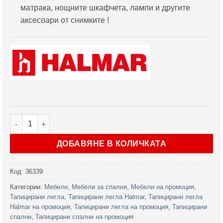
матрака, нощните шкафчета, лампи и другите
аксесоари от снимките !
количество за Тапицирано легло Estella Сиво 160
ДОБАВЯНЕ В КОЛИЧКАТА
Код:
36339
Категории:
Мебели
,
Мебели за спалня
,
Мебели на промоция
,
Тапицирани легла
,
Тапицирани легла Halmar
,
Тапицирани легла
Halmar на промоция
,
Тапицирани легла на промоция
,
Тапицирани
спални
,
Тапицирани спални на промоция