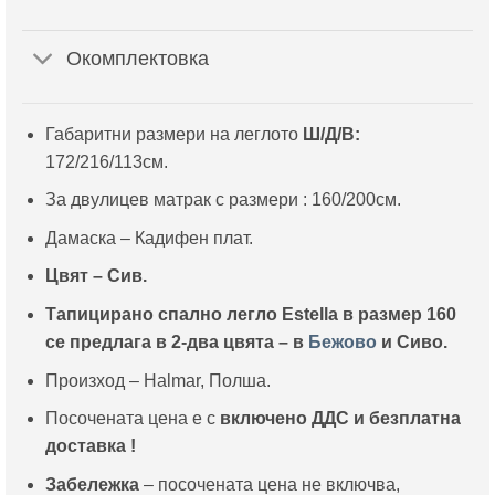
Окомплектовка
Габаритни размери на леглото
Ш/Д/В:
172/216/113см.
За двулицев матрак с размери : 160/200см.
Дамаска – Кадифен плат.
Цвят – Сив.
Тапицирано спално легло Estella в размер 160
се предлага в 2-два цвята –
в
Бежово
и Сиво.
Произход – Halmar, Полша.
Посочената цена е с
включено ДДС и
безплатна
доставка !
Забележка
– посочената цена не включва,