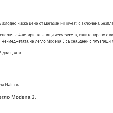
згодно ниска цена от магазин Fil invest, с включена безпл
спалня, с 4-четири плъзгащи чекмеджета, капитонирано с 
м. Чекмеджетата на легло Modena 3 са снабдени с плъзгащи 
-два цвята.
ли Halmar.
егло Modena 3.