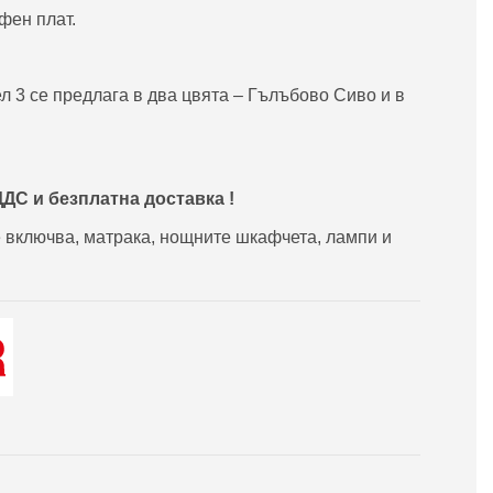
фен плат.
 3 се предлага в два цвята – Гълъбово Сиво и в
ДДС и
безплатна доставка !
 включва, матрака, нощните шкафчета, лампи и
ena 3 Гълъбово Сиво 160