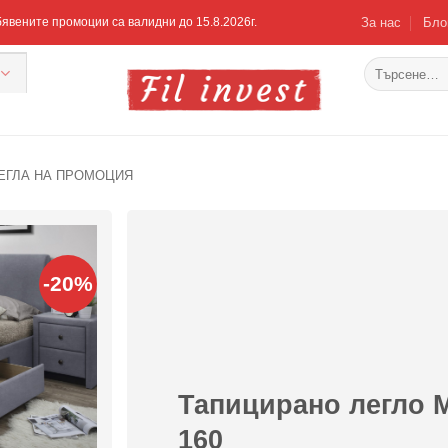
За нас
Бло
Обявените промоции са валидни до 15.8.2026г.
Търсене
за:
ЕГЛА НА ПРОМОЦИЯ
-20%
Добавяне
към
списъка с
харесани
продукти
Тапицирано легло 
160