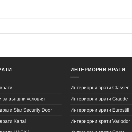
РАТИ
ИНТЕРИОРНИ ВРАТИ
врати
Интериорни врати Classen
и за външни условия
Интериорни врати Gradde
рати Star Security Door
Интериорни врати Eurostill
рати Kartal
Интериорни врати Variodor