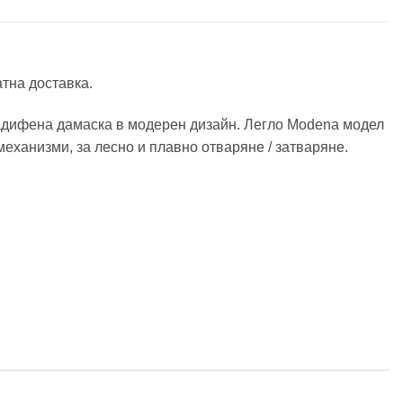
атна доставка.
кадифена дамаска в модерен дизайн. Легло Modena модел
механизми, за лесно и плавно отваряне / затваряне.