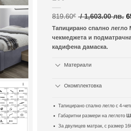
O
819.60
/ 1,603.00 лв.
6
€
p
Тапицирано спално легло 
w
8
чекмеджета и подматрачна
/
кадифена дамаска.
1
л
Материали
Окомплектовка
Тапицирано спално легло с 4-че
Габаритни размери на леглото
Ш/
За двулицев матрак, с размер 16