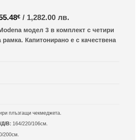
riginal
Текущата
55.48
/ 1,282.00 лв.
€
rice
цена
Modena модел 3 в комплект с четири
as:
е:
19.60€
655.48€
 рамка. Капитонирано е с качествена
/
,603.00
1,282.00
в..
лв..
тири плъзгащи чекмеджета.
Д/В:
164/220/106см.
0/200см.