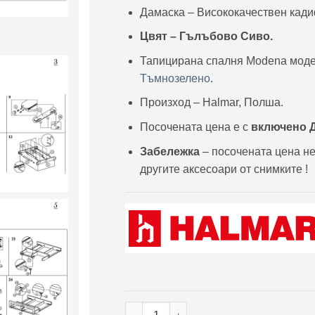
Дамаска – Висококачествен кади
Цвят – Гълъбово Сиво.
Тапицирана спалня Modena модел
Тъмнозелено
.
Произход – Halmar, Полша.
Посочената цена е с
включено 
Забележка
– посочената цена не
другите аксесоари от снимките !
количество за Тапицирано легло Mod