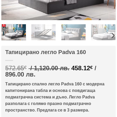
Тапицирано легло Padva 160
Original
572.65
/ 1,120.00 лв.
458.12
/
€
€
Текущата
price
896.00 лв.
цена
was:
Тапицирано спално легло Padva 160 с модерна
е:
572.65€
капитонирана табла и основа с повдигаща
458.12€
/
подматрачна система и дъно. Легло Padva
/
1,120.00
разполага с голямо празно подматрачно
896.00
лв..
пространство. Предлага се в 3 размера.
лв..