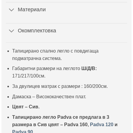
Материали
Окомплектовка
Тапицирано спално легло с повдигаща
подматрачна система.
Габаритни размери на леглото
Ш/Д/В:
171/217/100см.
За двулицев матрак с размери : 160/200см.
Дамаска – Висококачествен плат.
Цвят – Сив.
Тапицирано легло Padva се предлага в 3
размера в Сив цвят – Padva 160,
Padva 120
и
Padva 90
.