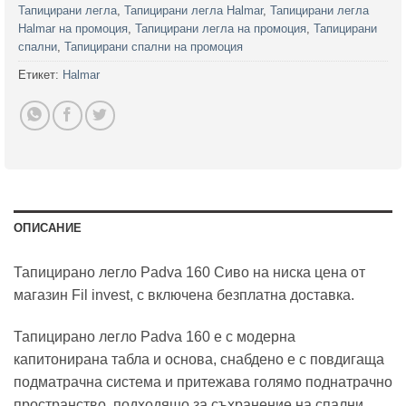
Тапицирани легла
,
Тапицирани легла Halmar
,
Тапицирани легла
Halmar на промоция
,
Тапицирани легла на промоция
,
Тапицирани
спални
,
Тапицирани спални на промоция
Етикет:
Halmar
ОПИСАНИЕ
Тапицирано легло Padva 160 Сиво на ниска цена от
магазин Fil invest, с включена безплатна доставка.
Тапицирано легло Padva 160 е с модерна
капитонирана табла и основа, снабдено е с повдигаща
подматрачна система и притежава голямо поднатрачно
пространство, подходящо за съхранение на спални