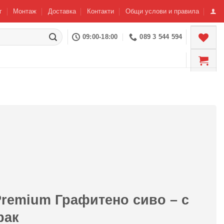
г
Монтаж
Доставка
Контакти
Общи услови и правила
09:00-18:00
089 3 544 594
Premium Графитено сиво – с
рак