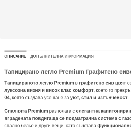
ОПИСАНИЕ
ДОПЪЛНИТЕЛНА ИНФОРМАЦИЯ
Тапицирано легло Premium Графитено сиво н
Тапицираното легло Premium
в
графитено сив цвят
се
луксозна визия и висок клас комфорт
, което го превр
04
, която създава усещане за
уют, стил и изтънченост
.
Спалнята Premium
разполага с
елегантна капитониран
вградената повдигаща се подматрачна система с га
спално бельо и други вещи, като съчетава
функционалнос