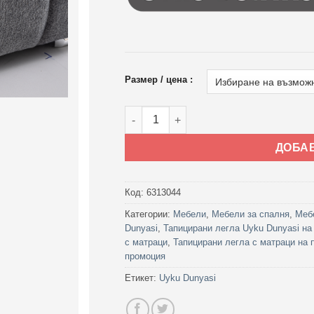
Размер / цена :
количество за Тапицирано легло Prem
ДОБА
Код:
6313044
Категории:
Мебели
,
Мебели за спалня
,
Меб
Dunyasi
,
Тапицирани легла Uyku Dunyasi на
с матраци
,
Тапицирани легла с матраци на 
промоция
Етикет:
Uyku Dunyasi