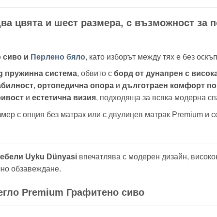
ва цвята и шест размера, с възможност за п
о сиво и
Перлено бяло
, като изборът между тях е без оскъ
ng пружинна система
, обвито с
борд от дунапрен с висок
абилност
,
ортопедична опора
и
дълготраен комфорт по
ривост
и
естетична визия
, подходяща за всяка модерна сп
мер с опция без матрак или с двулицев матрак Premium и с
ебели Uyku Dünyasi
впечатлява с модерен дизайн, високо
лно обзавеждане.
егло Premium Графитено сиво