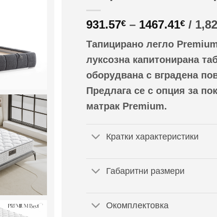
Price
931.57
–
1467.41
/ 1,8
€
€
range
Тапицирано легло Premium
931.5
throu
луксозна капитонирана таб
1467.
оборудвана с вградена по
Предлага се с опция за по
матрак Premium.
Кратки характеристики
Габаритни размери
Окомплектовка