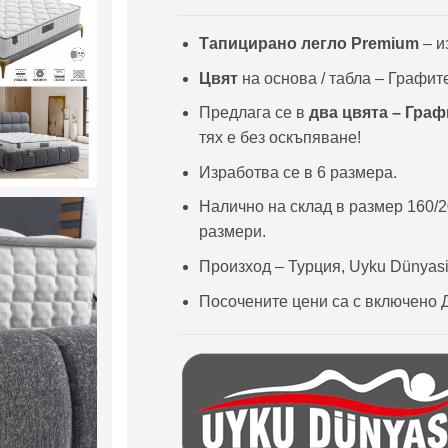
Тапицирано легло Premium
– и
Цвят
на основа / табла – Графит
Предлага се в
два цвята – Гра
тях е без оскъпяване!
Изработва се в 6 размера.
Налично на склад в размер 160/2
размери.
Произход – Турция, Uyku Dünyasi
Посочените цени са с включено 