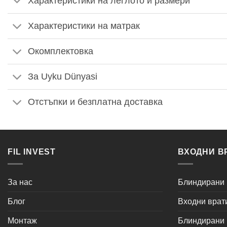
Характеристики на леглото и размери
Характеристики на матрак
Окомплектовка
За Uyku Dünyasi
Отстъпки и безплатна доставка
FIL INVEST
ВХОДНИ В
За нас
Блиндирани 
Блог
Входни врат
Монтаж
Блиндирани в