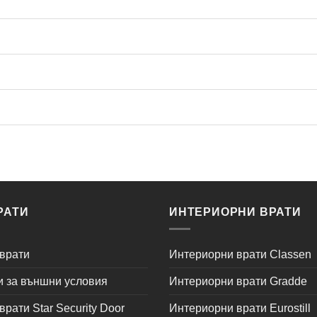
РАТИ
ИНТЕРИОРНИ ВРАТИ
врати
Интериорни врати Classen
и за външни условия
Интериорни врати Gradde
рати Star Security Door
Интериорни врати Eurostill