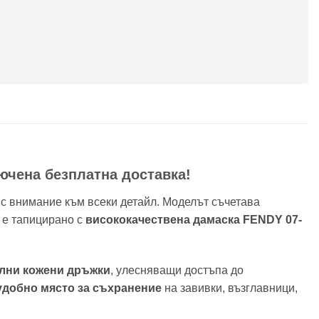
лючена безплатна доставка!
 с внимание към всеки детайл. Моделът съчетава
о е тапицирано с
висококачествена дамаска FENDY 07-
лни кожени дръжки
, улесняващи достъпа до
удобно място за съхранение
на завивки, възглавници,