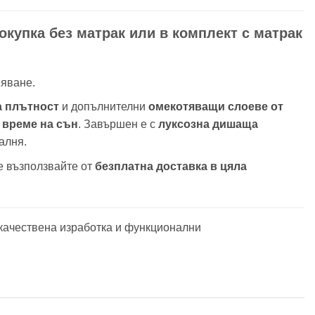
окупка без матрак или в комплект с матрак
пяване.
а плътност
и допълнителни
омекотяващи слоеве от
 време на сън
. Завършен е с
луксозна дишаща
алня.
е възползвайте от
безплатна доставка в цяла
качествена изработка и функционални