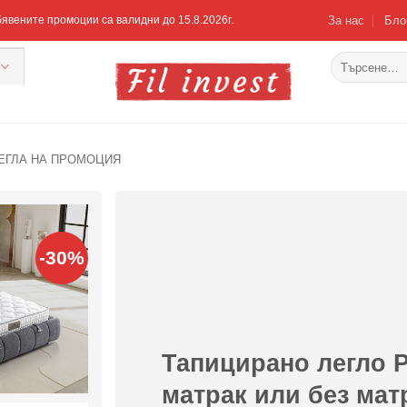
За нас
Бло
Обявените промоции са валидни до 15.8.2026г.
Търсене
за:
ЕГЛА НА ПРОМОЦИЯ
-30%
Добавяне
към
списъка с
харесани
продукти
Тапицирано легло 
матрак или без мат