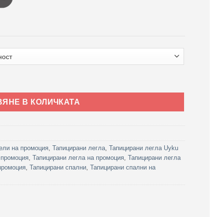
ium Графитено сиво - с матрак или без матрак
ВЯНЕ В КОЛИЧКАТА
ели на промоция
,
Тапицирани легла
,
Тапицирани легла Uyku
 промоция
,
Тапицирани легла на промоция
,
Тапицирани легла
промоция
,
Тапицирани спални
,
Тапицирани спални на