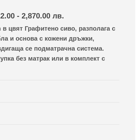
22.00 - 2,870.00 лв.
:
 в цвят Графитено сиво, разполага с
7€
gh
ла и основа с кожени дръжки,
41€
вдигаща се подматрачна система.
купка без матрак или в комплект с