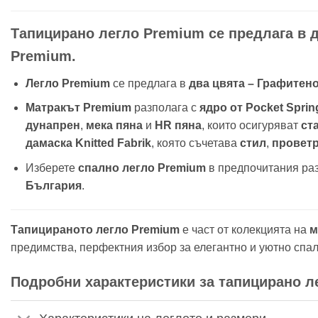
Тапицирано легло Premium се предлага в д
Premium.
Легло Premium
се предлага в
два цвята – Графитен
Матракът Premium
разполага с
ядро от Pocket Spri
дунапрен
,
мека пяна
и
HR пяна
, които осигуряват
ст
дамаска Knitted Fabrik
, която съчетава
стил
,
провет
Изберете
спално легло Premium
в предпочитания раз
България
.
Тапицираното легло Premium
е част от колекцията на
м
предимства, перфектния избор за елегантно и уютно спа
Подробни характеристики за тапицирано л