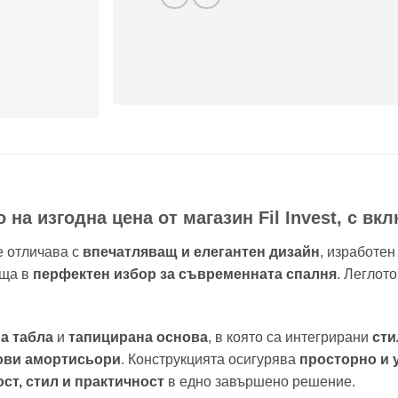
а изгодна цена от магазин Fil Invest, с вк
 отличава с
впечатляващ и елегантен дизайн
, изработен
ъща в
перфектен избор за съвременната спалня
. Леглот
а табла
и
тапицирана основа
, в която са интегрирани
сти
зови амортисьори
. Конструкцията осигурява
просторно и 
т, стил и практичност
в едно завършено решение.