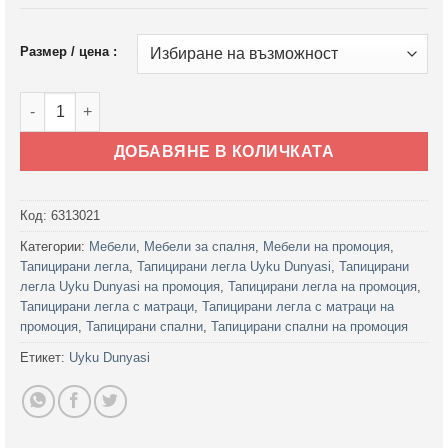
Размер / цена :
количество за Тапицирано легло Siesta Uyku Dunyasi Сив Д
ДОБАВЯНЕ В КОЛИЧКАТА
Код:
6313021
Категории:
Мебели
,
Мебели за спалня
,
Мебели на промоция
,
Тапицирани легла
,
Тапицирани легла Uyku Dunyasi
,
Тапицирани
легла Uyku Dunyasi на промоция
,
Тапицирани легла на промоция
,
Тапицирани легла с матраци
,
Тапицирани легла с матраци на
промоция
,
Тапицирани спални
,
Тапицирани спални на промоция
Етикет:
Uyku Dunyasi