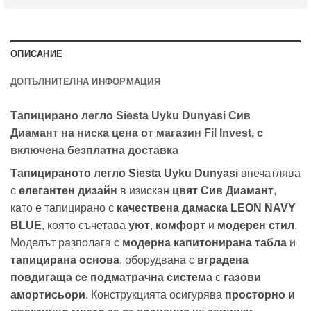
ОПИСАНИЕ
ДОПЪЛНИТЕЛНА ИНФОРМАЦИЯ
Тапицирано легло Siesta Uyku Dunyasi Сив
Диамант на ниска цена от магазин Fil Invest, с
включена безплатна доставка
Тапицираното легло Siesta Uyku Dunyasi
впечатлява
с
елегантен дизайн
в изискан
цвят Сив Диамант
,
като е тапицирано с
качествена дамаска LEON NAVY
BLUE
, която съчетава
уют
,
комфорт
и
модерен стил
.
Моделът разполага с
модерна капитонирана табла
и
тапицирана основа
, оборудвана с
вградена
повдигаща се подматрачна система
с
газови
амортисьори
. Конструкцията осигурява
просторно и