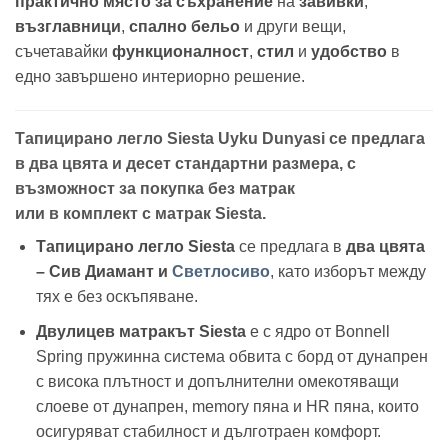
практично място за съхранение
на
завивки
,
възглавници
,
спално бельо
и други вещи,
съчетавайки
функционалност
,
стил
и
удобство
в
едно завършено интериорно решение.
Тапицирано легло Siesta Uyku Dunyasi се предлага
в два цвята и десет стандартни размера, с
възможност за покупка без матрак
или в комплект с матрак Siesta.
Тапицирано легло Siesta
се предлага в
два цвята
– Сив Диамант и
Светлосиво
, като изборът между
тях е без оскъпяване.
Двулицев матракът Siesta
е с ядро от Bonnell
Spring пружинна система обвита с борд от дунапрен
с висока плътност и допълнителни омекотяващи
слоеве от дунапрен, memory пяна и HR пяна, които
осигуряват стабилност и дълготраен комфорт.