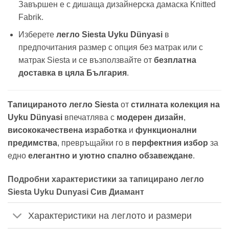
Завършен е с дишаща дизайнерска дамаска Knitted
Fabrik.
Изберете
легло Siesta Uyku Dünyasi
в
предпочитания размер с опция без матрак или с
матрак Siesta и се възползвайте от
безплатна
доставка в цяла България
.
Тапицираното легло Siesta
от
стилната колекция на
Uyku Dünyasi
впечатлява с
модерен дизайн
,
висококачествена изработка
и
функционални
предимства
, превръщайки го в
перфектния избор
за
едно
елегантно и уютно спално обзавеждане
.
Подробни характеристики за тапицирано легло
Siesta Uyku Dunyasi Сив Диамант
Характеристики на леглото и размери