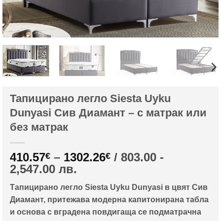
Тапицирано легло Siesta Uyku
Dunyasi Сив Диамант – с матрак или
без матрак
Price
410.57
–
1302.26
/ 803.00 -
€
€
range:
2,547.00 лв.
410.57€
Тапицирано легло Siesta Uyku Dunyasi в цвят Сив
through
Диамант, притежава модерна капитонирана табла
1302.26€
и основа с вградена повдигаща се подматрачна