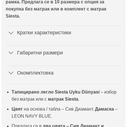
рамка. Предлага се в 10 размера с опция за
покупка без матрак или в комплект с матрак
Siesta.
Кратки характеристики
Габаритни размери
Окомплектовка
Тапицирано легло Siesta Uyku Dünyasi
– избор
без матрак или с
матрак Siesta
.
Цвят
на основа / табла – Сив Диамант.
Дамаска
–
LEON NAVY BLUE.
Предлага се в
два цвята – Сив Диамант и